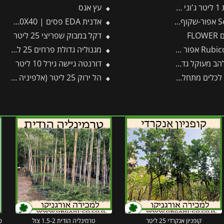
ין
עץ אגס
אדנית EDA פסים | 100X40X40 ס"מ | אפור כהה
FL
דקל במבוק שפריצי 25 ליטר
מגנוליה גדולת פרחים 25 ליטר
 (סכין) לחיתוך ענפים עבים
דורנטה גיישה גירל 10 ליטר
הל ירוק 25 ליטר (אלפיניה הדורה)
קופניון אנקרדי 25 ליטר
טרמינליה הודית 1.5-2 צול