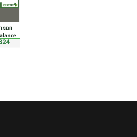
24 ₪
a