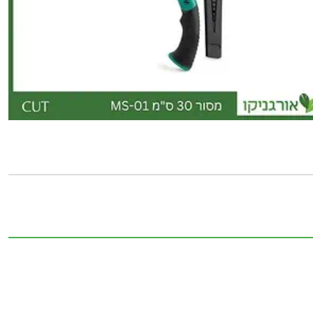
MS-
01
קו
CUT