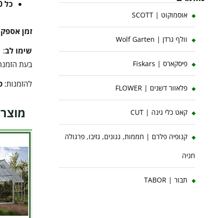
כל 10 ק"ג נוספים
אוסמוקוט | SCOTT
זמן אספק
וולף גרדן | Wolf Garten
שימו לב
:
בעת הזמנה 
פיסקארס | Fiskars
להזמנות:
ט
פלאוור דשנים | FLOWER
מוצרי
קאט כלי גינה | CUT
קנופיה פלרם | חממות, גגונים, גזיבו, פרגולה
חניה
תבור | TABOR