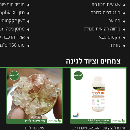
שעועית מכונפת
מוריד חומציות 1 ליטר ג'וני גר
פונטדריה לבובה
גגון Sophia XL אפור-שקוף 1.4X3.8 עיצוב מודרני מבית פלרם – Canopia
סגווארו
דשן לקקטוסים OWER
מרווה רפואית סגולה
מחסן גינה Rubicon אפור כהה 1.9X3 מבית פלרם – קנופיה
קקטוס סבא
אולר הרכבה להב מעוקל גדול
נורית
מוט 156 ס"מ לכלים מתחלפים פיסקארס
צמחים וציוד לגינה
דשן גת לעציץ שפיר 6-2.5-6 מיקרו +כלאט ברזל 5 ליטר
עץ פינגר ליים