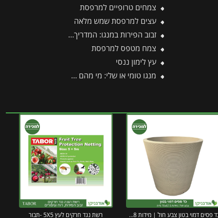
צמחים טרופיים למרפסת
עצים למרפסת שמש מלאה
זבוב הפירות במנגו: המדריך המלא להגנה על היבול מפני עקיצות וריקבון
צמח מטפס למרפסת
עץ לימון ננסי
מנגו טומי או שלי: מי מהם מנצח והאם בכלל כדאי לגדל אותם?
כד פסים דמוי בטון צבע חול | מידות 78×67.5 ס״מ
רשת נגד חרקים לעץ 5X5 -תבור