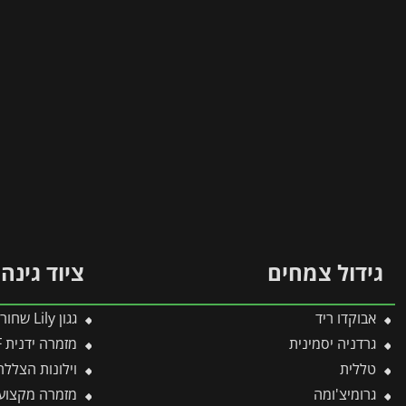
גידול צמחים
ציוד גינה
אבוקדו ריד
גגון Lily שחור-שקוף 0.9X4.7 בעיצוב רטרו מבית פלרם – Canopia
גרדניה יסמינית
מזמרה ידנית by-pass indoor RR1500 WOLF
טללית
וילונות הצללה לפרגולה X5.46
גרומיצ'ומה
מזמרה מקצועית – ass RR4000