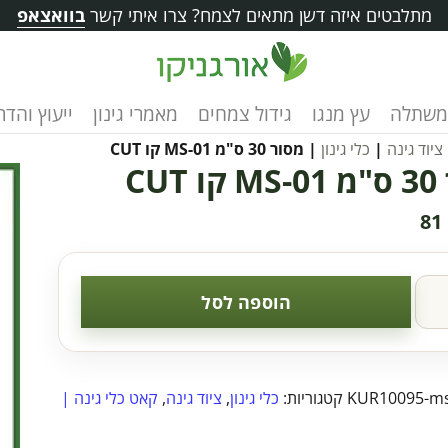
מתלבטים איזה דשן מתאים לצמח? צרו איתי קשר
בוואצאפ
משתלה
עץ מנגו
גידול צמחים
מאמרי גינון
ייעוץ והד
ציוד גינה
|
כלי גינון
| מסור 30 ס"מ MS-01 קו CUT
CUT
81
הוספה לסל
KUR10095-m
קטגוריות:
כלי גינון
,
ציוד גינה
,
קאט כלי גינה |