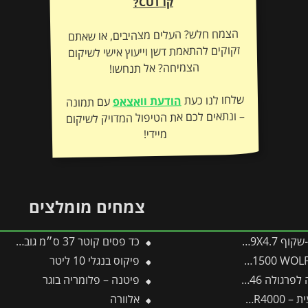
קו CUT?
הצמח חלש? העלים מצהיבים, או שאתם
זקוקים להתאמת דשן וייעוץ אישי לשיקום
הצמיחה? אל תנחשו!
שלחו לנו כעת
הודעת וואצאפ
עם תמונה
– ונתאים לכם את הטיפול המדויק לשיקום
מיידי!
צמחים מומלצים
כד פסים קוטר 37 ס״מ גובה 37 ס״מ שמנת
פיקוס בנגלי 10 ליטר
3 מבית פלרם – Canopia
פיטנה – פלומריה בוגר
WOLF by-p
אלוורה