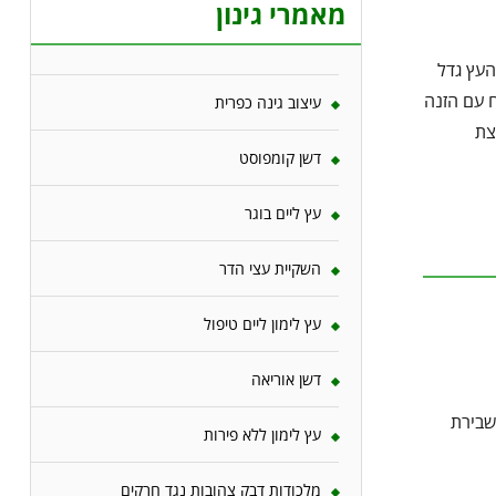
מאמרי גינון
וע בעציץ בנפח 8 ליטר. כאשר העץ גדל
ח עם הזנה
עיצוב גינה כפרית
ריצת
דשן קומפוסט
עץ ליים בוגר
השקיית עצי הדר
עץ לימון ליים טיפול
דשן אוריאה
שבירת
עץ לימון ללא פירות
מלכודות דבק צהובות נגד חרקים