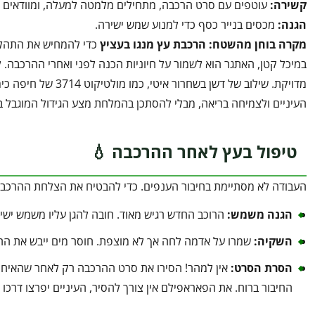
קשירה
:
עוטפים עם סרט הרכבה, מתחילים מלמטה למעלה, ומוודאים שא
הגנה
:
מכסים בנייר כסף כדי למנוע שמש ישירה.
מקרה בוחן מהשטח: הרכבת עץ מנגו בעציץ
במיכל קטן, האתגר הוא לשמור על חיוניות הכנה לפני ואחרי ההרכבה. 
מדויקת. שילוב של דש
העיניים ולצמיחה בריאה, מבלי להסתכן בהמלחת מצע הגידול המוגבל ב
טיפול בעץ לאחר ההרכבה 💧
העבודה לא מסתיימת בחיבור הענפים. כדי להבטיח את הצלחת ההרכבה
הגנה משמש
:
הרוכב החדש רגיש מאוד. חובה להגן עליו משמש ישי
השקיה
:
שמרו על אדמה לחה אך לא מוצפת. חוסר מים ייבש את ההר
הסרת הסרט
:
אין למהר! הסירו את סרט ההרכבה רק לאחר שהאיחוי
החיבור ברוח. את הפאראפילם אין צורך להסיר, העיניים יפרצו דרכו 