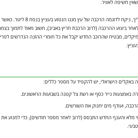
ין חשיפה לאוויר.
כדי להמחיש את התהליך, ניקח לדוגמה הרכבה של עץ מנגו הנט
לאחר ביצוע ההרכבה (לרוב הרכבת חריץ באביב), חשוב מאוד לתמוך בצמ
ן בשחרור איטי, כמו מולטיקוט 3714 של חיפה כימיקלים, מבטיח שהרוכב החדש יקבל את כל חומרי ההזנה הנדרשים לפ
עציץ.
 באקלים הישראלי, יש להקפיד על מספר כללים:
רה באמצעות נייר כסף או רשת צל קטנה בשבועות הראשונים.
כבה, ועודף מים יחנוק את השורשים.
 מלא והענף החדש התבסס (לרוב לאחר מספר חודשים), כדי למנוע את 
טבעי.