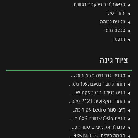
פלאומלה ריפלקסה מגוונת
עוזרר סיני
מגינית גבוהה
טגטס ננסי
מרנטה
ציוד גינה
מספרי גדר חיה מקצועיות B-228 -תבור
מזמרת גובה נטענת 1.6 מטר 400-R -תבור
חניה כפולה לרכב 5.7X6 Sydney Wings מבית פלרם – Canopia
מזמרה מקצועית P121 פיסקארס
גזיבו סגור Ledro אפור כהה 3X3 מבית פלרם – Canopia
חניית Oslo שחורה 6X6 מבית פלרם – Canopia
פרגולה אלומיניום סגורה SanRemo לבנה 3.9X4.4 קירוי לבן מבית Canopia
חממה ביתית 2.4X5 Natura מעץ ארז מבית פלרם – Canopia