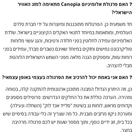
❓
האם פרגולת אלומיניום
Canopia
מתאימה למזג האוויר
הישראלי
?
חד משמעית כן. הפרגולות מתוכננות ומיוצרות על ידי חברת פלרם
העולמית, ומותאמות במיוחד לתנאי האקלים הקיצוניים בישראל. שלדת
האלומיניום עמידה לחלוטין בפני חלודה ורטיבות, והגג עשוי מלוחות
פוליקרבונט גמישים וחזקים במיוחד שאינם נשברים מברד, עמידים בפני
רוחות עזות, ומספקים הגנה מלאה מפני השמש הישראלית הלוהטת
מבלי להצהיב.
❓
האם אני באמת יכול להרכיב את הפרגולה בעצמי באופן עצמאי
?
כן, וזה היתרון הגדול! המבנה מתוכנן ארגונומית להתקנה קלה, בטוחה
ומהירה. הערכה כוללת את כל החלקים הנדרשים: פרופילים מסומנים
וקדוחים מראש, לוחות גג בשיטת "סלייד אנד לוק" (השחלה ונעילה)
ומערכת ניקוז מרזבים מובנית. כל מה שצריך זה כלי עבודה בסיסיים שיש
בכל בית, זוג ידיים נוסף, ותוך מספר שעות יש לכם פרגולה מרהיבה
בחצר.