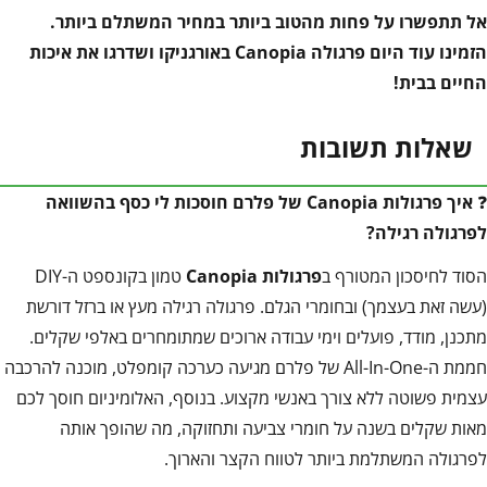
אל תתפשרו על פחות מהטוב ביותר במחיר המשתלם ביותר.
הזמינו עוד היום פרגולה
Canopia
באורגניקו ושדרגו את איכות
החיים בבית
!
שאלות תשובות
❓
איך פרגולות
Canopia
של פלרם חוסכות לי כסף בהשוואה
לפרגולה רגילה
?
הסוד לחיסכון המטורף ב
פרגולות
Canopia
טמון בקונספט ה-DIY
(עשה זאת בעצמך) ובחומרי הגלם. פרגולה רגילה מעץ או ברזל דורשת
מתכנן, מודד, פועלים וימי עבודה ארוכים שמתומחרים באלפי שקלים.
חממת ה-All-In-One של פלרם מגיעה כערכה קומפלט, מוכנה להרכבה
עצמית פשוטה ללא צורך באנשי מקצוע. בנוסף, האלומיניום חוסך לכם
מאות שקלים בשנה על חומרי צביעה ותחזוקה, מה שהופך אותה
לפרגולה המשתלמת ביותר לטווח הקצר והארוך.