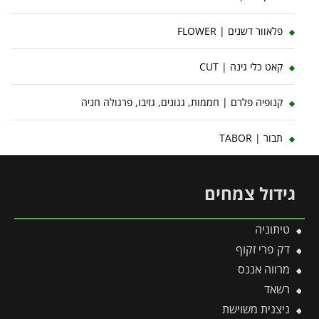
פלאוור דשנים | FLOWER
קאט כלי גינה | CUT
קנופיה פלרם | חממות, גגונים, גזיבו, פרגולה חניה
תבור | TABOR
גידול צמחים
טיתוניה
דק פרי זקוף
מרווה אננס
רשאד
ניצנית משוישת