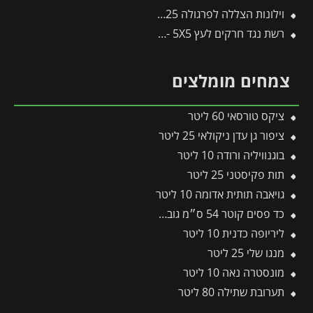
וילונות הצללה לפרגולה 3X4.25 מבית פלרם – Canopia
רשת נגד חרקים לעץ 5X5 -תבור
צמחים מומלצים
ציקס טורסאי 60 ליטר
ציפור גן עדן ניקולאי 25 ליטר
בוגנוויליה ורודה 10 ליטר
תות פקיסטני 25 ליטר
גויאבה תותית אדומה 10 ליטר
כד פסים קוטר 54 ס״מ גובה 54 ס״מ שמנת
ליריופה כדנית 10 ליטר
מנגו שלי 25 ליטר
מונסטרה נאה 10 ליטר
תערובת שתילה 80 ליטר