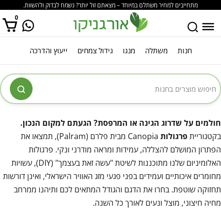
מתחייבים למחיר משתלם במיוחד – מצאתם זול יותר? נשמח לבדוק ולהשוות.
0
חנות
משתלה
מנגו
גידול צמחים
ייעוץ והדרכה
אין מוצרים בסל הקניות.
חולמים על שדרוג הגינה או המרפסת? הגעתם למקום הנכון
.
בקטגוריית
פרגולות
Canopia מבית פלרם (Palram), תמצאו את
הפתרון המושלם להצללה, עמידות ומראה מודרני ונקי. פרגולות
האלומיניום שלנו מתוכננות לשיטת "עשה זאת בעצמך" (DIY), עשויות
מחומרים איכותיים ועמידים בפני פגעי מזג האוויר הישראלי, ואינן דורשות
תחזוקה שוטפת. בחרו את הדגם והגודל המתאים לכם ותיהנו ממרחב
מחיה חיצוני, מוצל ונעים לאורך כל השנה.