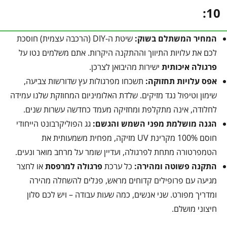
10:
המחיר המשתלם בשוק
:
שיטת ה-DIY (הרכבה עצמית) חוסכת
לכם את עלויות התיווך וההתקנה היקרות. אתם משלמים נטו על
פרגולה איכותית
ישירות מהיבואן לצרכן.
אפס עלויות תחזוקה
:
תשכחו מפרגולות עץ שדורשות צביעה,
שימון וטיפול נגד מזיקים. שלדת האלומיניום המחוזקת שלנו עמידה
לחלודה, אינה מתקלפת ומחזיקה מעמד כחדשה עשרות שנים.
הגנה מושלמת מפני השמש והגשם
:
גג הפוליקרבונט הייחודי
חוסם 100% מקרינת UV מזיקה, מפחית משמעותית את
הטמפרטורה מתחת לפרגולה, ועדיין שומר על מרחב מואר ונעים.
התקנה פשוטה ומהירה
:
כל ערכת
פרגולה למרפסת
או לחצר
מגיעה עם פרופילים קדוחים מראש, פנלים להשחלה מהירה
ומדריך מפורט. שני אנשים, כמה שעות עבודה – ויש לכם סלון
חיצוני מושלם.