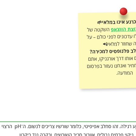
רגע אינו במלאי🌱
צת הווצאפ
השקטה של
אורגניקו וקבלו עדכונים לפני כולם – על
 שחוזר למלאי📲
ב פלנופסיס למכירה?
ותו דרך אורגניקו, אתם
חיר ואנחנו נעזור בפרסום
המודעה.