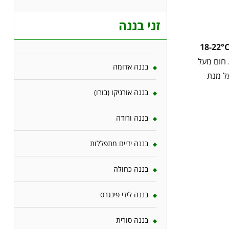
זני בננה
18-22°
 חום מעל
בננה אדומה
על מנת
בננה אורניקו (בורו)
בננה ורודה
בננה ידיים מתפללות
בננה כחולה
בננה לידי פינגרס
בננה סורית