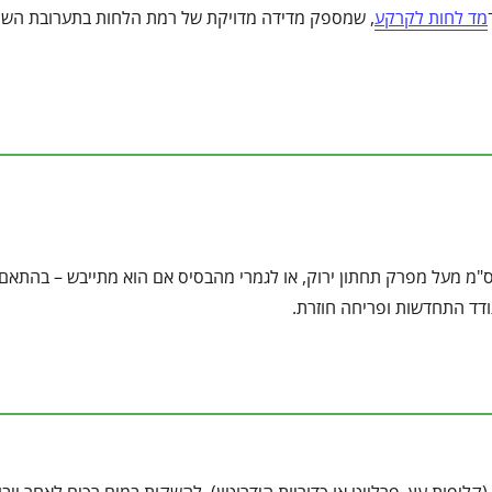
מד לחות לקרקע
, שמספק מדידה מדויקת של רמת הלחות בתערובת הש
זום עדין לאחר שהפריחה הסתיימה. יש לגזום את עמוד התפרחת כ־1 ס"מ מעל מפרק תחתון ירוק, או לגמרי מהבסיס אם הוא מתייבש – ב
מעודד התחדשות ופריחה חוזרת.
ליפות עץ, פרלייט או כדוריות הידרוטון), להשקות במים רכים לאחר ייב