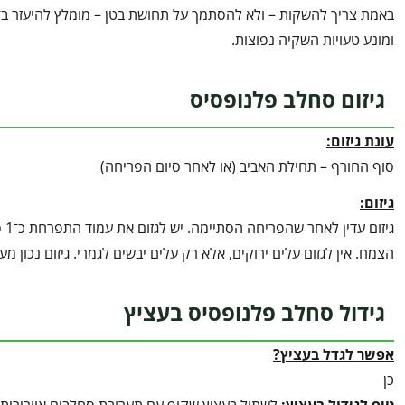
באמת צריך להשקות – ולא להסתמך על תחושת בטן – מומלץ להיעזר ב־
ומונע טעויות השקיה נפוצות.
גיזום סחלב פלנופסיס
עונת גיזום:
סוף החורף – תחילת האביב (או לאחר סיום הפריחה)
גיזום:
גי
הצמח. אין לגזום עלים ירוקים, אלא רק עלים יבשים לגמרי. גיזום נכון 
גידול סחלב פלנופסיס בעציץ
אפשר לגדל בעציץ?
כן
טיפ לגידול בעציץ
:
לשתול בעציץ שקוף עם תערובת סחלבים אוורירית (ק