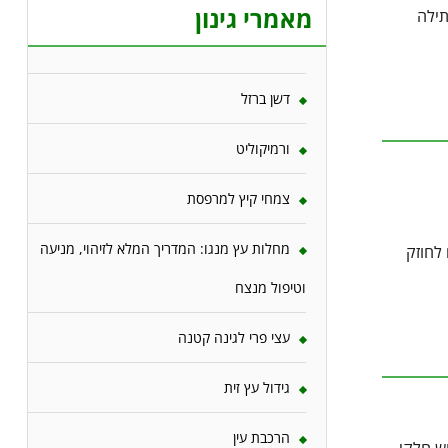
מאמרי גינון
תילה
דשן ברזל
ורמיקוליט
צמחי קיץ למרפסת
מחלות עץ מנגו: המדריך המלא לזיהוי, מניעה
התאם לחוזק
וטיפול מנצח
עצי פרי לגינה קטנה
גידול עץ זית
הרכבת עין
וש חלקי