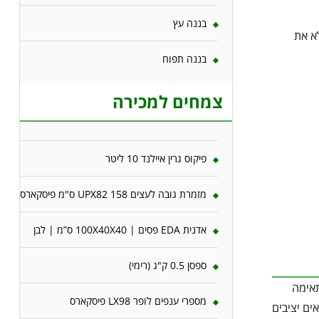
בננה עץ
א את
בננה תפוח
צמחים למכירה
פיקוס גרין איילנד 10 ליטר
מזמרת גובה לעצים 158 UPX82 ס"מ פיסקארס
אדנית EDA פסים | 100X40X40 ס”מ | לבן
ספסן 0.5 ק"ג (רימי)
תאימה
מספרי ענפים לופר LX98 פיסקארס
ים יציבים