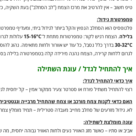
טיפ חשוב – אין להרטיב את מרכז הצמח ("לב הסחלב") בעת השקיה, כדי 
טמפרטורת גידול:
פלנופסיס הוא הסחלב הנפוץ והקל ביותר לגידול ביתי, ומעדיף טמפרטו
בלילה
. הצמח רגיש לקור: טמפרטורות מתחת ל־
15-16°C
עלולות לגרו
30-32°C
בדרך כלל נסבל, כל עוד יש אוורור ולחות מתאימה. נהוג להו
לגרום ללחות קרירה, הצמח נהנה מירידה קלה בטמפרטורה בלילה בסתי
איך להתחיל לגדל / עונת השתילה
איך כדאי להתחיל לגדל:
רצוי להתחיל משתיל פורח או סטרטר צעיר ממקור אמין – קל יחסית לגי
האם כדאי לקנות צמח מורכב או צמח שהתחיל מרבייה וגגטטיבית
לא. גידול מזרעים של סחלב מחייב מעבדה סטרילית – תמיד מומלץ צמח מ
עונה מומלצת לשתילה:
אביב או סתיו – כאשר מזג האוויר נעים ולחות האוויר גבוהה יחסית, מ