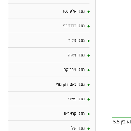
מנגו אלפונסו
מנגו ברנדיבני
מנגו גילור
מנגו מאיה
מנגו מברוקה
מנגו נאם דוק מאי
מנגו פאירי
מנגו קראבאו
מצע אוורירי במיוחד – שבבי אורן, סיבי קוקוס או קליפות עץ – ולא לקרקע רגילה. זהו סחלב אפיפיטי, כלומר שורשיו צריכים לנשום. ה־pH הרצוי נע בין 5.5
מנגו שלי