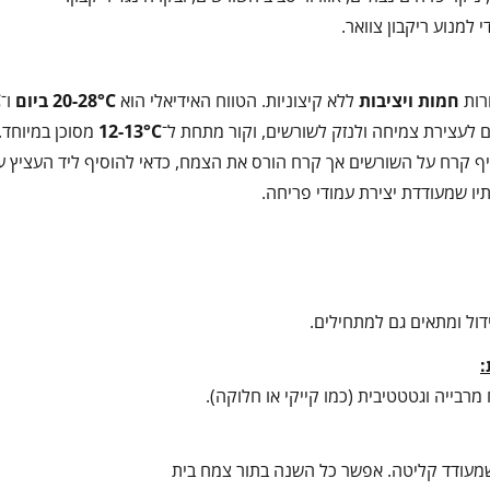
למנוע ריקבון צוואר.
רות
חמות ויציבות
ללא קיצוניות. הטווח האידיאלי הוא
20-28°C
ביום
ו־
C
ם לעצירת צמיחה ולנזק לשורשים, וקור מתחת ל־
12-13°C
מסוכן במיוחד.
סיף קרח על השורשים אך קרח הורס את הצמח, כדאי להוסיף ליד העציץ 
ו שמעודדת יצירת עמודי פריחה.
דול ומתאים גם למתחילים.
:
רבייה וגטטטיבית (כמו קייקי או חלוקה).
ה שמעודד קליטה. אפשר כל השנה בתור צמח בית