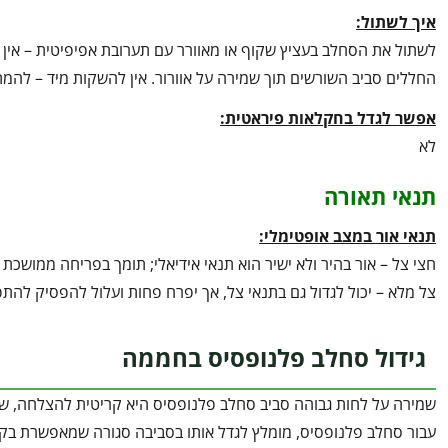
איך לשתול:
לשתול את הסחלב בעציץ שקוף או מאוורר עם תערובת אפיפיטית – אין
החללים סביב השורשים תוך שמירה על אוורור. אין להשקות מיד – להמת
אפשר לגדל בחקלאות פיראטית:
לא
תנאי תאורה
תנאי אור במצב אופטימלי:
חצי צל – אור בהיר ולא ישיר הוא תנאי אידיאלי; תומך בפריחה ממושכת 
צל מלא – יכול לגדול גם בתנאי צל, אך יפרח פחות ועלול להפסיק להתפ
גידול סחלב פלנופסיס בחממה
שמירה על לחות גבוהה סביב סחלב פלנופסיס היא קריטית להצלחה, שכן 
עבור סחלב פלנופסיס, מומלץ לגדל אותו בסביבה סגורה שמאפשרת ב