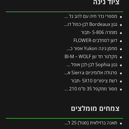
ציוד גינה
מספרי גדר חיה עם להב גל HS-W – WOLF
גגון Bordeaux לבן-כפול דופן 1.4X2.2 מבית פלרם – Canopia
מזמרה S-806 -תבור
דשן לסחלבים-FLOWER
מחסן גינה Yukon אפור כהה 3.3X5.2 מבית פלרם – קנופיה
מקלטר חד שן BI-M – WOLF
גגון Sophia לבן-לבן אופל 1X2.2 עיצוב מודרני מבית פלרם – Canopia
פרגולה אלומיניום Sierra אפורה 3X4.3 מבית פלרם – Canopia
רשת ציפורים 5X10 -תבור
מסור מתקפל 35 ס"מ 210 -ARS -תבור
צמחים מומלצים
תאנה ברזילאית (סגול) 25 ליטר