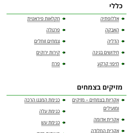
כללי
אללופתיה
חקלאות פיראטית
האבקה
פרגולה
הדליה
צמחים זוחלים
חידושים בגינה
קירות ירוקים
חיפוי קרקע
פרח
מזיקים בצמחים
אקריות בצמחים – מזיקים
כנימת המנגו הרכה
ומועילים
כנימת עלה
אקרית אדומה
כנימת עש
אקרית החלודה