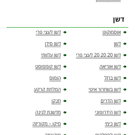
דשן
אוסמוקוט
דשן לעצי פרי
דשן
דשן סידן
דשן 20 20 20 לעצי פרי
דשן עלוותי
דשן אוריאה
דשן קומפוסט
דשן ברזל
הומוס
דשן בשחרור איטי
המלחת קרקע
דשן הדרים
חנקן
דשן הידרופוני
מדשנת לגינה
דשן כימי
מיקו – מקוריזה