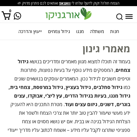
הצמח חולה? זקוק לדשן? שלחו לי
וואצאפ
ואתאים לכם פתרון מדויק 🌱
0
חנות
משתלה
מנגו
גידול צמחים
ייעוץ והדרכה
אין מוצרים בסל הקניות.
מאמרי גינון
בעמוד זה תוכלו למצוא מגוון מאמרים ומדריכים בנושא
גידול
צמחים
, המספקים מידע נוסף על בעיות נפוצות, פתרונות
וטיפים חשובים לגידול נכון. המאמרים עוסקים בנושאים שונים
כמו
גידול סחלבים, גידול בעציץ, גידול במרפסת, צמחי בית,
גידול מנגו, בעיות בגידול הדרים, עץ ליצ’י, אבוקדו, עצים
בוגרים, דשנים, גיזום עצים ועוד
. מטרת התכנים היא להעניק
ידע מעשי שיעזור להבין טוב יותר את צרכי הצמח ולשפר את
הצלחת הגידול בגינה או בבית. אם יש נושא מסוים או צמח
ספציפי שתרצו לקבל עליו מידע – אשמח לכתוב עליו מדריך ייעודי