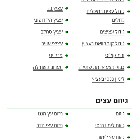
עציץ בד
גידול עצים במיכלים
גדולים
עציץ הידרופוני
גידול עציצים
עציץ סחלב
גידול קומקוואט בעציץ
עציצי אוויר
ורמיקוליט
פרלייט
כבול מצע אדמת שתילה
תערובת שתילה
לימון ננסי בעציץ
גיזום עצים
גיזום
גיזום עץ מנגו
גיזום לימון ננסי
גיזום עצי הדר
גיזום עץ לימון