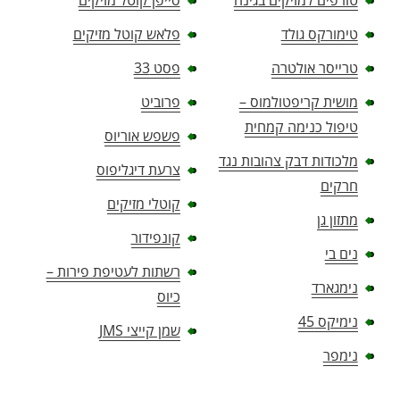
טורפים למזיקים בגינה
סייפן קוטל מזיקים
טימורקס גולד
פלאש קוטל מזיקים
טרייסר אולטרה
פסט 33
מושית קריפטולמוס –
פרוביט
טיפול כנימה קמחית
פשפש אוריוס
מלכודות דבק צהובות נגד
צרעת דיגליפוס
חרקים
קוטלי מזיקים
מתזון גן
קונפידור
נים בי
רשתות לעטיפת פירות –
נימגארד
כיוס
נימיקס 45
שמן קייצי JMS
נימפר