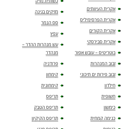
כשותית מזיק
אקרית העיוותים
מזיקים בגינה
אקרית הפרסימיליס
סס הנמר
אקרית הקורים
עפץ
אקרית סבירסקי
עש מנהרות ההדר –
בוטריטיס – עובש אפור
מנהדר
זבוב המנהרות
פרודניה
זבוב פירות ים תיכוני
קימחון
חילדון
קימחונית
חשופית
תריפס
כימשון
תריפס הטבק
כנימה קמחית
תריפס הקיקיון