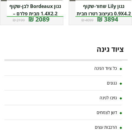
גגון Lily שחור-שקוף
גגון Bordeaux לבן-שקוף
0.9X4.2 בעיצוב רטרו מבית
1.4X2.2 מבית פלרם –
2089 ₪
3894 ₪
2199 ₪
4099 ₪
פלרם – Canopia
Canopia
ציוד גינה
כל ציוד הגינה
גגונים
גזיבו לגינה
דשן לצמחים
הרכבות עצים