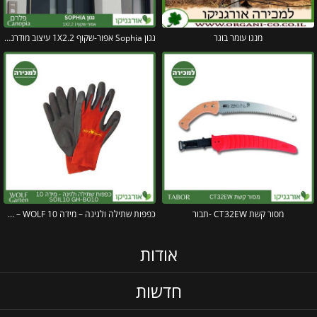
מנגו עומר בוגר
גגון Sophia אפור-שקוף 1X2.2 עיצוב מודרני מבית פלרם – Canopia
מסור קשת CT32EW -תבור
כפפות שתילה ולגינה – מידה 10 SOIL10 GH-BO10 – WOLF
אודות
חדשות