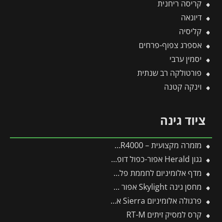
קריסה ריחנית
דיונאה
קליסיה
אספרג צפוף-פרחים
יסמין ערבי
פורטולקה רב שנתית
וינקה קטנה
ציוד גינה
מזמרה מקצועית – WOLF by-pass RR4000
גגון Herald אפור-כפול דופן 1.4X4.5 מבית פלרם – Canopia
מדף אלומיניום לחממת פלרם – Canopia
מחסן גינה Skylight אפור 1.2X1.8 מבית פלרם – קנופיה
פרגולה אלומיניום Sierra אפורה 3X7.4 מבית פלרם – Canopia
קרס למסיק זיתים RT-M