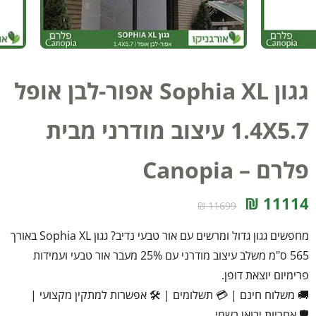
גגון Sophia XL אפור-לבן אופל
1.4X5.7 עיצוב מודרני מבית
פלרם – Canopia
11114 ₪
11699 ₪
מחפשים גגון גדול ומרשים עם אור טבעי נדיב? גגון Sophia XL באורך
565 ס"מ משלב עיצוב מודרני עם 25% מעבר אור טבעי ועמידות
פרימיום יוצאת דופן.
🚚 משלוח חינם
|
💳 תשלומים
|
🛠️ אפשרות למתקין מקצועי
|
🛡️ אחריות יבואן רשמי