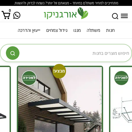
מתחייבים למחיר משתלם במיוחד – מצאתם זול יותר? נשמח לבדוק ולהשוות.
0
חנות
משתלה
מנגו
גידול צמחים
ייעוץ והדרכה
אין מוצרים בסל הקניות.
מבצע!