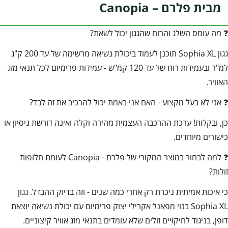
מבית פלרם – Canopia
❓ מה עומס השלג והרוח שהגגון יכול לשאת?
גגון Sophia XL תוכנן לעמוד ביכולת נשיאה מרשימה של עד 200 ק"ג
למ"ר ובעמידות רוח של עד 120 קמ"ש - עמידות פרימיום לכל תנאי מזג
האוויר.
❓ אני לא בעל מקצוע - האם אני באמת יכול להרכיב את זה לבד?
כן, ובקלות! ערכת ההרכבה העצמית מהירה וקלה ואינה דורשת ניסיון או
כישורים מיוחדים.
❓ למה לבחור במוצר המקורי של פלרם - Canopia לעומת חלופות
זולות?
כי איכות אמיתית ניכרת רק אחרי כמה שנים - וזה בדיוק ההבדל. גגון
Sophia XL בנוי מפאנל אקרילי יצוק פרימיום עם יכולת נשיאה יוצאת
דופן, בניגוד לחיקויים זולים שלא עומדים בתנאי מזג אוויר קיצוניים.