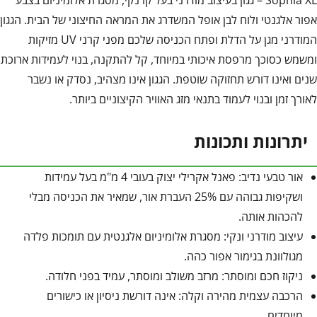
Sophia XL – גגון בעיצוב מודרני בעל קו נקי, מסגרת אלומיניום בצבע
אפור אלגנטי ולוח לבן אופל המשדרג את המראה החיצוני של הבית. הגגון
המודרני מגן על הדלת ופתח הכניסה שלכם מפני קרני UV מזיקות
ומשמש כסוכך מרפסת איכותי במיוחד, קל להתקנה, בנוי לעמידות ארוכת
שנים ואינו דורש תחזוקה שוטפת. הגגון אינו מצהיב, נסדק או נשבר
לאורך זמן ובנוי לעמוד בתנאי מזג האוויר הקיצוניים ביותר.
יתרונות ותכונות
אור טבעי נדיב: פאנל אקרילי יצוק בעובי 4 מ"מ בעל עמידות
ושקיפות גבוהה עם 25% העברת אור, שמאיר את הכניסה מבלי
להכהות אותה.
עיצוב מודרני ונקי: מסגרת אלומיניום אלגנטית עם תומכות פלדה
מגולוונת בגימור אפור כהה.
ניקוז חכם ומוסתר: מרזב משולב ומוסתר, עמיד בפני חלודה.
הרכבה עצמית מהירה וקלה: אינה דורשת ניסיון או כישורים
מיוחדים.