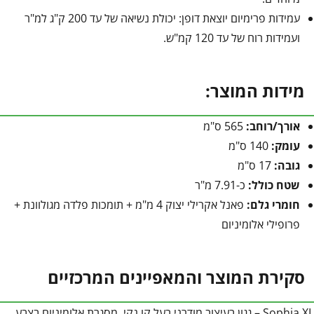
עמידות פרימיום יוצאת דופן: יכולת נשיאה של עד 200 ק"ג למ"ר
ועמידות רוח של עד 120 קמ"ש.
מידות המוצר:
אורך/רוחב:
565 ס"מ
עומק:
140 ס"מ
גובה:
17 ס"מ
שטח כולל:
כ-7.91 מ"ר
חומרי גלם:
פאנל אקרילי יצוק 4 מ"מ + תומכות פלדה מגולוונת +
פרופילי אלומיניום
סקירת המוצר והמאפיינים המרכזיים
Sophia XL – גגון בעיצוב מודרני בעל קו נקי, מסגרת אלומיניום בצבע