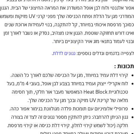
אפור אלגנטי ולוח לבן אופל המשדרג את המראה החיצוני של הבית. הגגון
המודרני מגן על הדלת ופתח הכניסה שלך מפני קרני UV מזיקות ומשמש
כסוכך מרפסת איכותי במיוחד, קל להתקנה, בנוי לעמידות ארוכת שנים
ואינו דורש תחזוקה שוטפת. הגגון אינו מצהיב, נסדק או נשבר לאורך זמן
ובנוי לעמוד בתנאי מזג אויר הקיצוניים ביותר.
לצפייה בדגמים וגדלים נוספים:
גגונים לדלת
.
תכונות :
קירוי דלת עמיד במיוחד, מגן על הכניסה שלכם לאורך כל השנה.
לוח אקרילי ייצוק ועמיד במיוחד בצבע לבן אופל, בעובי 4 מ"מ, בעל
טכנולוגיית Heat Block המאפשר מעבר אור חלקי, תוך חסימה
מלאה של קרינת UV מזיקה ובכך מגן על הכניסה שלך.
פרופילי אלומיניום עם תומכות פלדה מגולוונת בגימור אפור כהה.
גגון הניתן להרחבה: ניתן להתקין מספר גגונים זה לצד זה בצורה
חלקה (יכול לשמש קירוי לחלון, קירוי דלת כניסה או קירוי מרפסת.
מערכת קירוי ייחודית ויעילה במיוחד מפני נזילות.