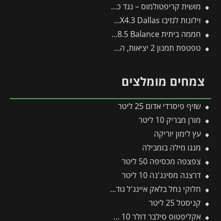
מושית קריפטולמוס – נגד כנימות קמחיות
וילונות לגזיבו 4.3X4.3 Dallas מבית פלרם – Canopia
חממה ביתית 3X8.5 Balance מבית פלרם – Canopia
טפטפת תמנון 2 יציאות, השקייה מווסתת + טפטפת 25 ליטר לשעה
צמחים מומלצים
שזיף פיסרדי אדום 25 ליטר
מורן מבריק 10 ליטר
עץ לימון יוריקה
מנגו מילה בומבילה
צפצפה מכסיפה 50 ליטר
דרצנה מסינג'נה 10 ליטר
חלוקי נחל בלאק איינג'ל גודל 4 – שק 20 ק״ג
קניסטל 25 ליטר
אקליפטוס סילבר דולר 10 ליטר