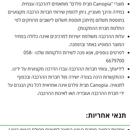
מוצרי "Canopia מבית פלרם" מותאמים להרכבה עצמית.
במידה והינך מעוניין, ניתן להזמין שירותי חברות הרכבה מקצועיים
בתוספת תשלום (תיתכן תוספת תשלום לישובים מרוחקים לפי
החלטת חברת ההתקנות).
עלות ההרכבה משולמת ישירות למרכיבים ואינה כלולה במחיר
המוצר המופיע באתר ובהזמנה.
לפרטים נוספים, אנא פנה לשירות הלקוחות שלנו- 058-
6679700
לידיעתך, צוותי חברות ההרכבה עברו הדרכה מקצועית על ידינו.
ההתקשרות הינה בצורה ישירה מול חברות ההרכבה ובכפוף
לתנאיה. Canopia מבית פלרם אינה אחראית לכל נזק הנגרם על
ידי חברת ההרכבה ועובדיה ו/או לאיכות ההרכבה.
תנאי אחריות:
אחריות המוצר מותנת בעיגון המוצר למשטח מפולס העשוי בטון /