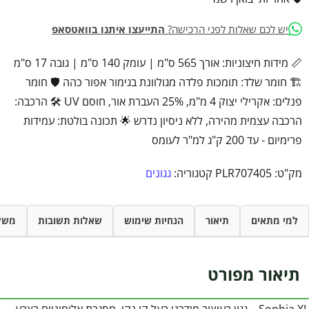
יש לכם שאלות לפני הרכישה?
התייעצו איתנו בוואטסאפ
📏 מידות חיצוניות: אורך 565 ס"מ | עומק 140 ס"מ | גובה 17 ס"מ
🏗️ חומר שלד: תומכות פלדה מגולוונת בגימור אפור כהה 🛡️ חומר
פנלים: אקרילי יצוק 4 מ"מ, 25% העברת אור, חוסם UV 🛠️ הרכבה:
הרכבה עצמית מהירה, ללא ניסיון נדרש 🌟 תכונה בולטת: עמידות
פרימיום - עד 200 ק"ג למ"ר לעומס
מק"ט:
PLR707405
קטגוריה:
גגונים
למי מתאים
תיאור
הנחיות שימוש
שאלות תשובות
משל
תיאור מפורט