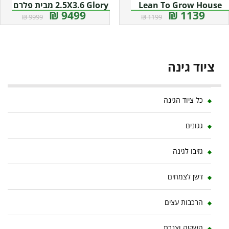
Lean To Grow House
2.5X3.6 Glory מבית פלרם
9499 ₪
1139 ₪
9999 ₪
1199 ₪
שקופה מבית פלרם –
– Canopia
קנופיה
ציוד גינה
כל ציוד הגינה
גגונים
גזיבו לגינה
דשן לצמחים
הרכבות עצים
השקיה וצנרת