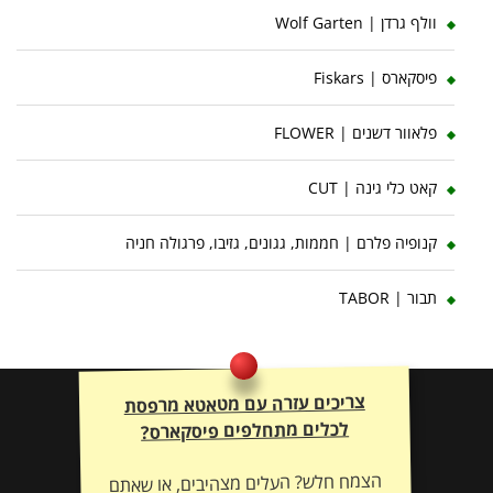
וולף גרדן | Wolf Garten
פיסקארס | Fiskars
פלאוור דשנים | FLOWER
קאט כלי גינה | CUT
קנופיה פלרם | חממות, גגונים, גזיבו, פרגולה חניה
תבור | TABOR
צריכים עזרה עם מטאטא מרפסת
לכלים מתחלפים פיסקארס?
הצמח חלש? העלים מצהיבים, או שאתם
זקוקים להתאמת דשן וייעוץ אישי לשיקום