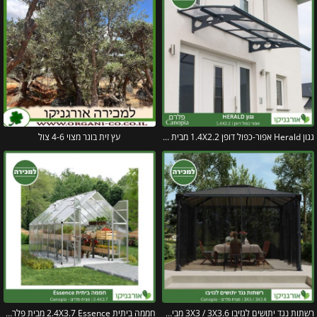
גגון Herald אפור-כפול דופן 1.4X2.2 מבית פלרם – Canopia
עץ זית בוגר מצוי 4-6 צול
רשתות נגד יתושים לגזיבו 3X3 / 3X3.6 מבית פלרם – Canopia
חממה ביתית 2.4X3.7 Essence מבית פלרם – Canopia