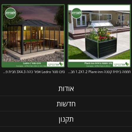
חממה ביתית קטנה 1.2X1.2 Plant-inn מבית פלרם – קנופיה
גזיבו סגור Ledro אפור כהה 3X4.3 מבית פלרם – Canopia
אודות
חדשות
תקנון