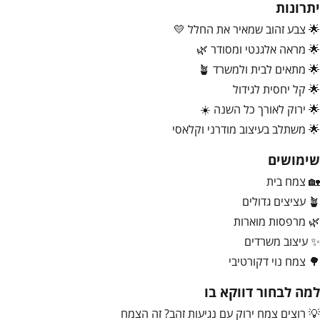
יתרונות
🌟 צבע זהוב שמאיר את החלל 💛
🌟 מראה אלגנטי ומסודר 🌿
🌟 מתאים לבית ולמשרד 🪴
🌟 קל יחסית לגידול
🌟 ירוק לאורך כל השנה ☀️
🌟 משתלב בעיצוב מודרני וקלאסי
שימושים
🏡 צמח בית
🪴 עציצים גדולים
🌿 מרפסות מוארות
✨ עיצוב משרדים
🌳 צמח נוי דקורטיבי
למה לבחור דווקא בו
💡 רוצים צמח ירוק עם נגיעות זהב? זה הצמח