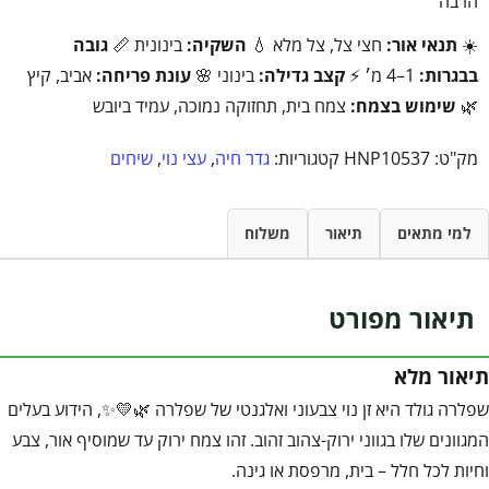
הרבה
☀️
תנאי אור:
חצי צל, צל מלא 💧
השקיה:
בינונית 📏
גובה
בבגרות:
1–4 מ׳ ⚡
קצב גדילה:
בינוני 🌸
עונת פריחה:
אביב, קיץ
🌿
שימוש בצמח:
צמח בית, תחזוקה נמוכה, עמיד ביובש
מק"ט:
HNP10537
קטגוריות:
גדר חיה
,
עצי נוי
,
שיחים
למי מתאים
תיאור
משלוח
תיאור מפורט
תיאור מלא
שפלרה גולד היא זן נוי צבעוני ואלגנטי של שפלרה 🌿💛✨, הידוע בעלים
המגוונים שלו בגווני ירוק-צהוב זהוב. זהו צמח ירוק עד שמוסיף אור, צבע
וחיות לכל חלל – בית, מרפסת או גינה.