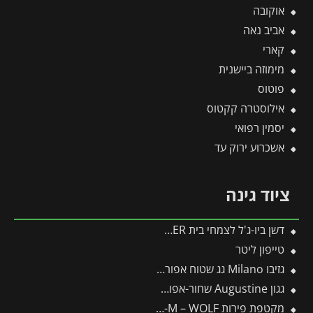
אוקובה
אביב נאה
קארי
מימוזה ביישנית
פוטוס
אילוסטרה קקטוס
יסמין רפואי
אשכרוע ירוק עד
ציוד גינה
דשן ביו-ג'ל לצמחי בית FLOWER
טייפון ליטר
גזיבו Milano גג שטוח אפור כהה 3X4.3 מבית פלרם – Canopia
גגון Augustine שחור-אפור 3.3*0.9 מבית פלרם – Canopia
מקטפת פירות RG-M – WOLF