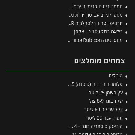
חממה ביתית פרימיום 2.5X6 Glory מבית פלרם – קנופיה
מספרי גיזום עם סדן ידיות טלסקופיות W-20 -תבור
תרסיס ויטה-ויד לסחלבים FLOWER
כילאט ברזל 100 ג – אקוגן
מחסן גינה Rubicon אפור כהה 2.4×4.5 מבית פלרם קנופיה
צמחים מומלצים
פומלית
פלומריה ריחנית (פיטנה) 25 ליטר
עץ השמן 25 ליטר
שקד בוגר 8-9 צול
דקל אריקה 60 ליטר
תפוח ענה 25 ליטר
היביסקוס סתריה בוגר – 4 צול
פלומריה ריחנית אדומה 10 ליטר