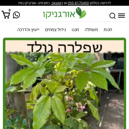
לרכישה בטלפון
050-8170400
או ב
וואצאפ
, כתובתינו -אורגניקו בוויז
0
חנות
משתלה
מנגו
גידול צמחים
ייעוץ והדרכה
אין מוצרים בסל הקניות.