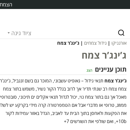
הצמח ח
ציוד גינה
אורגניקו
|
גידול צמחים
| ג’ינג’ר צמח
ג’ינג’ר צמח
תוכן עניינים
הצג
ג’ינג’ר צמח
תנאי גידול – גאופיט עשבוני, המוכר גם בשם זנגביל, ג’ינג’ר
צמח צמח רב שנתי תדיר אך לרוב בגלל הקור נשיר, משמש בתור צמח
מאכל אך גם בתור צמח נוי, יכול לגדול תנאי אקלים ים תיכוני, סובטרופי,
ממוזג, טרופי או מדברי אבל אם הטמפרטורה קרה מידי בקרקע יש לשלו
את הפקעות ולאחסן בתוך הבית עד לאביב, הגדל באזור עמידות לקור
10b+, ואם שולפי את השורשים 7+