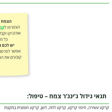
הצמח כ
הצטרפו ל
קבו
כל מה
יש לכם ג
אפשר לפרסם א
קובעים את המ
תנאי גידול ג’ינג’ר צמח – טיפול:
קרקע עשירה, חיפוי קרקע, קרקע לחה, דשן, קרקע חומצית במקצת