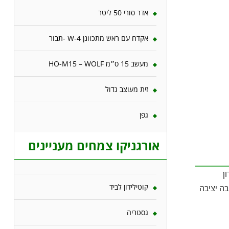
אדר סורי 50 ליטר
אקדח עם ראש מתכוונן W-4 -תבור
מעשב 15 ס״מ HO-M15 – WOLF
זית מעוצב גדול
גפן
אורגניקו צמחים מעניינים
ן
קוטילידון לביד
ה יציבה
גסטריה