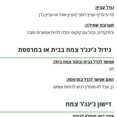
גודל עציץ:
5-10 עדיף עציץ רוחבי (עציץ אוויר או עציץ בד)
תערובת שתילה:
ורמיקוליט, כבול עם קוקוס יכולה להיות אפשרות טובה
גידול ג’ינג’ר צמח בבית או במרפסת
אפשר לגדל בבית (בתור צמח בית):
לא
האם אפשר לגדל במרפסת:
כן, אבל לא מומלץ רגיש לרוחות ושמש
דישון ג’ינג’ר צמח
איזה דשן מומלץ לצמח
: