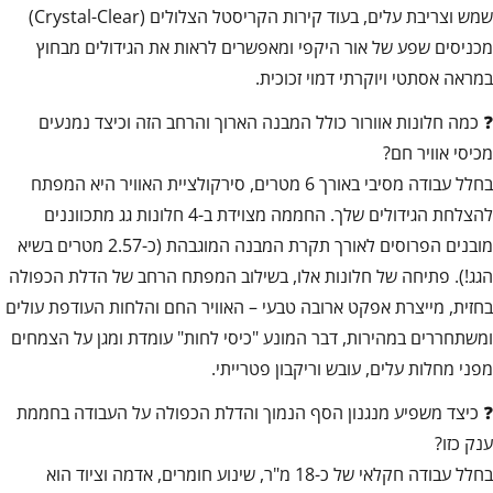
שמש וצריבת עלים, בעוד קירות הקריסטל הצלולים (Crystal-Clear)
מכניסים שפע של אור היקפי ומאפשרים לראות את הגידולים מבחוץ
במראה אסתטי ויוקרתי דמוי זכוכית.
❓ כמה חלונות אוורור כולל המבנה הארוך והרחב הזה וכיצד נמנעים
מכיסי אוויר חם?
בחלל עבודה מסיבי באורך 6 מטרים, סירקולציית האוויר היא המפתח
להצלחת הגידולים שלך. החממה מצוידת ב-4 חלונות גג מתכווננים
מובנים הפרוסים לאורך תקרת המבנה המוגבהת (כ-2.57 מטרים בשיא
הגג!). פתיחה של חלונות אלו, בשילוב המפתח הרחב של הדלת הכפולה
בחזית, מייצרת אפקט ארובה טבעי – האוויר החם והלחות העודפת עולים
ומשתחררים במהירות, דבר המונע "כיסי לחות" עומדת ומגן על הצמחים
מפני מחלות עלים, עובש וריקבון פטרייתי.
❓ כיצד משפיע מנגנון הסף הנמוך והדלת הכפולה על העבודה בחממת
ענק כזו?
בחלל עבודה חקלאי של כ-18 מ"ר, שינוע חומרים, אדמה וציוד הוא