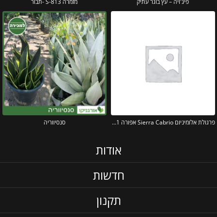
פיג'ויה – עץ בוגר עתיק
מזמרה S-813 -תבור
פרגולת אלומיניום Sierra Cabrio אפורה 3X3.1 נפתחת מבית פלרם – Canopia
סנסיווריה
אודות
חדשות
תקנון