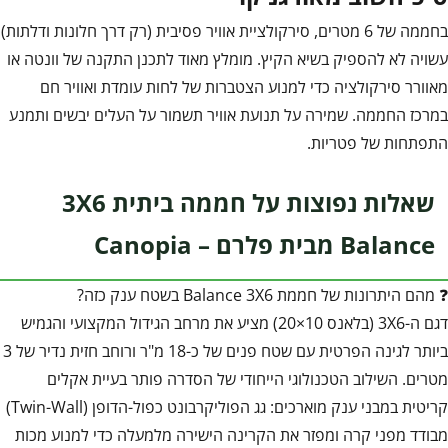
בחממה של 6 מטרים, סירקולציית אוויר פסיבית (רק דרך חלונות ודלתות)
עשויה לא להספיק בשיא הקיץ. מומלץ מאוד לתכנן התקנה של וונטה או
מאוורר סירקולציה כדי למנוע הצטברות של לחות עומדת ואוויר חם
במרכז החממה. שמירה על תנועת אוויר תשמור על העלים יבשים ותמנע
התפתחות של פטריות.
שאלות נפוצות על חממה ביתית 3X6
Balance מבית פלרם – Canopia
❓ מהם היתרונות של חממת Balance 3X6 בשטח ענק כזה?
דגם ה-3X6 (בלאנס 10×20) מציע את מרחב הגידול המקצועי והגמיש
ביותר לגינה הפרטית עם שטח פנים של כ-18 מ"ר ורוחב חזית נדיר של 3
מטרים. השילוב הטכנולוגי הייחודי של הסדרה פותר בעיית אקלים
קריטית במבני ענק מוארכים: גג הפוליקרבונט כפול-הדופן (Twin-Wall)
מבודד מפני קרה ומפזר את הקרינה הישירה מלמעלה כדי למנוע מכות