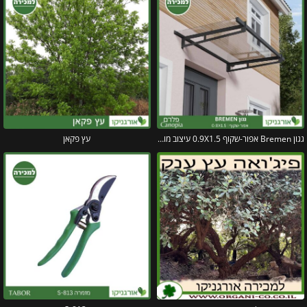
גגון Bremen אפור-שקוף 0.9X1.5 עיצוב מודרני מבית פלרם – Canopia
עץ פקאן