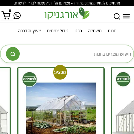
מתחייבים למחיר משתלם במיוחד – מצאתם זול יותר? נשמח לבדוק ולהשוות.
0
חנות
משתלה
מנגו
גידול צמחים
ייעוץ והדרכה
אין מוצרים בסל הקניות.
מבצע!