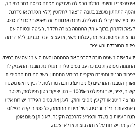
אינטנסיבי ויומיומי. הדלת הכפולה מעניקה מפתח כניסה רחב במיוחד,
והסף התחתון מעוצב בגובה הרצפה לחלוטין (ללא מסגרת או מדרגת
פרופיל שצריך לדלג מעליה). מבנה ארגונומי זה מאפשר לכם להיכנס,
לצאת ולתמרן בתוך עומק החממה בצורה חלקה, רציפה ובטוחה עם
מריצות עמוסות באדמה, עגלות משא, או עציצי ענק כבדים, ללא הרמה
פיזית מסורבלת ומעייפת.
❓ על איזה משטח חובה להרכיב את החממה והאם היא מגיעה עם בסיס?
החממה מסופקת בערכה עם בסיס פלדה מגולוונת מובנה המעניק לה
יציבות מבנית ותמיכה היקפית בריבוע התחתון. בשל המידות המסיביות
ואורך המבנה המרשים (6 מטרים!), חובה מוחלטת להכין מראש משטח
קשיח, יציב, ישר ומפולס ב-100% – כגון יציקת בטון מפולסת, משטח
מרוצף היטב או דק עץ מסיבי וחזק, ולעגן את בסיס הפלדה ישירות אליו
באמצעות דיבלים וברגים. בשל מידות החממה, כל סטייה קלה בפילוס
תגרור עיוותים בשלד ותפריע להרכבה תקינה. לא ניתן בשום אופן
להקימה ישירות על אדמה בוצית או לא יציבה.