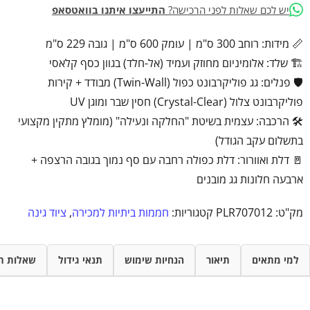
יש לכם שאלות לפני הרכישה?
התייעצו איתנו בוואטסאפ
📏 מידות: רוחב 300 ס"מ | עומק 600 ס"מ | גובה 229 ס"מ
🏗️ שלד: אלומיניום מחוזק ועמיד (אל-חלד) בגוון כסף קלאסי
🛡️ פנלים: גג פוליקרבונט כפול (Twin-Wall) מבודד + קירות
פוליקרבונט צלול (Crystal-Clear) חסין שבר ומוגן UV
🛠️ הרכבה: עצמית בשיטת "החלקה ונעילה" (מומלץ מתקין מקצועי
בתשלום עקב הגודל)
🚪 דלת ואוורור: דלת כפולה רחבה עם סף נמוך בגובה הרצפה +
ארבעה חלונות גג מובנים
מק"ט:
PLR707012
קטגוריות:
חממות ביתיות למכירה
,
ציוד גינה
למי מתאים
תיאור
הנחיות שימוש
תנאי גידול
שאלות ת