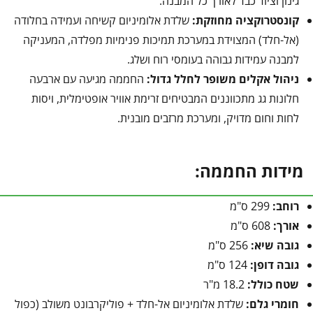
גינון וציוד כבד לאורך כל המבנה.
קונסטרוקציה מחוזקת:
שלדת אלומיניום קשיחה ועמידה בחלודה
(אל-חלד) המצוידת במערכת תמיכות פנימיות מפלדה, המעניקה
למבנה עמידות גבוהה בעומסי רוח ושלג.
ניהול אקלים משופר לחלל גדול:
החממה מגיעה עם ארבעה
חלונות גג מתכווננים המבטיחים זרימת אוויר אופטימלית, ויסות
לחות וחום מדויק, ומערכת מרזבים מובנית.
מידות החממה:
רוחב:
299 ס"מ
אורך:
608 ס"מ
גובה שיא:
256 ס"מ
גובה דופן:
124 ס"מ
שטח כולל:
18.2 מ"ר
חומרי גלם:
שלדת אלומיניום אל-חלד + פוליקרבונט משולב (כפול