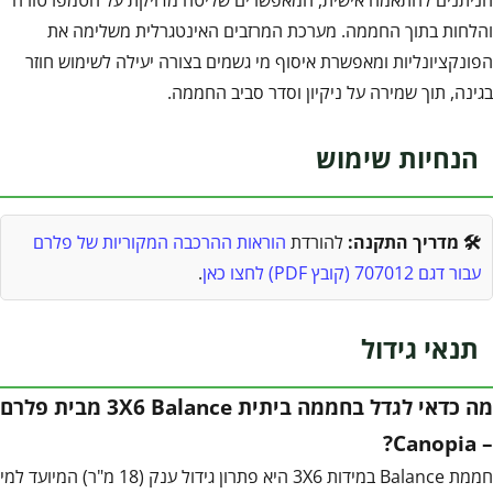
הניתנים להתאמה אישית, המאפשרים שליטה מדויקת על הטמפרטורה
והלחות בתוך החממה. מערכת המרזבים האינטגרלית משלימה את
הפונקציונליות ומאפשרת איסוף מי גשמים בצורה יעילה לשימוש חוזר
בגינה, תוך שמירה על ניקיון וסדר סביב החממה.
הנחיות שימוש
🛠️ מדריך התקנה:
להורדת
הוראות ההרכבה המקוריות של פלרם
עבור דגם 707012 (קובץ PDF) לחצו כאן
.
תנאי גידול
מה כדאי לגדל בחממה ביתית 3X6 Balance מבית פלרם
– Canopia?
חממת Balance במידות 3X6 היא פתרון גידול ענק (18 מ"ר) המיועד למי