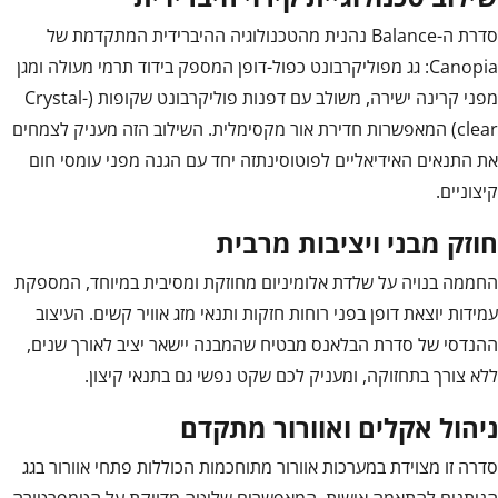
סדרת ה-Balance נהנית מהטכנולוגיה ההיברידית המתקדמת של
Canopia: גג מפוליקרבונט כפול-דופן המספק בידוד תרמי מעולה ומגן
מפני קרינה ישירה, משולב עם דפנות פוליקרבונט שקופות (Crystal-
clear) המאפשרות חדירת אור מקסימלית. השילוב הזה מעניק לצמחים
את התנאים האידיאליים לפוטוסינתזה יחד עם הגנה מפני עומסי חום
קיצוניים.
חוזק מבני ויציבות מרבית
החממה בנויה על שלדת אלומיניום מחוזקת ומסיבית במיוחד, המספקת
עמידות יוצאת דופן בפני רוחות חזקות ותנאי מזג אוויר קשים. העיצוב
ההנדסי של סדרת הבלאנס מבטיח שהמבנה יישאר יציב לאורך שנים,
ללא צורך בתחזוקה, ומעניק לכם שקט נפשי גם בתנאי קיצון.
ניהול אקלים ואוורור מתקדם
סדרה זו מצוידת במערכות אוורור מתוחכמות הכוללות פתחי אוורור בגג