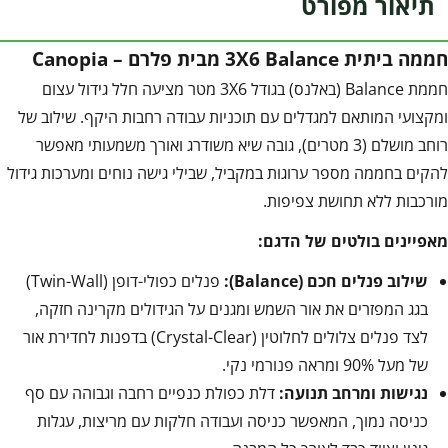
תיאור מפורט
חממה ביתית 3X6 Balance מבית פלרם – Canopia
חממת Balance (באלנס) בגודל 3X6 מטר מציעה חלל גידול עצום
ומקצועי המותאם למגדלים עם תוכניות עבודה רחבות היקף. שילוב של
רוחב מושלם (3 מטרים), גובה שיא משודרג ואורך משמעותי מאפשר
להקים בחממה מספר ערוגות במקביל, שבילי גישה נוחים ומערכות גידול
מורכבות ללא תחושת צפיפות.
מאפיינים בולטים של הדגם:
שילוב פנלים חכם (Balance):
פנלים כפולי-דופן (Twin-Wall)
בגג המפזרים את אור השמש ומגנים על הגידולים מקרינה חזקה,
לצד פנלים צלולים לחלוטין (Crystal-Clear) בדפנות לחדירת אור
של מעל 90% ומראה פנורמי נקי.
נגישות ומרחב תנועה:
דלת כפולת כנפיים רחבה וגבוהה עם סף
כניסה נמוך, המאפשר כניסה ועבודה חלקות עם מריצות, עגלות