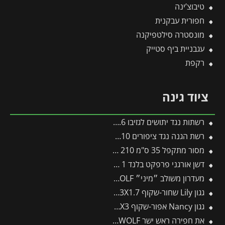
טיבוצ’ינה
חפורית עבקנית
מונסטרה סילטפיקנה
עגבניית ביף סטייק
רקפת
ציוד גינה
רשתות נגד יתושים לגזיבו 3X3 / 3X3.6 מבית פלרם – Canopia
רשת הגנה נגד ציפורים 10*8 מטר
מסור מתקפל 35 ס"מ 210 -ARS -תבור
דשן אורגני פרפקט בלנד 1 ק"ג
מעדרון משולב ״מיני״ LN-M/zm15 – WOLF
גגון Lily שחור-שקוף 1.3X1.7 בעיצוב רטרו מבית פלרם – Canopia
גגון Nancy אפור-שקוף 0.9X3 עיצוב מודרני מבית פלרם – Canopia
את חפירה ראש ישר AS-D – WOLF