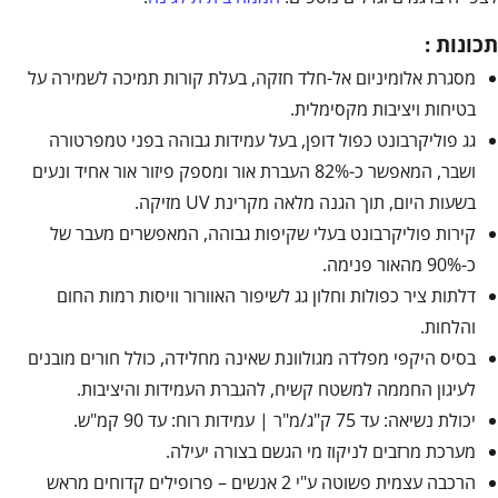
תכונות :
מסגרת אלומיניום אל-חלד חזקה, בעלת קורות תמיכה לשמירה על
בטיחות ויציבות מקסימלית.
גג פוליקרבונט כפול דופן, בעל עמידות גבוהה בפני טמפרטורה
ושבר, המאפשר כ-82% העברת אור ומספק פיזור אור אחיד ונעים
בשעות היום, תוך הגנה מלאה מקרינת UV מזיקה.
קירות פוליקרבונט בעלי שקיפות גבוהה, המאפשרים מעבר של
כ-90% מהאור פנימה.
דלתות ציר כפולות וחלון גג לשיפור האוורור וויסות רמות החום
והלחות.
בסיס היקפי מפלדה מגולוונת שאינה מחלידה, כולל חורים מובנים
לעיגון החממה למשטח קשיח, להגברת העמידות והיציבות.
יכולת נשיאה: עד 75 ק"ג/מ"ר | עמידות רוח: עד 90 קמ"ש.
מערכת מרזבים לניקוז מי הגשם בצורה יעילה.
הרכבה עצמית פשוטה ע"י 2 אנשים – פרופילים קדוחים מראש