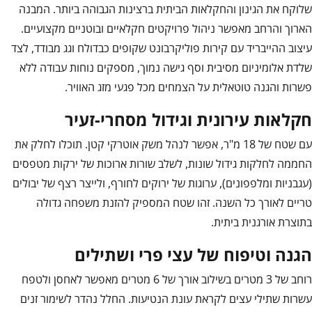
שלוקח את הגינון והחקלאות הביתית ברצינות הגבוהה ביותר. המבנה
הארוך והרחב מאפשר ניהול פרויקטים חקלאיים ובוטניים מקצועיים.
עיצוב ההייבריד עם קירות פוליקרבונט שקופים כבדולח וגג מבודד, לצד
שלדת אלומיניום מסיבית וסף גישה נמוך, מספקים נוחות עבודה ללא
פשרות והגנה טוטאלית על הצמחים מכל פגעי מזג האוויר.
חקלאות עירונית וגידול מסחרי-זעיר
עם שטח של 18 מ"ר, אפשר לנהל משק אוטרקי קטן. תוכלו לחלק את
החממה לחלקות גידול שונות, לשלב שורות ארוכות של ירקות מטפסים
(עגבניות ומלפפונים), ערוגות של ירוקים לחורף, ולייצר רצף של יבולים
טריים לאורך כל השנה. זהו שטח המספיק להזנת משפחה גדולה
בתוצרת אורגנית ביתית.
הגנה וטיפוח של עצי פרי ושתילים
רוחב של 3 מטרים בשילוב אורך של 6 מטרים מאפשר לאחסן ולטפח
עשרות שתילי עצים לקראת עונת הנטיעות. החלל נהדר לשימור זנים