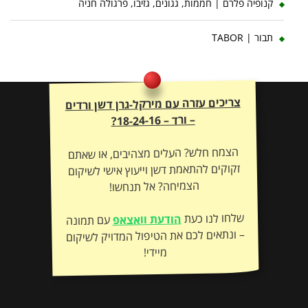
קנופיה פלרם | חממות, גגונים, גזיבו, פרגולה חניה
תבור | TABOR
צריכים עזרה עם מירקל-גרן דשן ורדים
– ורד – 18-24-16?
הצמח חלש? העלים מצהיבים, או שאתם
זקוקים להתאמת דשן וייעוץ אישי לשיקום
הצמיחה? אל תנחשו!
שלחו לנו כעת
הודעת וואצאפ
עם תמונה
– ונתאים לכם את הטיפול המדויק לשיקום
מיידי!