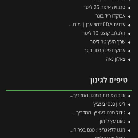
טבבויה איפה 25 ליטר
אבוקדו ריד בוגר
אדנית EDA דמוי אבן | מידות 79.5×29.5×29.5 ס"מ | אפור בהיר
חלבלוב קוצני 10 ליטר
שרך העץ 10 ליטר
אבוקדו פינקרטון בוגר
צאלון נאה
טיפים לגינון
זבוב הפירות במנגו: המדריך המלא להגנה על היבול מפני עקיצות וריקבון
לימון ננסי בעציץ
גידול מנגו בעציץ: המדריך המלא למקסום פרי במרפסת ובגינה
גיזום עץ לימון
מנגו ללא גרעין: פגם בפריחה או יתרון אקזוטי?