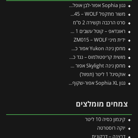
גגון Sophia אפור-לבן אופל 1X1.6 עיצוב מודרני מבית פלרם – Canopia
משור מתקפל SAW145 – WOLF
סרט הרכבה וקשירה 2 ס"מ
ראונדאפ – קוטל עשבים 1 ליטר
ידית מיני ZM015 – WOLF
מחסן גינה Yukon אפור כהה 3.3X5.2 מבית פלרם – קנופיה
מושית קריפטולמוס – נגד כנימות קמחיות
מחסן גינה Skylight אפור 1.9X2.3 מבית פלרם – קנופיה
אוקסיגל 1 ליטר (תפזול)
גגון Sophia XL אפור-שקוף 1.4X1.9 עיצוב מודרני מבית פלרם – Canopia
צמחים מומלצים
קינמון כסיה 10 ליטר
יוקה רוסטרטה
דרצנה – דרקונית