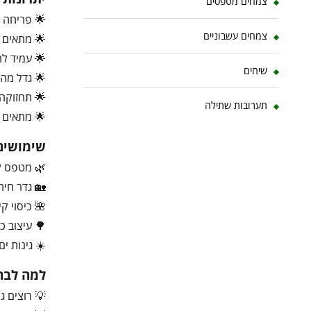
צמחים מטפסים
🌟 פריחה מ
צמחים עשבוניים
🌟 מתאים ל
🌟 עמיד לח
שיחים
🌟 גדל מהר
🌟 תחזוקה 
תערובות שתילה
🌟 מתאים ל
שימושים
🌿 מטפס ל
🏡 גדר חיה
🌺 כיסוי קי
🌳 עיצוב כ
☀️ גינות ים
למה לבחו
💡 רוצים ג