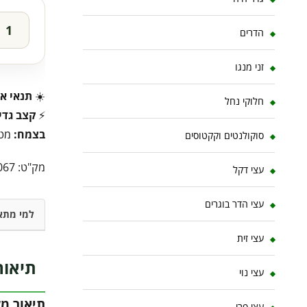
הדרים
זני מנגו
☀️
תנאי או
חלוקי נחל
⚡
קצב גדי
בצמח:
מטפ
סוקולנטים וקקטוסים
מק"ט:
067
עצי דקל
עצי הדר בוגרים
למי מתא
עצי זית
תיאור
עצי נוי
תיאור מ
עצי פרי