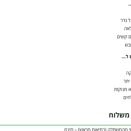
 גדר
אה
ם קשים
בש
 ל…
קה
יתר
 מנוקזת
חים
משלוח
י מהמשתלה (בתיאום מראש) – חינם