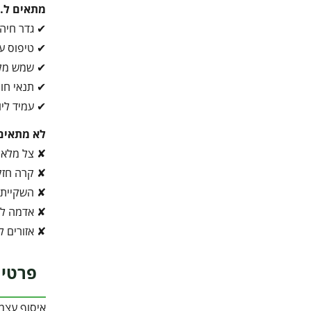
מתאים ל…
✔ גדר חיה
✔ טיפוס על
✔ שמש מל
✔ תנאי חו
✔ עמיד ליו
לא מתאים
✘ צל מלא
✘ קרה חז
✘ השקיית 
✘ אדמה לא
✘ אזורים ל
פרטי 
איסוף עצמ