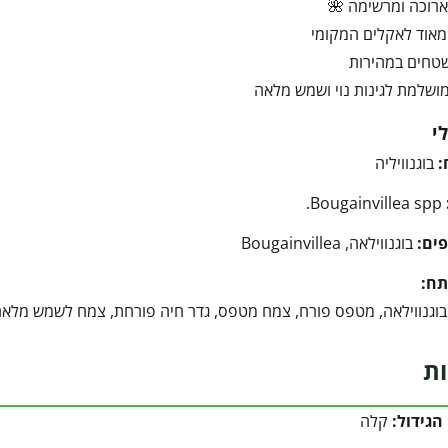
ארוכה ומרשימה 🌺
מאוד לאקלים המקומי
טחים במהירות
ושלמת לגינות נוי ושמש מלאה
י
:
בוגנוויליה
Bougainvillea spp.
ים:
בוגנווילאה, Bougainvillea
תח:
, בוגנווילאה, מטפס פורח, צמח מטפס, גדר חיה פורחת, צמח לשמש מלאה,
ות
הגידול:
קלה