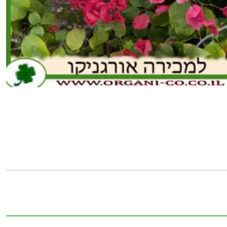
כמות
של
בוגנוויליה
-
צבע
ורוד
-
25
ליטר