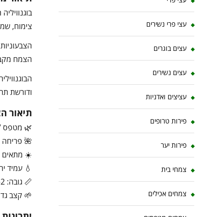
בוגנוויליה
עצי פרי נשירים
צימוח, שמת
הצבעוניות 
עצים בוגרים
הצמח מקב
עצים נשירים
הבוגנווילי
ודורשת תחז
עציצים ואדניות
תיאור ה
פירות טרופים
🌿 מטפס /
🌺 פריחה צ
פירות יער
☀️ מתאים 
💧 עמיד יח
צמחי בית
📏 גובה: 2–10 מטר (תלוי תמיכה וגיזום)
צמחים אכילים
🌱 קצב גדי
יתרונות