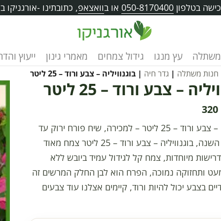
ישה בטלפון
050-8170400
או ב
וואצאפ
, כתובתינו -אורגניקו בוו
משתלה
עץ מנגו
גידול צמחים
מאמרי גינון
ייעוץ והד
חנות משתלה
|
גדר חיה
| בוגנוויליה – צבע ורוד – 25 ליטר
ליה – צבע ורוד – 25 ליטר
320
בוגנוויליה – צבע ורוד – 25 ליטר – למכירה, שיח פורח ירוק עד
פורח רוב השנה, בוגנוויליה – צבע ורוד – 25 ליטר צמח מאוד
רישות מיוחדות, צמח קל לגידול עמיד ביובש ללא
מעט ותחזוקה נמוכה, הפרח הוא לבן החלק המרשים זה
דיים בצבע יכול להיות ורוד, קיימים אצלנו עוד צבעים