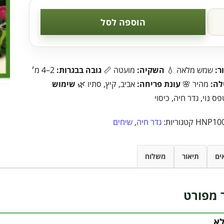
הוספה לסל
ר:
שמש מלאה 💧
השקיה:
מועטה 📏
גובה בבגרות:
2–4 מ׳
לה:
מהיר 🌸
עונת פריחה:
אביב, קיץ, סתיו 🌿
שימוש
ס נוי, גדר חיה, כיסוי
HNP10
קטגוריות:
גדר חיה
,
שיחים
ים
תיאור
משלוח
 מפורט
לא