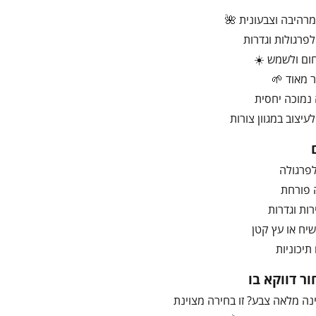
רהיבה וצבעונית 🌺
פרגולות וגדרות
ום ולשמש ☀️
 מאוד 🌱
נמוכה יחסית
עיצוב במגוון צורות
פרגולה
 פורחת
רות וגדרות
שיח או עץ קטן
 תיכוניות
ר דווקא בו
ינה מלאה צבע? זו בחירה מצוינת