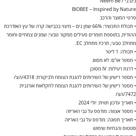
נים בי / Neem Be
BIOBEE – Inspired by Nature
פרטי המוצר והרכב
• תכולת התכשיר: 66% שמן נים – מיצוי בכבישה קרה של עץ האזדרכת
ההודית, בתוספת חומרים פעילים ממקור טבעי: שמנים צמחיים וחומר
מתחלב טבעי, תרכיז מתחלב EC.
• תכולה: 1 ליטר
• מספר או"ם: לא מסווג
• דרגת רעילות: IV מסוכן
• מספר רישיון של השירותים להגנת הצומח ולביקורת: 4318/הצ/
• מספר רישיון של השירותים להגנת הצומח לחקלאות אורגנית:
7472/הצ/
• תאריך עדכון תווית: יולי 2024
• מספר אצווה: מודפס על גבי האריזה
• תאריך תפוגה: מודפס על גבי האריזה
סטטוס והנחיות שימוש