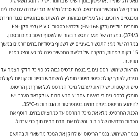
מאכילה, שתייה, או עישון בזמן השימוש בחומר. יש להימנע משאיפת
הרחף של התכשיר והתרסיס. לבש סרבל מלא או בגדי עבודה עם שרוולים
ומכנסיים ארוכים, נעל נעליים גבוהות, יש להשתמש במגפיים כנגד חדירת
חומרים נוזליים (תקן EN-166) וללבוש כפפות P.V.C (לפי תקן EN-
374/3). במקרה של מגע התכשיר בעור יש לשטוף היטב במים ובסבון.
במקרה של מגע התכשיר בעיניים יש לשטוף ביסודיות במים זורמים במשך
15 דקות לפחות, במקרה של בליעת התכשיר פנה לרופא והצג בפניו
תווית זו.
הוראות שימוש: רסס נים בי בנפח תרסיס גבוה לכיסוי כל חלקי הצמח עד
נגירה, לצורך קבלת כיסוי מיטבי מומלץ להשתמש בפיוניות קוניות לקבלת
טיפות קטנות. יש לדאוג לערבול מיכל המרסס לכל אורך זמן הריסוס.
מומלץ לרסס נים בי בשעות אחה"צ המאוחרות או לקראת הערב. יש
להימנע מריסוס בימים חמים בטמפרטורות הגבוהות מ-35°C.
הכנת התרסיס: מלא את מיכל המרסס עד כמחציתו במים, הוסף את
הכמות הדרושה של נים בי והשלם את יתרת המים תוך כדי ערבול.
בגמר השימוש: בגמר הריסוס יש לרוקן את המכל מהשאריות בהתאם