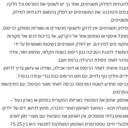
להנחיות לסילוק תשטיפים, אחר כך יש לשטוף את המרסס וכל חלקיו
במים ודטרגנט. את התשטיפים יש לסלק בהתאם להנחיות לסילוק
תשטיפים.
סילוק תשטיפים: אין לרוקן ולשטוף מכשירים או שאריות ממתקן הריסוס,
ממכל איסוף או ממחסן אחר אל הקרקע, אל בריכות דגים ואל מקורות
ומקווי מים למיניהם. יש לסלק תשטיפים בשיטות מאושרות על ידי
המשרד להגנת הסביבה כגון ריסוס בשטח חקלאי, שימוש חוזר, אידוי
ופינוי לאתר פסולת הרעילה ברמת חובב.
הגנה אישית: לאחר הריסוס או לפני אכילה, שתייה או עישון צריך לרחוץ
ידיים וחלקי גוף גלויים, עם תום הריסוס כבס בגדי עבודה בנפרד.
כניסה מחדש לשטח המרוסס: כניסה לאחר מועד הטיפול, עם התייבשות
התרסיס.
אחסון: אחסן את התכשיר באריזתו המקורית במחסן או בארון נעול –
מוצלח ויבש – המיועד לאחסון חומרי הדברה, מחוץ להישג ידם של ילדים
ואנשים בלתי מוסמכים. אין לאחסן את התכשיר עם מוצרי מזון לאדם
ולבעלי חיים. טמפרטורת האחסון המומלצת לתכשיר היא בין 15-25