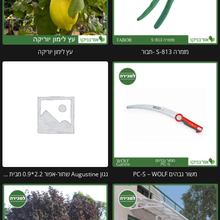
מזמרה S-813 -תבור
עץ לימון יוריקה
משור גבהים PC-S – WOLF
גגון Augustine שחור-אפור 2.2*0.9 מבית פלרם – Canopia