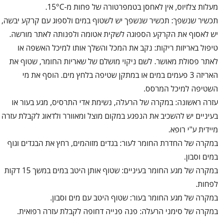
מעלות צלזיוס, אין לאחסן בטמפרטורה של פחות מ-15°C.
תכשיר שנשפך: תכשיר שנשפך יש לשטוף במים ולספוג עם קרקע יבשה,
יש לאסוף את הקרקע הספוגה לשקית אטומה ולפנותה לאתר מורשה.
טיפול באריזות ריקות: נקב את המכל והשלך אותו למיכל האשפה או
לאתר פסולת מאושר. לשם ניקוי מושלם של שאריות החומר, שטוף את
האריזה 3 פעמים במים או במתקן שטיפה בלחץ מים. הוסף את מי
השטיפה למיכל המרסס.
עזרה ראשונה: במקרה של הרעלה, נשימת אדי התרסיס, מגע בעור או
בעיניים יש להשכיב את הנפגע במקום מוצל ומאוורר ולדאוג לקבלת עזרה
מיידית ע"י רופא.
במקרה של החדרת החומר לעור: בגדים מזוהמים, רחץ את הבגדים וגוף
במים וסבון.
במקרה של מגע החומר בעיניים: שטוף אותן היטב במים במשך 15 דקות
לפחות.
במקרה של מגע החומר בעור: שטוף היטב עם מים וסבון.
במקרה של סימני הרעלה: פנה פנייה דחופה לקבלת עזרה רפואית.