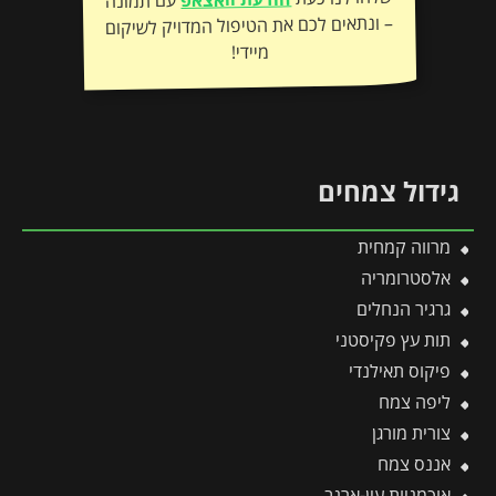
עם תמונה
– ונתאים לכם את הטיפול המדויק לשיקום
מיידי!
גידול צמחים
מרווה קמחית
אלסטרומריה
גרגיר הנחלים
תות עץ פקיסטני
פיקוס תאילנדי
ליפה צמח
צורית מורגן
אננס צמח
אוכמניות עין-ארנב