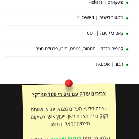
פיסקארס | Fiskars
פלאוור דשנים | FLOWER
קאט כלי גינה | CUT
קנופיה פלרם | חממות, גגונים, גזיבו, פרגולה חניה
תבור | TABOR
צריכים עזרה עם נים בי 100 סמ"ק?
הצמח חלש? העלים מצהיבים, או שאתם
זקוקים להתאמת דשן וייעוץ אישי לשיקום
הצמיחה? אל תנחשו!
שלחו לנו כעת
הודעת וואצאפ