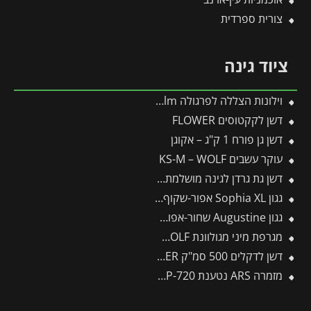
צורית ספרדית
ציוד גינה
וילונות הצללה לפרגולה 3.4X6.6 Stockholm מבית פלרם – Canopia
דשן לקקטוסים FLOWER
דשן גן פורח 1 ק"ג – אקוגן
עוקר עשבים KS-M – WOLF
דשן גת גרדן לגינה מושלמת גתית פלוס 20-20-20 3.5 ק"ג
גגון Sophia XL אפור-שקוף 1.4X2.9 עיצוב מודרני מבית פלרם – Canopia
גגון Augustine שחור-אפור 3.3*0.9 מבית פלרם – Canopia
מגרפת מיני מגולוונת LJ-Z – WOLF
דשן לדקלים 500 סמ"ק FLOWER
מזמרה ARS נטענת V14.4 EP-720 -תבור