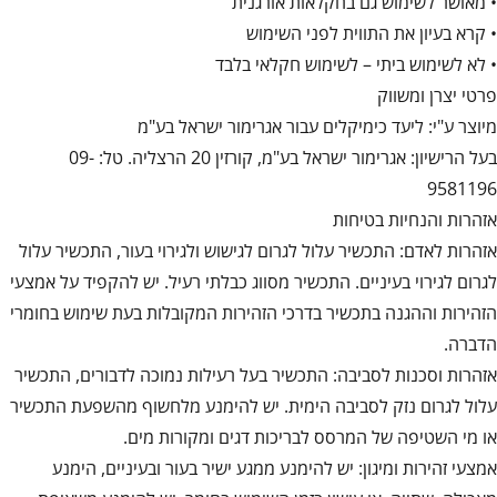
• מאושר לשימוש גם בחקלאות אורגנית
• קרא בעיון את התווית לפני השימוש
• לא לשימוש ביתי – לשימוש חקלאי בלבד
פרטי יצרן ומשווק
מיוצר ע"י: ליעד כימיקלים עבור אגרימור ישראל בע"מ
בעל הרישיון: אגרימור ישראל בע"מ, קורזין 20 הרצליה. טל: 09-
9581196
אזהרות והנחיות בטיחות
אזהרות לאדם: התכשיר עלול לגרום לגישוש ולגירוי בעור, התכשיר עלול
לגרום לגירוי בעיניים. התכשיר מסווג כבלתי רעיל. יש להקפיד על אמצעי
הזהירות וההגנה בתכשיר בדרכי הזהירות המקובלות בעת שימוש בחומרי
הדברה.
אזהרות וסכנות לסביבה: התכשיר בעל רעילות נמוכה לדבורים, התכשיר
עלול לגרום נזק לסביבה הימית. יש להימנע מלחשוף מהשפעת התכשיר
או מי השטיפה של המרסס לבריכות דגים ומקורות מים.
אמצעי זהירות ומיגון: יש להימנע ממגע ישיר בעור ובעיניים, הימנע