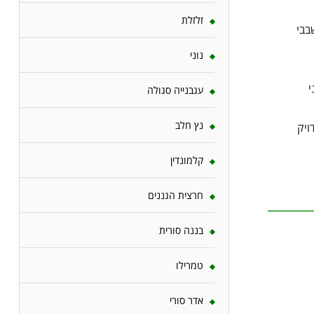
זלזלת
בבי
נוני
י
עגבנייה סגולה
נץ חלב
ויק
קלמונדין
חרצית הגננים
בננה סורית
טמרילו
אדר סורי