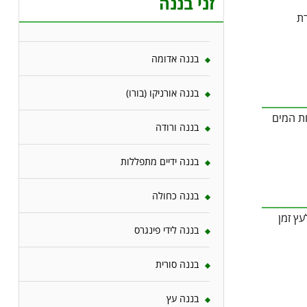
זני בננה
רת
בננה אדומה
בננה אורניקו (בורו)
ת המים
בננה ורודה
בננה ידיים מתפללות
בננה כחולה
עץ זמן
בננה לידי פינגרס
בננה סורית
בננה עץ