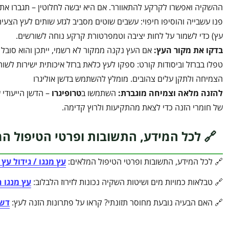
ההשקיה ואפשרו לקרקע להתאוורר. אם היא יבשה לחלוטין – תגברו א
פנו עשבייה והוסיפו חיפוי: עשבים שוטים מסביב לגזע שותים לעץ הצעי
עץ) כדי לשמור על לחות יציבה וטמפרטורת קרקע נוחה לשורשים.
בדקו את מקור העץ
:
אם העץ נקנה ממקור לא רשמי, ייתכן והוא סובל 
טפלו בברזל וביסודות קורט: ספקו לעץ כלאת ברזל איכותית ישירות לשורשי
הצמיחה ולתקן עלים צהובים. מומלץ להשתמש בדשן אוליגרו
להזנה מלאה וצמיחה מוגברת
:
השתמשו ב
טרופיגרו
– הדשן הייעודי 
של חומרי הזנה כדי לצאת מהתקיעות ולרוץ קדימה.
🔗 לכל המידע, התשובות ופרטי הטיפול ה
🔗 לכל המידע, התשובות ופרטי הטיפול המלאים:
עץ
מנגו
/
גידול
עץ
🔗 טבלאות כמויות מים ושיטות השקיה נכונות לזירוז הלבלוב:
עץ מנגו 
🔗 האם הבעיה נובעת מחוסר תזונתי? קראו על פתרונות הזנה לעץ:
דשן