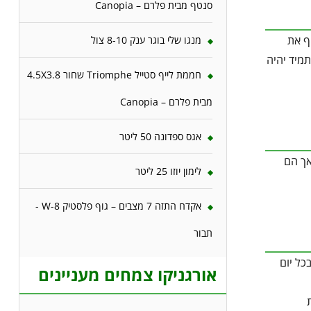
סנטף מבית פלרם – Canopia
ף את
מנגו שלי בוגר ענק 8-10 צול
מיד יהיה
חממת לייף סטייל Triomphe שחור 4.5X3.8
מבית פלרם – Canopia
אגס ספדונה 50 ליטר
אך הם
לימון יוזו 25 ליטר
אקדח התזה 7 מצבים – גוף פלסטיק W-8 -
תבור
כל יום
אורגניקו צמחים מעניינים