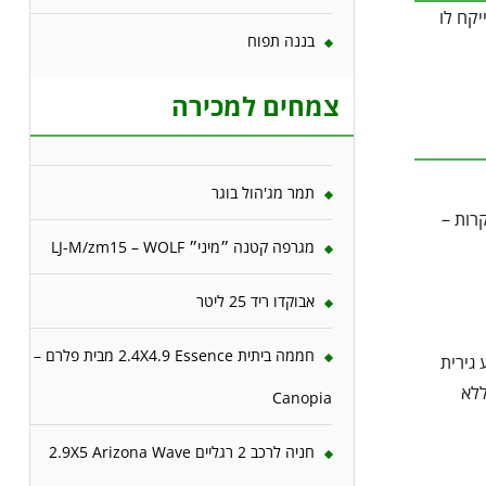
יקח לו
בננה תפוח
צמחים למכירה
תמר מג'הול בוגר
רות –
מגרפה קטנה ״מיני״ LJ-M/zm15 – WOLF
אבוקדו ריד 25 ליטר
חממה ביתית 2.4X4.9 Essence מבית פלרם –
גירית
ללא
Canopia
חניה לרכב 2 רגליים 2.9X5 Arizona Wave