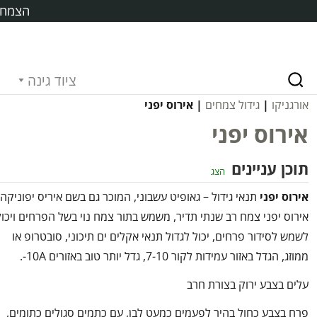
הצמח ח
ציוד גינה
אורגניקו
|
גידול צמחים
| אירוס יפני
אירוס יפני
תוכן עניינים
הצג
אירוס יפני
תנאי גידול – גאופיט עשבוני, המוכר גם בשם איריס יפוניקה,
אירוס יפני צמח רב שנתי תדיר, משמש בתור צמח נוי בשל הפרחים ויכול
לשמש לסידור פרחים, יכול לגדול תנאי אקלים ים תיכוני, סובטרופ או
ממוזג, הגדל באזור עמידות לקור 7-10, גדל יותר טוב באזורים 10A-.
עלים בצבע ירוק בצורת חרב
פרח בצבע כחול בהיר לפעמים כמעט לבן, עם כתמים סגולים כתומים,