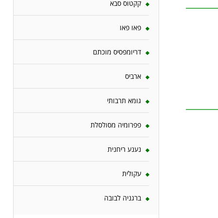
קקטוס סבא
פאו פאו
דריומפסיס מוכתם
ארביס
גומא תרבותי
פפרומיה מסולסלת
נענע ריחנית
עקולית
ברגניה לבובה