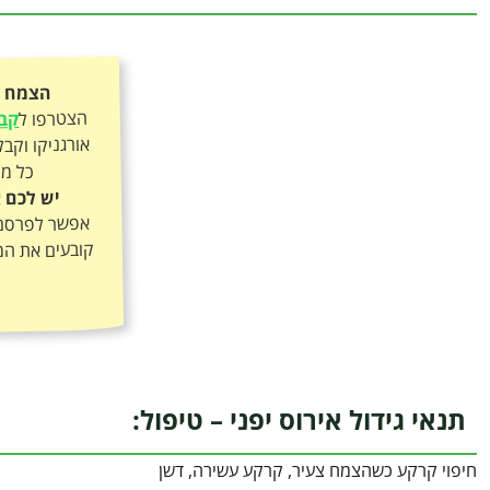
הצמח כ
הצטרפו ל
קבו
כל מה
יש לכם א
אפשר לפרסם א
קובעים את המ
תנאי גידול אירוס יפני – טיפול:
חיפוי קרקע כשהצמח צעיר, קרקע עשירה, דשן