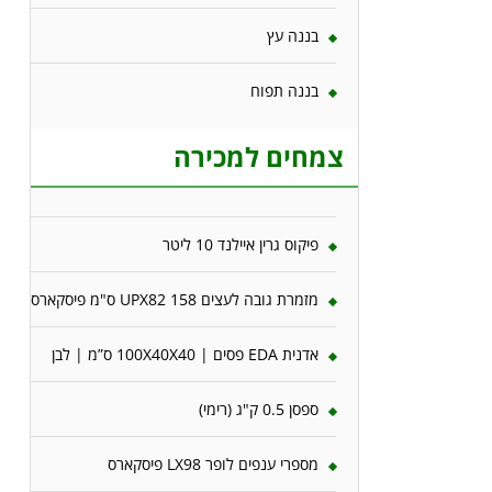
בננה עץ
בננה תפוח
צמחים למכירה
פיקוס גרין איילנד 10 ליטר
מזמרת גובה לעצים 158 UPX82 ס"מ פיסקארס
אדנית EDA פסים | 100X40X40 ס”מ | לבן
ספסן 0.5 ק"ג (רימי)
מספרי ענפים לופר LX98 פיסקארס