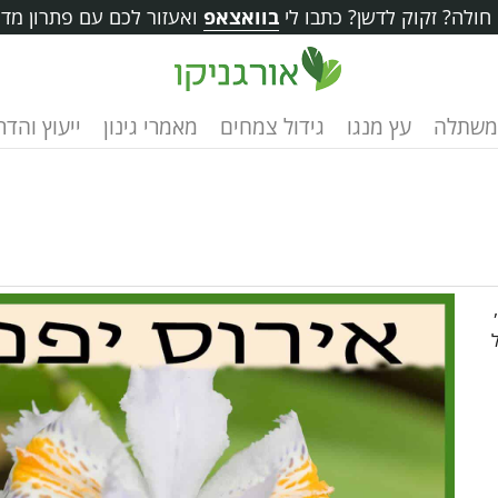
ולה? זקוק לדשן? כתבו לי
בוואצאפ
ואעזור לכם עם פתרון מדו
משתלה
עץ מנגו
גידול צמחים
מאמרי גינון
ייעוץ והד