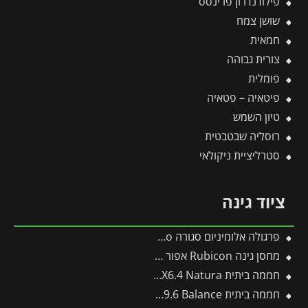
פילודנדרון פרינסס
שושן צמח
חמאית
צורית גבוהה
פומלית
פיטאיה – פטאיה
טיון השמש
רוסליה שבטבטית
סטרליציית ניקולאי
ציוד גינה
פרגולה אלומיניום סגורה SanRemo לבנה 3X5.6 קירוי לבן מבית Canopia
מחסן גינה Rubicon אפור כהה 1.9X3 מבית פלרם – קנופיה
חממה ביתית 2.4X6.4 Natura מעץ ארז מבית פלרם – Canopia
חממה ביתית 3X9.6 Balance מבית פלרם – Canopia