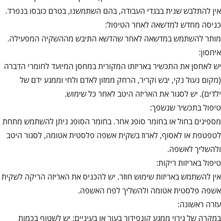
אין להתלבש שנית בבגדי העבודה, בהם השתמשנו, בטרם כובסו בנפרד.
כניסה מחדש למדשאה לאחר הטיפול:
מותר להשתמש במדשאה לאחר שהדשא התיבש מההשקיה המפעילה.
איחסון:
יש לאחסן את התכשיר באריזתו המקורית במחסן המיועד לחומרי הדברה
(מקום נעול נקי, יבש וקריר, הרחק ממזון לאדם ולחי וממגע ידם של
ילדים). יש לסגור את האריזה היטב לאחר כל שימוש.
טיפול בתכשיר שנשפך:
מספיגים בחול או בחומר סופג אחר. בחומר הסופג ניתן להשתמש מתחת
לטפטפת או לאסוף, לארוז בשקית אשפה פלסטית אטומה, לסגור היטב
ולהשליך לאשפה.
טיפול באריזות ריקות:
אין להשתמש באריזות שימוש חוזר. יש להכניס את האריזה הריקה לשקית
אשפה פלסטית אטומה ולהשליך לפח האשפה.
עזרה ראשונה:
במקרה של גירוי ממגע קונפידור בעור או בעיניים: יש לשטוף בכמות