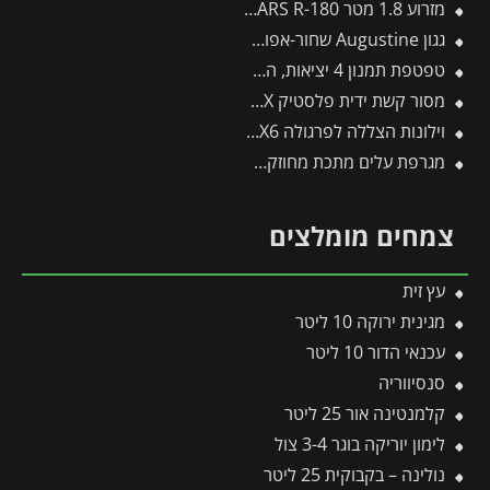
מזרוע 1.8 מטר ARS R-180 -תבור
גגון Augustine שחור-אפור 2.2*0.9 מבית פלרם – Canopia
טפטפת תמנון 4 יציאות, השקייה מווסתת + טפטפת 8 ליטר לשעה
מסור קשת ידית פלסטיק CT32EX -תבור
וילונות הצללה לפרגולה 3X6 מבית פלרם – Canopia
מגרפת עלים מתכת מחוזקת לכלים מתחלפים פיסקארס
צמחים מומלצים
עץ זית
מגינית ירוקה 10 ליטר
עכנאי הדור 10 ליטר
סנסיווריה
קלמנטינה אור 25 ליטר
לימון יוריקה בוגר 3-4 צול
נולינה – בקבוקית 25 ליטר