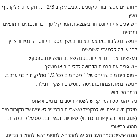
• חופרים מספר בורות קטנים מסביב לעץ ב-2/3 המרחק מהגזע לקו נוף
העץ.
• שופכים את הקונפידור באמצעות המזרק לתוך הבורות במינון המתאים
ומכסים.
• משקים כל בור באמצעות צינור במשך מספר דקות. הקונפידור צריך
להגיע ולהיקלט ע"י השורשים.
בעציצים, צמחי נוי וירקות בגינה שאינם מושקים בטפטוף:
• שופכים את הכמות הדרושה לדלי מים או משפך.
• מוסיפים מים עד יחס של 1 ליטר מים לכל 1/2 סמ"ק, תוך כדי ערבוב.
• משקים את הצמח בתמיסה ומוסיפים השקיה רגילה.
בגמר השימוש:
ניקוי המרסס והמזרק: יש לשטוף היטב בזרם מים ולאחסן.
סילוק תשטיפים: יש להקפיד ששאריות התכשיר לא יגיעו אל מקורות מים
(אגם, נחל, מעיין או בריכת נוי). שאריות תכשיר במרסס עלולות להוות
מפגע בריאותי.
הגנה אישית בגמר העבודה: יש להתרחץ, לחפוף ראש ולהחליף בגדים.