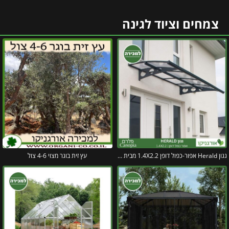
צמחים וציוד לגינה
גגון Herald אפור-כפול דופן 1.4X2.2 מבית פלרם – Canopia
עץ זית בוגר מצוי 4-6 צול