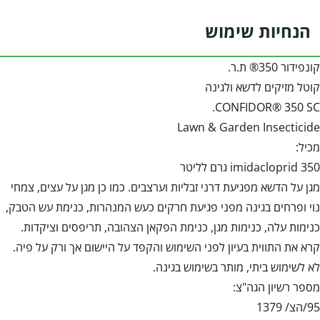
הנחיות שימוש
קונפידור 350® ת.ר.
קוטל מזיקים לדשא ולגינה
CONFIDOR® 350 SC.
Lawn & Garden Insecticide
מכיל:
imidacloprid 350 גרם לליטר
מגן על הדשא מפגיעת דרני זבליות וערצבים. כמו כן מגן על עצים, צמחי
נוי ופרחים בגינה מפני פגיעת חרקים כעש המנהרות, כנימת עש הטבק,
כנימות עלה, כנימות מגן, כנימת הפקאן הצהובה, תריפסים וציקדות.
קרא את התווית בעיון לפני השימוש והקפד על היישום אך ורק על פיה.
לא לשימוש ביתי, מותר בשימוש בגינה.
מספר רשיון הגה"צ:
95/הצ/ 1379