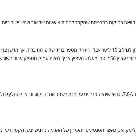
סת שמקבל לפחות 8 שעות של אור שמש ישיר ביום.
בחרו עציץ גדול עם ניקוז טוב. גודל העציץ יהיה תלוי בגודל עץ הרצוי. ניתן לגדל ב 10 ליטר אבל יהיו רק מספר בודד של פירות בודד, אך 
מדויק וגם כמות המים – עדיף לגדל בעציץ בגודל של 25 ליטר לפחות וכדאי בעציץ 50 ליטר ומעלה. העציץ צריך להיות עמוק מספיק עב
תערובת שתילה מנוקזת היטב, מעט חומצית עד ניטרלית עם pH בין 6.0 ל-7.0. כדאי שיהיה פרלייט על מנת לשפר את הניקוז. וכדאי להחליף ח
ימקוואט כאשר הסנטימטר העליון של האדמה מרגיש יבש. הקפידו על ניק