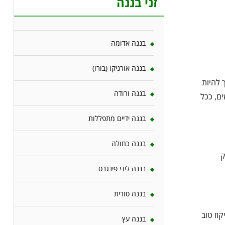
זני בננה
בננה אדומה
בננה אורניקו (בורו)
הדשן צריך להיות
בננה ורודה
ור השורשים, ככל
בננה ידיים מתפללות
בננה כחולה
לק
בננה לידי פינגרס
בננה סורית
וז טוב
בננה עץ