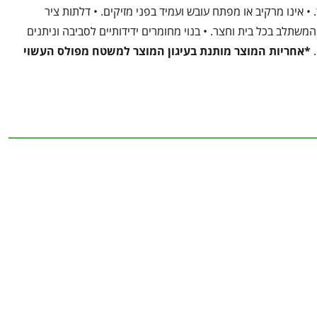
ת בפני רוח: עד 115 קמ"ש | עמידות בעומס שלג: עד 80 ק"ג/מ"ר. • אינו מרקיב או מפתח עובש ועמיד בפני מזיקים. • דלתות ציר
משתלב בכל בית וחצר. • בנוי מחומרים ידידותיים לסביבה וניתנים
*אחריות המוצר מותנת בעיגון המוצר למשטח מפולס העשוי