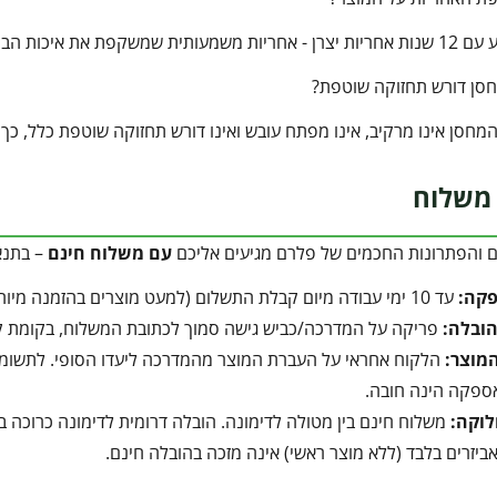
 את איכות הבנייה יוצאת הדופן.
סן דורש תחזוקה שוטפת?
מחסן אינו מרקיב, אינו מפתח עובש ואינו דורש תחזוקה שוטפת כלל, כך 
משלוח
ם והפתרונות החכמים של פלרם מגיעים אליכם
עם משלוח חינם
– בתנא
פקה:
עד 10 ימי עבודה מיום קבלת התשלום (למעט מוצרים בהזמנה מיוחדת).
הובלה:
פריקה על המדרכה/כביש גישה סמוך לכתובת המשלוח, בקומת קרק
מוצר:
הלקוח אחראי על העברת המוצר מהמדרכה ליעדו הסופי. לתשומת ל
ספקה הינה חובה.
לוקה:
משלוח חינם בין מטולה לדימונה. הובלה דרומית לדימונה כרוכה בתוספת של 350 ₪ המשולמים ישירו
ביזרים בלבד (ללא מוצר ראשי) אינה מזכה בהובלה חינם.