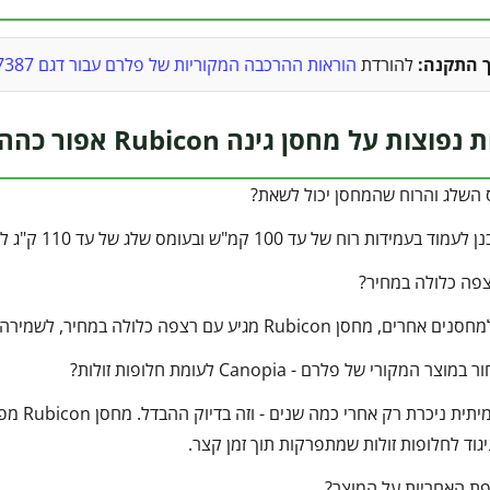
ך התקנה:
להורדת
הוראות ההרכבה המקוריות של פלרם עבור דגם 707387 (קובץ PDF) לחצו כאן
 על מחסן גינה Rubicon אפור כהה 2.4×3.7 מבית פלרם קנופיה
 השלג והרוח שהמחסן יכול לשאת?
רוח של עד 100 קמ"ש ובעומס שלג של עד 110 ק"ג למ"ר, ועמיד גם בפני שמש וברד.
פה כלולה במחיר?
Rubicon מגיע עם רצפה כלולה במחיר, לשמירה מיטבית על התכולה שבפנים.
 המקורי של פלרם - Canopia לעומת חלופות זולות?
כי איכו
יגוד לחלופות זולות שמתפרקות תוך זמן קצר.
פת האחריות על המוצר?