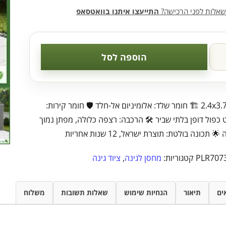
שאלות לפני הרכישה?
התייעצו איתנו בוואטסאפ
הוספה לסל
📏 מידות: 2.4x3.7 🏗️ חומר שלד: אלומיניום אל-חלד 🛡️ חומר קירות:
 כפול דופן בלתי שביר 🛠️ הרכבה: רצפה כלולה, מפתן נמוך
 תכונה בולטת: תוצרת ישראל, 12 שנות אחריות
PLR707
קטגוריות:
מחסן לגינה
,
ציוד גינה
ים
תיאור
הנחיות שימוש
שאלות תשובות
משלוח