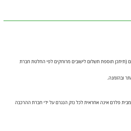
לום (תיתכן תוספת תשלום לישובים מרוחקים לפי החלטת חברת
תר ובהזמנה.
תקשרות הינה בצורה ישירה מול חברות ההרכבה ובכפוף לתנאיה. Canopia מבית פלרם אינה אחראית לכל נזק הנגרם על ידי חברת ההרכבה