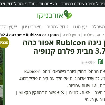
ים למחיר משתלם במיוחד – מצאתם זול יותר? נשמח לבדוק ולה
משתלה
עץ מנגו
גידול צמחים
מאמרי גינון
ייעוץ והד
קנופיה פלרם
|
מחסן לגינה
| מחסן גינה Rubicon אפור כהה 2.4×3.7 מבית פלרם קנופיה
מחסן גינה Rubicon אפור כהה
מבצע!
6399 ₪
מחפשים את המחסן החזק ביותר בישראל? מחסן Rubicon
2.×3.7 משלב שלד אלומיניום אל-חלד עם קירות פוליקרבונט
ות אחריות.
 חינם
|
💳 תשלומים
|
🛠️ אפשרות למתקין מקצועי
|
 יבואן רשמי