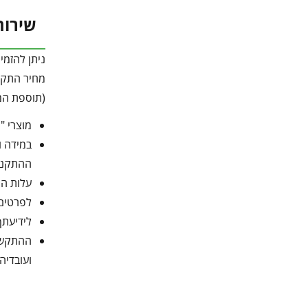
שירות
ניתן להזמי
מחיר התקנה: 1500 ש"ח – ע"י מתק
(תוספת המש
מוצרי "Canopia מבית פלרם" מותאמים להרכבה עצמית.
במידה ו
ההתקנו
עלות הה
לפרטים נו
לידיעתך
ועובדיה