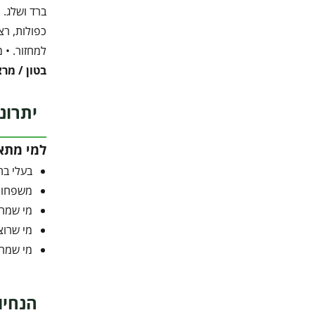
כפולות, רצ
למחזור. • מחסנ
בטון / מר
יתרונ
למי מתא
בעלי בת
משפחות 
מי שמח
מי שרוצ
מי שמחפש מו
הנחיו