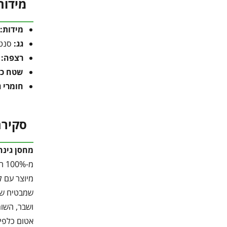
מידות
מידות:
7
גג:
סנטף
רצפה:
כ
שטח כו
חומרי ג
סקירת
מחסן גינה Rubicon מבית פלרם-pia
מ-
מיוצר עם ל
שמבטיח שני
אטום כלפי 