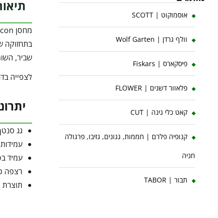
תיאור
אוסמוקוט | SCOTT
וולף גרדן | Wolf Garten
שביר, השומ
פיסקארס | Fiskars
לצפייה בדג
פלאוור דשנים | FLOWER
יתרונ
קאט כלי גינה | CUT
גג סנטף
קנופיה פלרם | חממות, גגונים, גזיבו, פרגולה
עמידות מלאה
חניה
עמיד בפ
רצפה כל
תבור | TABOR
תוצרת ישראל: מחסני Rubicon מפותחים ו