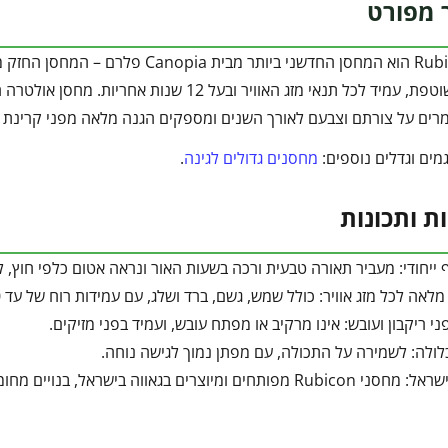
 מפורט
מחסן Rubicon הוא המחסן החדשני ביותר
בתחזוקה שוטפת, עמיד לכל תנאי מזג האוויר וב
רים על צורתם וצבעם לאורך השנים ומספקים הגנה מלאה מפני קרינת UV.
מים וגדלים נוספים:
מחסנים גדולים לגינה
.
ות ותכונות
 ייחודי: מעביר תאורה טבעית ורכה בשעות האור ונראה אטום כלפי חוץ, 
 לכל מזג אוויר: כולל שמש, גשם, ברד ושלג, עם עמידות רוח של עד 100 קמ"ש ועומס שלג של עד 110 ק"ג למ"ר.
ני ריקבון ועובש: אינו מרקיב או מפתח עובש, ועמיד בפני מזיקים.
ולה: לשמירה על התכולה, עם מפתן נמוך לגישה נוחה.
מיוצרים בגאווה בישראל, בנויים מחומרים ידידותיים לסביבה וניתנים למחזור.