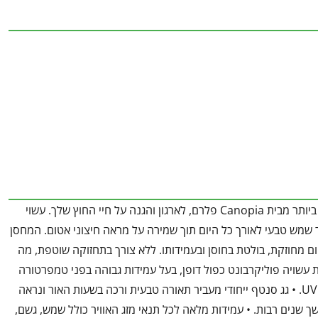
ה-RUBICON הוא המחסן החדשני ביותר מבית Canopia פלרם, לארגון והגנה על חיי החוץ שלך. עשוי
ם אור שמש טבעי לאורך כל היום תוך שמירה על מראה חיצוני אטום. המחסן
ום מחוזקת, בולטת בחוסן ובעמידותו. ללא צורך בתחזוקה שוטפת, מה
 עשויה פוליקרבונט כפול דופן, בעל עמידות גבוהה בפני טמפרטורה
ושבר, השומרים על צורתם וצבעם לאורך השנים ומספקים הגנה מלאה מפני קרינת UV. • גג סנטף ייחודי מעביר תאורה טבעית ורכה בשעות האור ונראה
 שנים רבות. • עמידות מלאה לכל תנאי מזג האוויר כולל שמש, גשם,