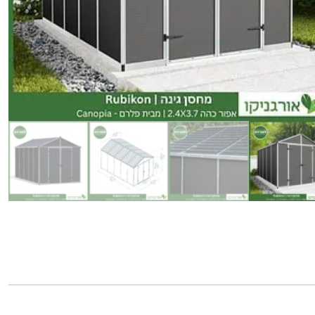
כמות
של
מחסן
גינה
Rubicon
אפור
כהה
2.4x3.7
מבית
פלרם
קנופיה