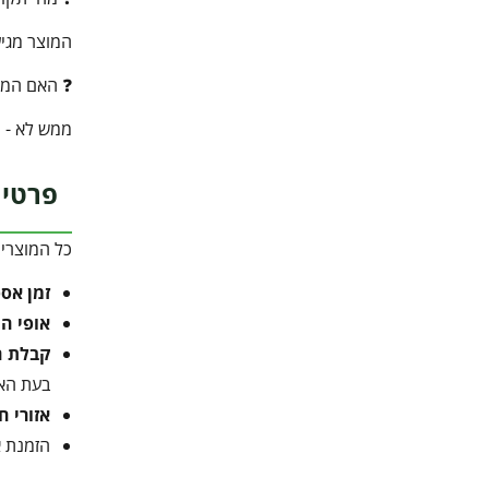
המוצר מגיע עם 12 שנות אחריות יצרן - אחריות משמעותית שמשקפת
❓ האם המח
ממש לא - ה
פרטי 
כל המוצרי
זמן אס
אופי ה
קבלת ה
בעת הא
אזורי ח
הזמנת א