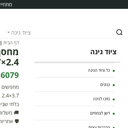
מתחייב
ציוד גינה
דף הבית
|
ציוד גינה
2.4×3.7 מבית פלרם קנופיה
כל ציוד הגינה
6079 ₪
גגונים
4
גזיבו לגינה
בלתי שבירים ו-12 שנ
🚚 משלוח
דשן לצמחים
🛡️ אחריות
הרכבות עצים