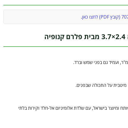
.
ת אמיתית ניכרת רק אחרי כמה שנים - וזה בדיוק ההבדל. מחסן Rubicon מפותח ומיוצר בישראל, עם שלדת אלומיניום אל-חלד וקירות בלתי