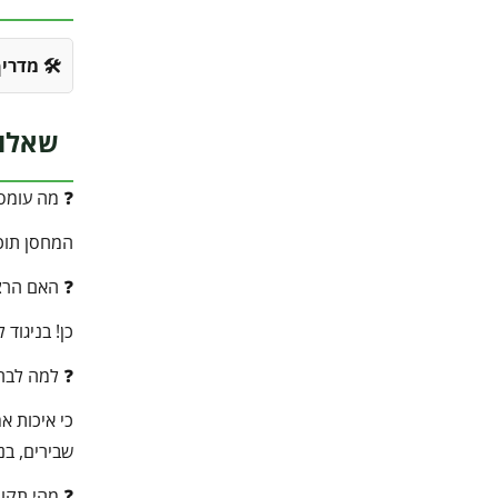
🛠️ מדרי
שאלות נפוצות
❓ מה עומס
המחסן תוכנן לעמוד בעמידות 
❓ האם הרצ
כן! בניגוד למחסנים אחרים, מחסן 
❓ למה לבחור במוצר
שבירים, בנ
❓ מהי תקו