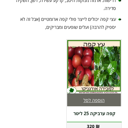
דרישות: אדמה מנוקזת היטב, קרקע עשירה, דשן, השקיה
סדירה.
עצי קפה יכולים לייצר פולי קפה ארומטיים (אבל זה לא
יספיק להרבה) ועלים שופעים ומבריקים,
הוספה לסל
קפה ערביקה 25 ליטר
320
₪