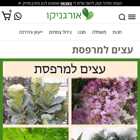
הצמח חולה? זקוק לדשן? שלחו לי
וואצאפ
ואתאים לכם פתרון מדויק 🌱
0
חנות
משתלה
מנגו
גידול צמחים
ייעוץ והדרכה
אין מוצרים בסל הקניות.
עצים למרפסת