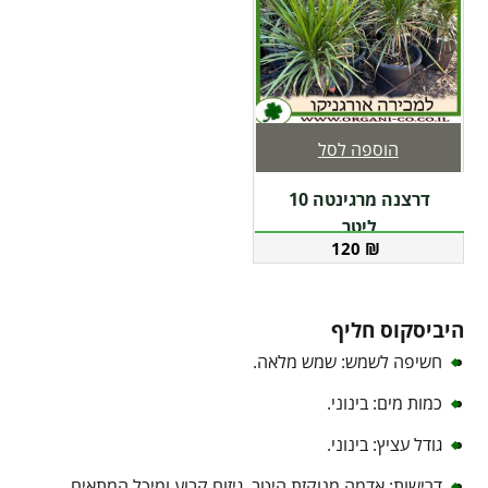
הוספה לסל
דרצנה מרגינטה 10
ליטר
120
₪
היביסקוס חליף
חשיפה לשמש: שמש מלאה.
כמות מים: בינוני.
גודל עציץ: בינוני.
דרישות: אדמה מנוקזת היטב, גיזום קבוע ומיכל המתאים