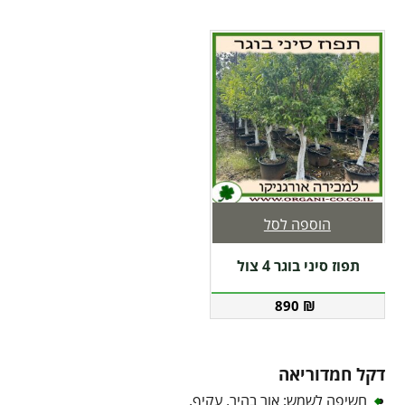
הוספה לסל
תפוז סיני בוגר 4 צול
890
₪
דקל חמדוריאה
חשיפה לשמש: אור בהיר, עקיף.