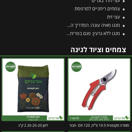
עצי הדר בוגרים
צמחים ריחניים למרפסת
עצי זית
מנגו מאיה עונה: המדריך המלא לעונות הפרי, השתילה, הגיזום והטיפול
מנגו ללא גרעין: פגם בפריחה או יתרון אקזוטי?
צמחים וציוד לגינה
מזמרה מקצועית 19.5 ס״מ, DX 120 -תבור
דשן 20-20-20 2 ק"ג