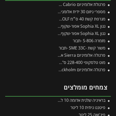
פרגולת אלומיניום Sierra Cabrio אפורה 3X6.2 נפתחת מבית פלרם – Canopia
מספרי גיזום 30 ידית אלומניום W-30 -תבור
מגרפת קשת 40 ס״מ DO-M40 – WOLF
גגון Sophia XL אפור-שקוף 1.4X8.5 עיצוב מודרני מבית פלרם – Canopia
גגון Sophia XL אפור-שקוף 1.4X1.9 עיצוב מודרני מבית פלרם – Canopia
מזמרה S-806 -תבור
משור קשת -SME 33C -תבור
פרגולה אלומיניום Sierra אפורה 3X9.2 מבית פלרם – Canopia
מוט טלסקופי 228-400 ס"מ לכלים מתחלפים פיסקארס
פרגולה אלומיניום Stockholm שקופה 3.4X5.9 עיצוב מודרני מבית Canopia
צמחים מומלצים
בראיניה שלגית אדומה 10 ליטר
פיטנגו גיתית 10 ליטר
פיג'ואה 25 ליטר