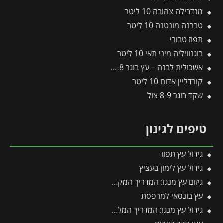
מנדבילה צהובה 10 ליטר
טברנה מונטנה 10 ליטר
תפוז טבורי
בוגנוויליה מיני תאי 10 ליטר
אשכולית לבנה – עץ בוגר 6-8 צול
קורדליין אדום 10 ליטר
שקד בוגר 8-9 צול
טיפים לגינון
גידול עץ תפוז
גידול עץ לימון בעציץ
גיזום עץ מנגו: המדריך המקצועי לעיצוב, הגברת היבול והדברת מזיקים
עץ בונסאי למרפסת
גידול עץ מנגו: המדריך המלא לתנאי גידול, שתילה וטיפול אופטימלי