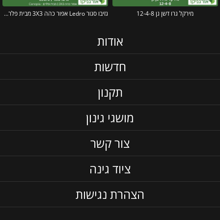
מירקל גרו דשן גן 12-4-8
גזיבו סגור Ledro אפור כהה 3X3 מבית פלרם – Canopia
אודות
חדשות
תקנון
מושגי גינון
צור קשר
ציוד גינה
הצהרת נגישות