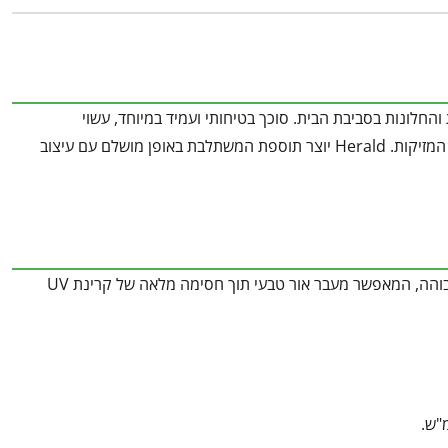
הדלתות והחלונות בסביבת הבית. סוכך בטיחותי ועמיד במיוחד, עשוי
פוליקרבונט כפול-דופן, המעניק אור נעים ומתפזר באופן אחיד תוך סינון קרני ה-UV המזיקות. Herald יוצר תוספת המשתלבת באופן מושלם עם עיצוב
הגנה מלאה ומרשימה: פאנל פוליקרבונט כפול-דופן בעובי 6 מ"מ בעל שקיפות גבוהה, המאפשר מעבר אור טבעי תוך חסימה מלאה של קרינת UV