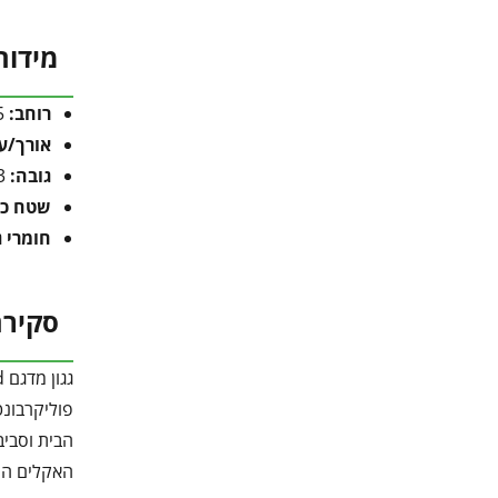
מידות
רוחב:
223.5 ס"מ
אורך/ע
גובה:
33 ס"מ
שטח כו
חומרי ג
סקירת
הבית וסביב
האקלים הי