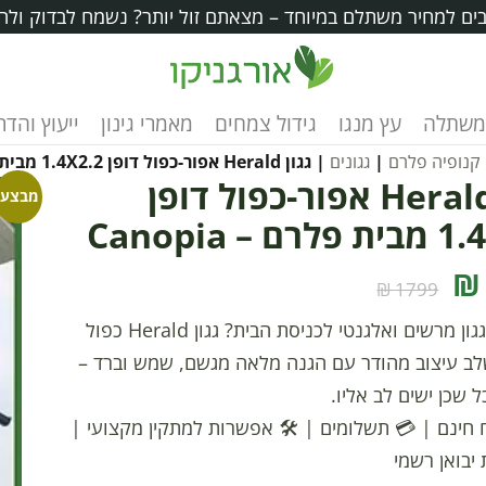
ים למחיר משתלם במיוחד – מצאתם זול יותר? נשמח לבדוק ולה
משתלה
עץ מנגו
גידול צמחים
מאמרי גינון
ייעוץ והד
קנופיה פלרם
|
גגונים
| גגון Herald אפור-כפול דופן 1.4X2.2 מבית פלרם – Canopia
גגון Herald אפור-כפול דופן
מבצע!
 – Canopia
1799 ₪
מחפשים גגון מרשים ואלגנטי לכניסת הבית? גגון Herald כפול
לב עיצוב מהודר עם הגנה מלאה מגשם, שמש וברד –
 שכן ישים לב אליו.
 חינם
|
💳 תשלומים
|
🛠️ אפשרות למתקין מקצועי
|
 יבואן רשמי