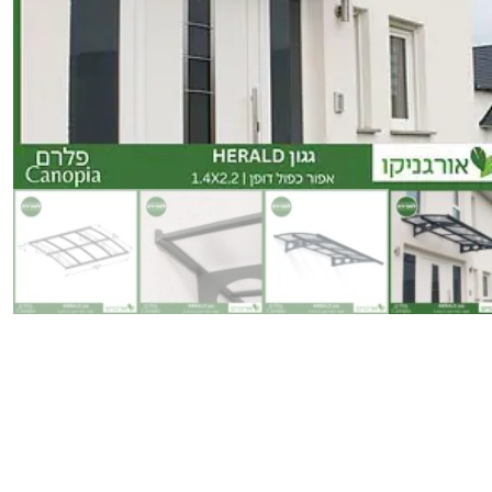
כמות
של
גגון
Herald
אפור-כפול
דופן
1.4X2.2
מבית
פלרם
-
Canopia