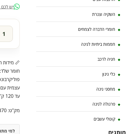
יש לכם 
השקיה וצנרת
חומרי הדברה לצמחים
חממות ביתיות לגינה
חניה לרכב
חומר שלד: 
כלי גינון
עצמית עם ק
מחסני גינה
עד 120 ק"ג למ"ר ורוח של עד 120 קמ"ש
פרגולה לגינה
מק"ט:
370
קוטלי עשבים
למי מתא
מותגים