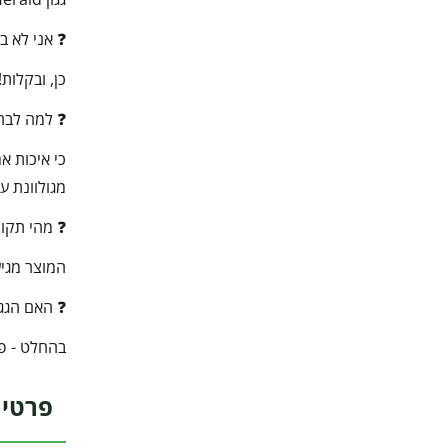
❓ אני לא ב
כן, ובקלות
❓ למה לבחור במוצר
מגולוונת עמ
❓ מהי תקו
המוצר מגיע עם 3 שנות אחריות מלאה מטעם היצרן, כך שתוכלו לרכוש בביטחו
❓ האם הגגו
בהחלט - פא
פרטי 