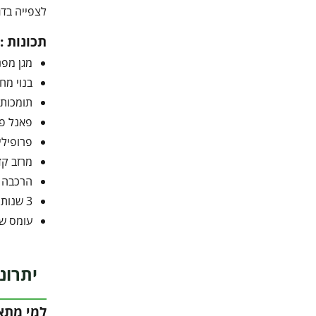
לצפייה בדג
תכונות :
מגן מפנ
בנוי מחו
תומכות 
פאנל פוליקרבונט כפול דופ
פרופילי 
מרזב קד
הרכבה ק
3 שנות אחריות.
עומס שלג: עד 120 ק"ג/מ"ר |
יתרונ
למי מתא