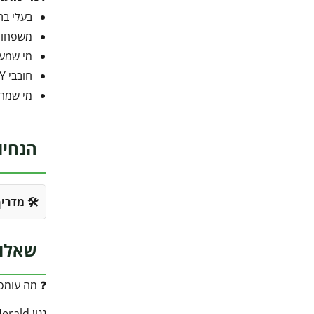
בעלי בת
משפחות
מי שמער
חובבי DIY שרוצים קיט מלא שלא דורש רכישות נוספות
מי שמחפ
הנחיו
🛠️ מדרי
שאלות נפוצות על ג
❓ מה עומס 
גגון Herald תוכנן לעמוד בעומס שלג של עד 120 ק"ג למ"ר ובעמידות רוח של עד 120 קמ"ש - עמידות יוצאת דופן שמתאימה גם לחורפים הסוערים ביותר.