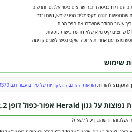
ים עם דלת כניסה רחבה שרוצים כיסוי אלגנטי ומרשים
 שמחפשות הגנה מקסימלית מפני שמש, גשם וברד
יך עיצוב מהודר שמשדרג את חזית הבית
ש מוצר עם אחריות ארוכה ושקט נפשי לשנים קדימה
ת שימוש
ך התקנה:
להורדת
הוראות ההרכבה המקוריות של פלרם עבור דגם 703370 (קובץ PDF) לחצו כאן
גון Herald אפור-כפול דופן 1.4X2.2 מבית פלרם – Canopia
השלג והרוח שהגגון יכול לשאת?