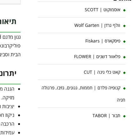
אוסמוקוט | SCOTT
תיאור
וולף גרדן | Wolf Garten
פיסקארס | Fiskars
הבית וסביב
פלאוור דשנים | FLOWER
יתרונ
קאט כלי גינה | CUT
קנופיה פלרם | חממות, גגונים, גזיבו, פרגולה
מזיקה.
חניה
יציבות 
ניקוז ח
תבור | TABOR
הרכבה ק
עמידות יוצאת דו