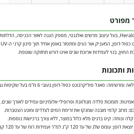
 מפורט
גגון מדגם Herald, בעל עיצוב מרשים ואלגנטי, מספק הגנה לאזור הכניסה, 
ת החוץ, בנוי לעמידות ארוכת שנים ואינו דורש תחזוקה שוטפת.
ות ותכונות
ואמינות: תומכות פלדה מגולוונת ופרופילי אלומיניום עמידים לאורך שנים.
כם: מרזב קדמי מובנה שמנקז את זרימת המים לצדדים ומונע הצטברות.
לה ונוחה: קיט ברגים מלא כלול במוצר, ללא צורך ברכישות נוספות.
פן: עומס שלג של עד 120 ק"ג למ"ר ועמידות רוח של עד 120 קמ"ש.