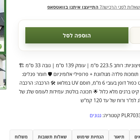
שאלות לפני הרכישה?
התייעצו איתנו בוואטסאפ
הוספה לסל
📏 מידות חיצוניות: רוחב 223.5 ס"מ | עומק 139 ס"מ | גובה 33 ס"מ 🏗️
תומכות פלדה מגולוונת + פרופילי אלומיניום 🛡️ חומר פנלים:
פוליקרבונט כפול דופן בעובי 6 מ"מ, חוסם UV במלואו 🛠️ הרכבה: הרכבה
יט ברגים מלא כלול 🌟 תכונה בולטת: עמידות לעומס שלג של
PLR703
קטגוריה:
גגונים
ים
תיאור
הנחיות שימוש
שאלות תשובות
משלוח