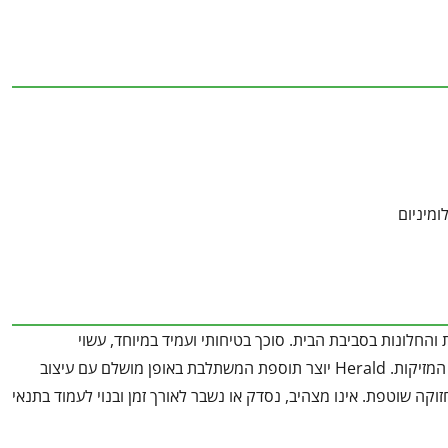
ומיניום
 הדלתות והחלונות בסביבת הבית. סוכך בטיחותי ועמיד במיוחד, עשוי
פוליקרבונט כפול-דופן, המעניק אור נעים ומתפזר באופן אחיד תוך סינון קרני ה-UV המזיקות. Herald יוצר תוספת המשתלבת באופן מושלם עם עיצוב
זוקה שוטפת. אינו מצהיב, נסדק או נשבר לאורך זמן ובנוי לעמוד בתנאי