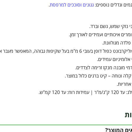
מים וגדלים נוספים:
גגונים וסוככים למרפסת
.
י נזקי שמש, גשם וברד.
מרים איכותיים ועמידים לאורך זמן.
פלדה מגולוונת.
ן בעובי 6 מ"מ בעל שקיפות גבוהה, המאפשר מעבר אור טבעי תוך חסימה מלאה של קרינת UV מזיקה.
אלומיניום עמידים.
מי מובנה מנקז זרימה לצדדים.
לה ונוחה – קיט ברגים כלול במוצר.
 עמידות רוח: עד 120 קמ"ש.
ות
ים המוצר?