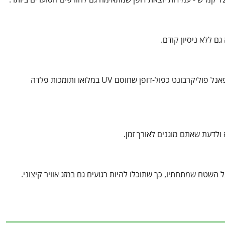
ם ללא ניסיון קודם.
כי איכות אמיתית ניכרת רק אחרי כמה שנים - וזה בדיוק ההבדל. גגון Herald בנוי מפאנל פוליקרבונט כפול-דופן שחוסם UV במלואו ותומכות פלדה
 השטח שמתחתיו, כך שתוכלו להיות רגועים גם במזג אוויר קיצוני.