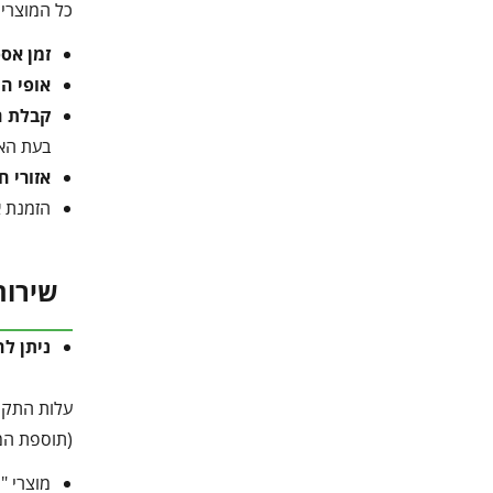
כל המוצרי
זמן אס
אופי ה
קבלת ה
בעת הא
אזורי ח
הזמנת א
שירות
ניתן ל
עלות התקנה 650 ש"ח – ע"י מתקי
(תוספת המ
מוצרי "Canopia מבית פלרם" מותאמים להרכבה עצמית.