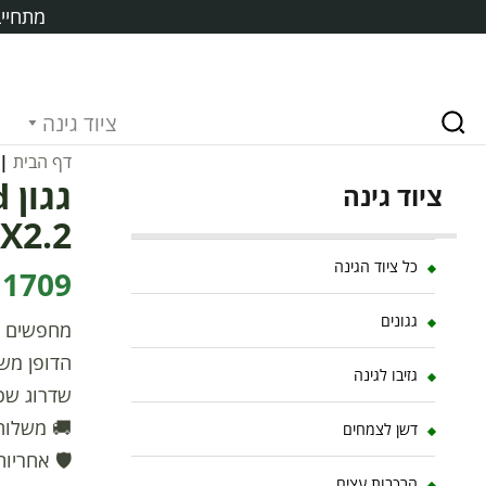
מתחייב
ציוד גינה
דף הבית
|
ציוד גינה
1.4X2.2 מבית פלרם
כל ציוד הגינה
1709 ₪
גגונים
הדופן מש
גזיבו לגינה
שדרוג שכל
🚚 משלוח
דשן לצמחים
🛡️ אחריות
הרכבות עצים