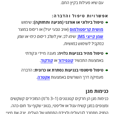
עם שיא פעילות בקיץ החם.
אפשרויות טיפול והדברה:
טיפול ביולוגי או אורגני (מניעה ותחזוקה)
:
שימוש
מושית קריפטולמוס
(אויב טבעי יעיל) או ריסוס במוצר
שמן קייצי JMS
שימו לב: אין לשלב ריסוס כימי או שמן
במקביל לשימוש במושיות
.
טיפול מהיר בנגיעות גלויה
:
מענה מיידי ונקודתי
באמצעות התכשיר
קונפידור
או
קודקוד
.
טיפול סיסטמי בנגיעות נסתרת או כרונית
:
הדברה
מעמיקה דרך השורשים באמצעות
אקטרה
.
כנימות מגן
כנימות מגן הן חרקים קטנטנים (1–3 מ"מ) המזכירים קשקשים
ומצופים במגן קשיח עגול או אליפטי, בגווני שקוף עד חום-כהה.
המזיק מתחבר לגבעולים ולצידם התחתון של העלים, יונק את מיצי