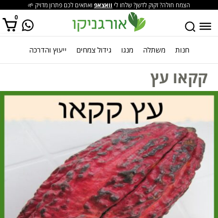
הצמח חולה? זקוק לדשן? שלחו לי
וואצאפ
ואתאים לכם פתרון מדויק 🌱
0
חנות
משתלה
מנגו
גידול צמחים
ייעוץ והדרכה
אין מוצרים בסל הקניות.
קקאו עץ