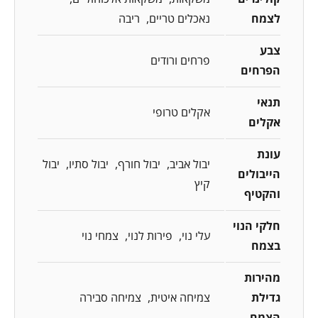
לצמח
נאכלים טריים
ריבה
צבע
פרחים ורודים
הפרחים
תנאי
אקלים טרופי
אקלים
עונת
יבול אביב
יבול חורף
יבול סתיו
יבול
הייבולים
קיץ
והקטיף
חלקי הנוי
עלי נוי
פירות לנוי
צמחי נוי
בצמח
מהירות
גדילת
צמיחה איטית
צמיחה סבירה
הצמח