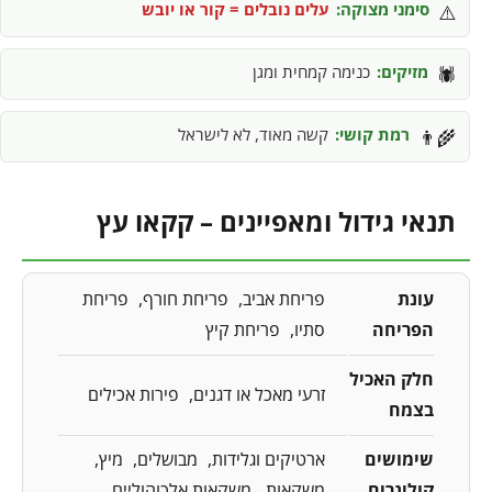
סימני מצוקה:
עלים נובלים = קור או יובש
⚠️
מזיקים:
כנימה קמחית ומגן
🕷️
רמת קושי:
קשה מאוד, לא לישראל
👨‍🌾
תנאי גידול ומאפיינים – קקאו עץ
עונת
פריחת אביב
פריחת חורף
פריחת
הפריחה
סתיו
פריחת קיץ
חלק האכיל
זרעי מאכל או דגנים
פירות אכילים
בצמח
שימושים
ארטיקים וגלידות
מבושלים
מיץ
קולינרים
משקאות
משקאות אלכוהוליים