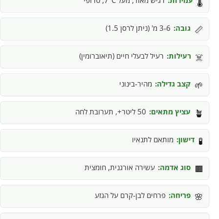
עמידות:
רגיש מאוד, מעל 7°C, טרופי
🌡️
גובה:
3-6 מ' (ניתן לרסן 1.5)
📏
רעילות:
רעיל לבעלי חיים (תיאוברומין)
☠️
קצב גדילה:
מהיר-בינוני
🌱
עציץ מתאים:
50 ליטר+, תערובת לחה
🪴
דישון:
מותאם לתנאיו
🧪
סוג אדמה:
עשירה אורגנית, חומצית
🟫
פריחה:
פרחים לבן-קרם על הגזע
🌸