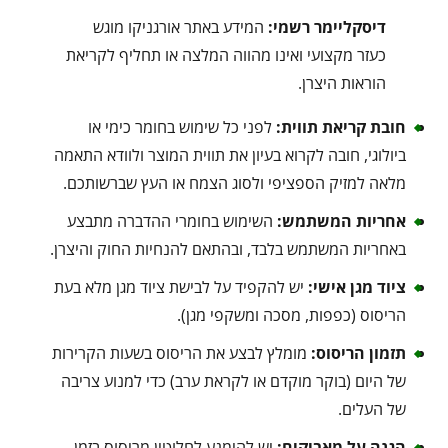
דיסקליימר רשמי:
המידע באתר אורגניקו מוגש
כעזר מקצועי ואינו מהווה המלצה או תחליף לקריאת
הוראות היצרן.
חובת קריאת תווית:
לפני כל שימוש בחומר כימי או
ביולוגי, חובה לקרוא בעיון את תווית המוצר ולוודא התאמה
מלאה למזיק הספציפי ולסוג הצמח או העץ שברשותכם.
אחריות המשתמש:
השימוש בחומרי ההדברה מתבצע
באחריות המשתמש בלבד, ובהתאם להנחיות החוק והיצרן.
ציוד מגן אישי:
יש להקפיד על לבישת ציוד מגן מלא בעת
הריסוס (כפפות, מסכה ומשקפי מגן).
תזמון הריסוס:
מומלץ לבצע את הריסוס בשעות הקרירות
של היום (בוקר מוקדם או לקראת ערב) כדי למנוע צריבה
של העלים.
הגנה על מאביקים:
יש להימנע לחלוטין מריסוס בזמן