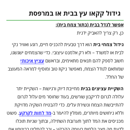
גידול קקאו עץ בבית או במרפסת
אפשר לגדל בבית (בתור צמח בית):
כן, רק צריך להאביק ידנית
גידול צמחי בית
הוא דרך טבעית להכניס חיים, רוגע ואוויר נקי
לבית או למשרד – ולא רק אלמנט עיצובי. כדי שהצמחים ישגשגו,
חשוב לספק להם תנאים מתאימים, ובראשם
עציץ איכותי
שמותאם לגודל הצמח, מאפשר ניקוז טוב ומוסיף למראה המעוצב
של החלל.
השקיית עציצים בבית
מחייבת דיוק ורגישות – השקיית יתר
עלולה לגרום לריקבון שורשים, בעוד שחוסר מים עלול לגרום
להתייבשות הצמח ונשירת עלים. כדי להבטיח השקיה מדויקת
וללא ניחושים מיותרים, מומלץ להיעזר ב-
מד לחות לקרקע
. פשוט
מכניסים את המד לתוך תערובת השתילה, ובתוך שניות תוכלו
לדעת מה מצב הלחות בעומק הקרקע – וכך להחליט בביטחון אם