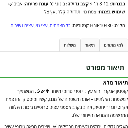
בבגרות:
8-12 מ׳ ⚡
קצב גדילה:
בינוני 🌸
עונת פריחה:
אביב 🌿
שימוש בצמח:
צמח נוי, תחזוקה קלה, עץ צל
מק"ט:
HNP10480
קטגוריות:
כל הצמחים
,
עצי נוי
,
עצים נשירים
למי מתאים
תיאור
משלוח
תיאור מפורט
תיאור מלא
קופניון אנקרדי הוא עץ נוי ופרי טרופי מיוחד 🌳🌿🥭, המשתייך
למשפחת האלתיים – אותה משפחה של מנגו, קשיו ופיסטוק. זהו צמח
אקזוטי ונדיר יחסית, אהוב בקרב אספני עצים טרופיים בזכות העלווה
המרשימה והמראה הייחודי שלו.
העלים גדולים, ירוקים ולעיתים מבריקים 🍃, ויוצרים מראה טרופי עשיר