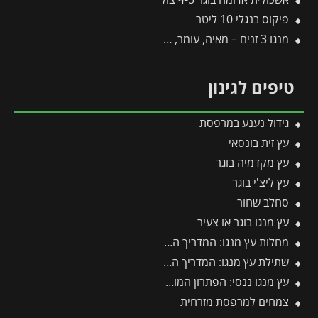
פיקוס בנגלי 10 ליטר
מנגו 3 זנים – מאיה, עומר, קיט – 60 ליטר
טיפים לגינון
גידול נענע במרפסת
עץ זית בונסאי
עץ מקדמיה בוגר
עץ ליצ'י בוגר
סחלב שחור
עץ מנגו בוגר או צעיר
מחלות עץ מנגו: המדריך המלא לזיהוי, מניעה וטיפול מנצח
שתילת עץ מנגו: המדריך המקצועי שלב אחר שלב לקליטה מושלמת בגינה
עץ מנגו ננסי: הפתרון המושלם לגינות קטנות, מרפסות וגידול בעציצים
צמחים למרפסת מזרחית