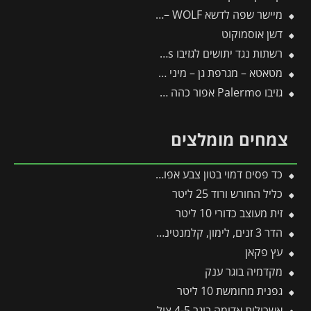
מיישר שפה לדשא RM-M – WOLF
דשן אוסמוקוט
רשתות נגד יתושים לגזיבו 4.3X4.3 Dallas מבית פלרם – Canopia
מטאטא – מגרפת גן – מיני LD-M/zm15 – WOLF
גזיבו Palermo אפור כהה 3X3 מבית פלרם – Canopia
צמחים מומלצים
כד פסים דמוי בטון צבע אפור | מידות 58×51 ס״מ
כליל החורש ורוד 25 ליטר
זית מעוצב כדורי 10 ליטר
הדר 3 זנים, לימון, קלמנטינה, פומלה
עץ פקאן
מקדמיה בוגר ענק
גפנית מחומשת 10 ליטר
אשכולית אדומה בוגר 4-5 צול