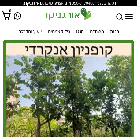
לרכישה בטלפון
050-8170400
או ב
וואצאפ
, כתובתינו -אורגניקו בוויז
0
חנות
משתלה
מנגו
גידול צמחים
ייעוץ והדרכה
אין מוצרים בסל הקניות.