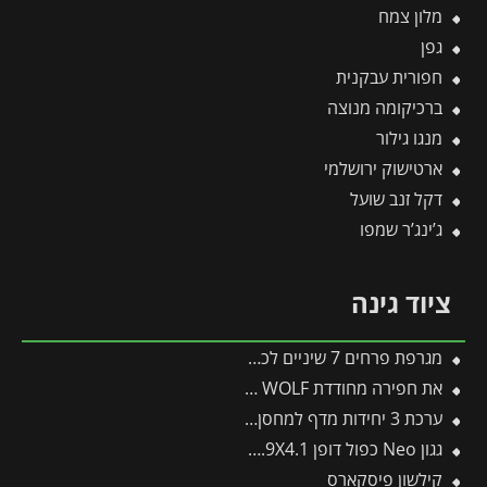
מלון צמח
גפן
חפורית עבקנית
ברכיקומה מנוצה
מנגו גילור
ארטישוק ירושלמי
דקל זנב שועל
ג’ינג’ר שמפו
ציוד גינה
מגרפת פרחים 7 שיניים לכלים מתחלפים פיסקארס
את חפירה מחודדת AS-PD – WOLF
ערכת 3 יחידות מדף למחסן Skylight / Rubicon מבית פלרם – קנופיה
גגון Neo כפול דופן 0.9X4.1 מבית פלרם – Canopia
קילשון פיסקארס