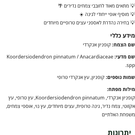
💡 מתאים מאוד לחובבי צמחים נדירים 🌴
💡 מוסיף אופי ייחודי לגינה ☀️
💡 בחירה נהדרת לאספני עצים טרופיים מיוחדים
מידע כללי
שם הצמח:
קופניון אנקרדי
שם מדעי:
Koordersiodendron pinnatum / Anacardiaceae
spp.
שמות נוספים:
קופניון, עץ אנקרדי טרופי
מילות מפתח:
קופניון אנקרדי, Koordersiodendron pinnatum, עץ טרופי, עץ
אקזוטי, צמח נדיר, גינה טרופית, עצים מיוחדים, עץ נוי, אוספי צמחים,
משפחת האלתיים
יתרונות