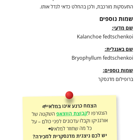
התעסקות מורכבת, ולכן בהחלט כדאי לגדל אותו.
שמות נוספים
שם מדעי:
Kalanchoe fedtschenkoi
שם באנגלית:
Bryophyllum fedtschenkoi
שמות נוספים:
ברופילום מדגסקר
הצמח כרגע אינו במלאי🌱
הצטרפו ל
קבוצת הווצאפ
השקטה של
אורגניקו וקבלו עדכונים לפני כולם – על
כל מה שחוזר למלאי📲
יש לכם ניצנית מדגסקרית למכירה?