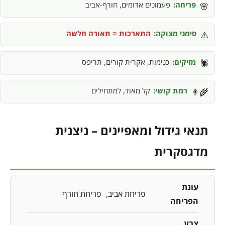
פריחה:
פעמונים אדומים, חורף-אביב
🌸
סימני מצוקה:
התארכות = תאורה חלשה
⚠️
מזיקים:
כנימות, אקרית קורים, תריפס
🕷️
רמת קושי:
קל מאוד, למתחילים
👨‍🌾
תנאי גידול ומאפיינים – ניצנית
מדגסקרית
עונת
פריחת אביב
פריחת חורף
הפריחה
צבע