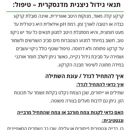
תנאי גידול ניצנית מדגסקרית – טיפול:
קרקע קלה מאוד, מנוקזת היטב ואוורירית, ואינה סובלת קרקע
כבדה או רטובה לאורך זמן. רמת pH אידאלית היא ניטרלית עד
מעט חומצית, והיא מסתגלת היטב למגוון תנאים כל עוד יש ניקוז
טוב. חשוב במיוחד למנוע הצטברות מים סביב השורשים ולשמור
על קרקע פתוחה ולא דחוסה. טיפול שוטף כולל ניקוי עשבים
ושמירה על סביבת גידול נקייה, כאשר ניתן לשלב חומר אורגני
במידה מתונה לשיפור מבנה הקרקע.
איך להתחיל לגדל / עונת השתילה
איך כדאי להתחיל לגדל:
שתילים או ייחורים, שכן הצמח נקלט בקלות ושומר על תכונות
הזן. ניתן גם לרבות מעלים בצורה פשוטה.
האם כדאי לקנות צמח מורכב או צמח שהתחיל מרבייה
וגגטטיבית:
.
כן, רבייה וגטטיבית (ייחורים או עלים), שכן כך נשמרים המאפיינים