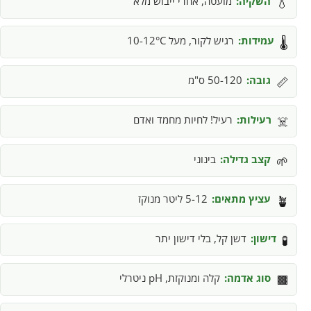
השקיה:
מועטה, אחרי ייבוש מלא
💧
עמידות:
רגיש לקור, מעל 10-12°C
🌡️
גובה:
50-120 ס"מ
📏
רעילות:
רעיל! לחיות מחמד ואדם
☠️
קצב גדילה:
בינוני
🌱
עציץ מתאים:
5-12 ליטר מנוקז
🪴
דישון:
דשן קל, בלי דישון יתר
🧪
סוג אדמה:
קלה ומנוקזת, pH ניטרלי
🟫