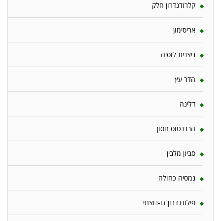
קלרודנדרון חלק
אריסימון
ניצנית לוסיה
הדר עץ
דלינה
הברנטוס חסון
סביון מלבין
נמסיה כחולה
פילודנדרון דו-נוצתי