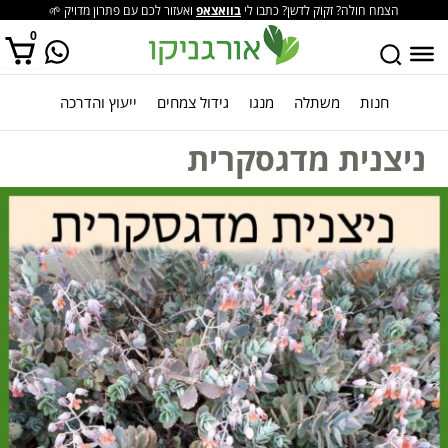
הצמח חולה? זקוק לדשן? כתבו לי
בוואצאפ
ואעזור לכם עם פתרון מדויק 🌱
0
חנות
משתלה
מנגו
גידול צמחים
ייעוץ והדרכה
אין מוצרים בסל הקניות.
ניצנית מדגסקרית