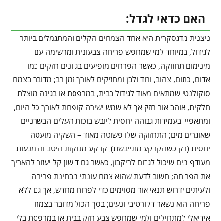
האם כדאי לגדל:
ניצנית מדגסקרית היא אחד הצמחים הקלים והמתגמלים ביותר
לגידול, במיוחד למי שמחפש פריחה צבעונית ומרשימה עם
מינימום תחזוקה, כאשר הפרחים מופיעים בגוונים חזקים כמו
אדום, כתום, צהוב, ורוד ולבן ומחזיקים לאורך זמן רב; מדובר בצמח
סוקולנטי שמתאים מאוד לגידול בבית, במרפסת או בגינה מוצלת
חלקית, אוהב אור חזק אך לא שמש ישירה קופחת לאורך כל היום,
ומתאפיין בעמידות גבוהה יחסית ליובש בזכות העלים הבשרניים
שאוגרים מים; התחזוקה שלו פשוטה מאוד – השקיה מועטה
יחסית (רק כשהקרקע מתייבשת), קרקע מנוקזת היטב והימנעות
מעודף מים שיכול לגרום לריקבון, כאשר גם דישון קל יעזור להאריך
את הפריחה; חשוב לדעת שהוא צמח עונתי מבחינת פריחה
ולעיתים ידרוש תנאי אור מסוימים כדי לפרוח מחדש, אך גם ללא
פריחה הוא נשאר דקורטיבי ונעים; בסך הכול מדובר בצמח
אידיאלי למתחילים ולמי שמחפש צבע חזק בבית או במרפסת בלי