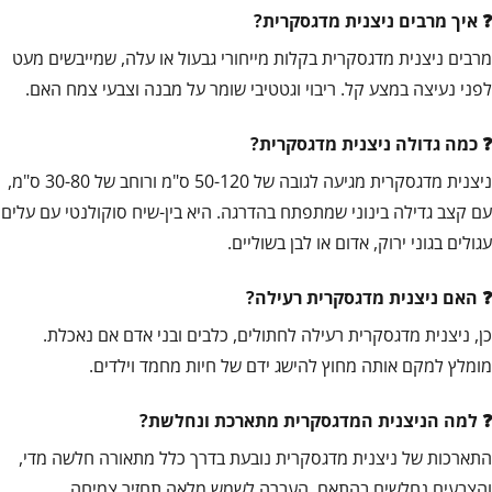
איך מרבים ניצנית מדגסקרית?
מרבים ניצנית מדגסקרית בקלות מייחורי גבעול או עלה, שמייבשים מעט
לפני נעיצה במצע קל. ריבוי וגטטיבי שומר על מבנה וצבעי צמח האם.
כמה גדולה ניצנית מדגסקרית?
ניצנית מדגסקרית מגיעה לגובה של 50-120 ס"מ ורוחב של 30-80 ס"מ,
עם קצב גדילה בינוני שמתפתח בהדרגה. היא בין-שיח סוקולנטי עם עלים
עגולים בגוני ירוק, אדום או לבן בשוליים.
האם ניצנית מדגסקרית רעילה?
כן, ניצנית מדגסקרית רעילה לחתולים, כלבים ובני אדם אם נאכלת.
מומלץ למקם אותה מחוץ להישג ידם של חיות מחמד וילדים.
למה הניצנית המדגסקרית מתארכת ונחלשת?
התארכות של ניצנית מדגסקרית נובעת בדרך כלל מתאורה חלשה מדי,
והצבעים נחלשים בהתאם. העברה לשמש מלאה תחזיר צמיחה