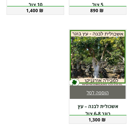
5 צול
10 צול
1,400
₪
890
₪
הוספה לסל
אשכולית לבנה – עץ
בוגר 6-8 צול
1,300
₪