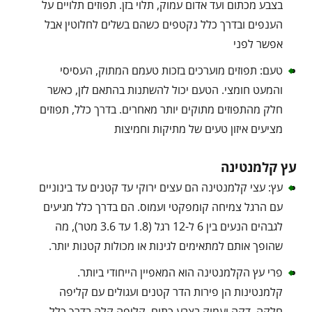
בצבע מכתום ועד אדום עמוק, תלוי בזן. תפוזים תלויים על
הענפים ובדרך כלל נקטפים כשהם בשלים לחלוטין אבל
אפשר לפני
טעם: תפוזים מוערכים בזכות טעמם המתוק, העסיסי
והמעט חומצי. הטעם יכול להשתנות בהתאם לזן, כאשר
חלק מהתפוזים מתוקים יותר מאחרים. בדרך כלל, תפוזים
מציעים איזון טעים של מתיקות וחמיצות
עץ קלמנטינה
עץ: עצי קלמנטינה הם עצים ירוקי עד קטנים עד בינוניים
עם הרגל צמיחה קומפקטי ועמוס. הם בדרך כלל מגיעים
לגבהים הנעים בין 6 ל-12 רגל (1.8 עד 3.6 מטר), מה
שהופך אותם למתאימים לגינות או מכולות קטנות יותר.
פרי עץ הקלמנטינה הוא המאפיין הייחודי ביותר.
קלמנטינות הן פירות הדר קטנים ועגולים עם קליפה
חלקה, דקה ועמוק בצבע כתום. קליפה קלה בדרך כלל