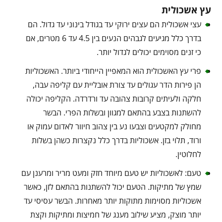
עץ אשכולית
עצי אשכולית הם עצים ירוקי עד בגודל בינוני עד גדול. הם
בדרך כלל מגיעים לגבהים הנעים בין 4.5 עד 6 מטרים, אם
כי זנים מסוימים יכולים לגדול יותר.
פרי עץ האשכולית הוא המאפיין הייחודי ביותר. האשכוליות
הן פירות הדר עגולים עד צורת אובליית עם קליפה עבה,
חלקה ולעיתים קרובות צהובה עד ורדרדה. הקליפה יכולה
להשתנות בצבע בהתאם למגוון ובשלות הפרי. הבשר
מחולק למקטעים וצבעו נע בין צהוב חיוור לאדום עמוק או
ורוד, תלוי בזן. אשכוליות בדרך כלל נקצרות כשהן בשלות
לחלוטין.
טעם: לאשכוליות יש טעם מיוחד חזק ומעט מריר ומרענן עם
שמץ של מתיקות. הטעם יכול להשתנות בהתאם לזן, כאשר
אשכוליות מסוימות מתוקות יותר מאחרות. הבשר עסיסי עד
יותר מוצק, מציע שילוב מענג של חמיצות ומתיקות וקצת