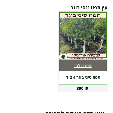
עץ תפוז ננסי בוגר
הוספה לסל
תפוז סיני בוגר 4 צול
890
₪