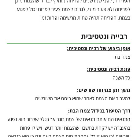
הפריחה, לפני שמדשנים לפריחה מומלץ לבדוק שהצמח מוכן
לפריחה ולא צעיר מידי, לגרום לצמח צעיר לפרוח יכול לפגוע
בצמח, הפריחה תהיה פחות מרשימה ופחות זמן
רבייה וגטטיבית
אופן ביצוע של רביה וגטטיבית:
צמח בת
עונת רביה וגטטיבית
:
כל השנה
משך זמן צמיחת שורשים:
להעביר את הצמח לאחר שהוא ביסס את השורשים
דרך הטיפול בגידול צמח הבת:
התנאים הם אותם תנאים של צמח בוגר אך בגלל שלרוב הוא נפגע
בהעברה יש לקחת בחשבון שהצמח יותר רגיש, ויש לו פחות
שורשים (כי הוא קיבל אספקת מים מצמח האם וגם כי הוא כנראה