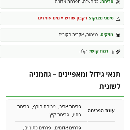
פריחה:
כל השנה, תפרחת אדומה
🌸
סימני מצוקה:
רקבון שורש = מים עומדים
⚠️
מזיקים:
כנימות, אקרית הקורים
🕷️
רמת קושי:
קלה
👨‍🌾
תנאי גידול ומאפיינים – גוזמניה
לשונית
פריחת אביב
פריחת חורף
פריחת
עונת הפריחה
סתיו
פריחת קיץ
פרחים אדומים
פרחים כתומים