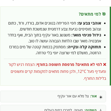
🎯 למי מתאים?
אוהבי צבע עז:
חפי הפריחה בגוונים אדום, בורדו, ורוד, כתום
וצהוב מוסיפים נגיעת צבע דרמטית שנמשכת חודשים.
גידול פנימי מואר:
משגשג באור עקיף בתוך הבית, ואף בחדר
אמבטיה מואר שבו הלחות הגבוהה עושה לו טוב.
תחזוקה קלה ונקייה:
מסתפק בכמות קטנה של מים במרכז
הרוזטה, מושלם למי שרוצה יופי בלי טרחה.
❌ למי לא מתאים?
מרפסת חשופה בחורף:
הצמח רגיש לקור
ומעדיף מעל 12°C, ולכן פחות מתאים למקומות קרים וחשופים
בלילות החורף.
אור:
צל מלא עם אור עקיף
☀️
השקיה:
מעטה, למרכז בסיס העלים
💧