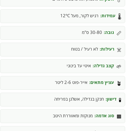
עמידות:
רגיש לקור, מעל 12°C
🌡️
גובה:
30-80 ס"מ
📏
רעילות:
לא רעיל / בטוח
☠️
קצב גדילה:
איטי עד בינוני
🌱
עציץ מתאים:
אייר-פוט 2-6 ליטר
🪴
דישון:
חנקן בגדילה, אשלגן בפריחה
🧪
סוג אדמה:
מנוקזת ומאווררת היטב
🟫