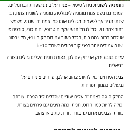
גוזמניה לשונית
גידול טיפול – צמח עלים ממשפחת הברומליים,
המוכר גם בשם צמח גוזמניה לינגולטה, גוזמניה לשונית צמח, רב
שנתי תדיר אך לפעמים מגדלים אותו כמו צמח חד שנתי, משמש
בתור צמח נוי, יכול לגדול תנאי אקלים טרופי, ים תיכוני, סובטרופי
או לרוב בתור צמח בית, הגדל באזור עמידות לקור 11+, תלוי בסוג
ישנם עמידים יותר בפני קור ויכולים לשרוד 10+b
עלים בצבע ירוק או ירוק עם לבן, בצורת חנית העלים גדלים בצורה
רדיאלית
צבע הפרחים יכול להיות: צהוב או לבן, פרחים צומחים על
גבעולים במגוון תפרחות.
החלק היפה בצמח זה עלים יעודיים שגדלים ליד הפרח וצורתם
יכולה להיות כמו: חרוט, חנית וכמה מינים עם פרחים בצורת
כוורת הצבעים אדום עד בורדו, ורוד, כתום או צהוב