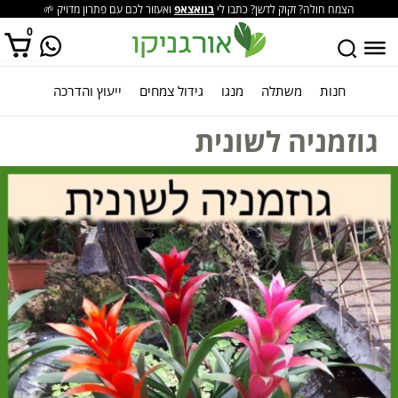
הצמח חולה? זקוק לדשן? כתבו לי
בוואצאפ
ואעזור לכם עם פתרון מדויק 🌱
0
חנות
משתלה
מנגו
גידול צמחים
ייעוץ והדרכה
אין מוצרים בסל הקניות.
גוזמניה לשונית