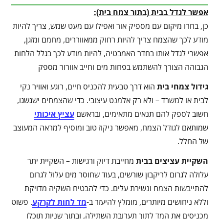
אפשר לגדל בבית (בתור צמח בית):
כן, בחרו מיקום עם מספיק אור ואפילו עם מעט שמש, צריך להיות
מודע לכך שהצמח צריך להיות רחוק ממאווררים, מחמם ומזגן,
אפשרי לגדל אותו בחדר האמבטיה, להיות מודע לכך בגלל הלחות
הגבוהה הצורך להשתמש בפחות מים וחייב אוורור מספק
גידול צמחי בית
הוא דרך טבעית להכניס חיים, רוגע ואוויר נקי
לבית או למשרד – ולא רק אלמנט עיצובי. כדי שהצמחים ישגשגו,
חשוב לספק להם תנאים מתאימים, ובראשם
עציץ איכותי
שמותאם לגודל הצמח, מאפשר ניקוז טוב ומוסיף למראה המעוצב
של החלל.
השקיית עציצים בבית
מחייבת דיוק ורגישות – השקיית יתר
עלולה לגרום לריקבון שורשים, בעוד שחוסר מים עלול לגרום
להתייבשות הצמח ונשירת עלים. כדי להבטיח השקיה מדויקת
וללא ניחושים מיותרים, מומלץ להיעזר ב-
מד לחות לקרקע
. פשוט
מכניסים את המד לתוך תערובת השתילה, ובתוך שניות תוכלו