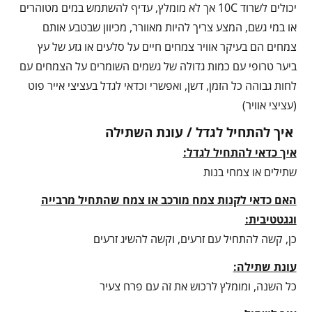
יכולים לשרוד 10C אך לא מומלץ, עדיף להשתמש במים מטוהרים
או במי גשם, המצע צריך להיות מאוורר, מכיוון שבטבע אותם
צמחים הם בעיקר אוויר צמחים חיים על סלעים או גזע של עץ
ביער טרופי עם כמות גדולה של גשמים השומרים על הצמחים עם
לחות גבוהה כל הזמן, דשן, ואפשרי וכדאי לגדל בעציצי אייר פוט
(עציצי אוויר)
איך להתחיל לגדל / עונת השתילה
איך כדאי להתחיל לגדל:
שתילים או צמחי בנות
האם כדאי לקנות צמח מורכב או צמח שהתחיל מרבייה
וגגטטיבית:
כן, קשה להתחיל עם זרעים, וקשה להשיג זרעים
עונת שתילה:
כל השנה, ומומלץ לרכוש את זה עם פרח צעיר