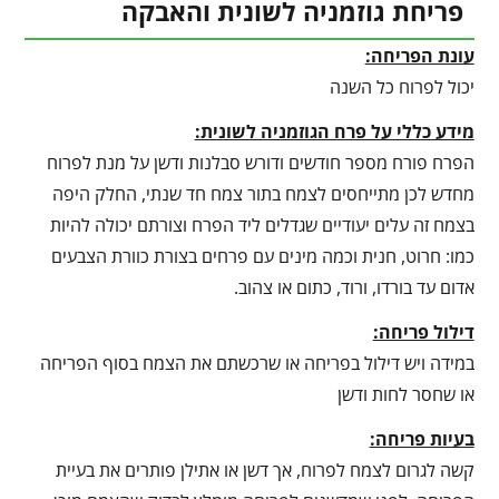
פריחת גוזמניה לשונית והאבקה
עונת הפריחה:
יכול לפרוח כל השנה
מידע כללי על פרח הגוזמניה לשונית:
הפרח פורח מספר חודשים ודורש סבלנות ודשן על מנת לפרוח
מחדש לכן מתייחסים לצמח בתור צמח חד שנתי, החלק היפה
בצמח זה עלים יעודיים שגדלים ליד הפרח וצורתם יכולה להיות
כמו: חרוט, חנית וכמה מינים עם פרחים בצורת כוורת הצבעים
אדום עד בורדו, ורוד, כתום או צהוב.
דילול פריחה:
במידה ויש דילול בפריחה או שרכשתם את הצמח בסוף הפריחה
או שחסר לחות ודשן
בעיות פריחה:
קשה לגרום לצמח לפרוח, אך דשן או אתילן פותרים את בעיית