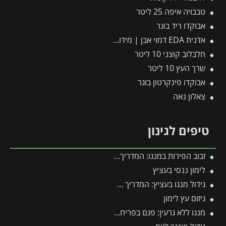
טבבויה איפה 25 ליטר
אבוקדו ריד בוגר
אדנית EDA דמוי אבן | מידות 79.5×29.5×29.5 ס"מ | אפור בהיר
חלבלוב קוצני 10 ליטר
שרך העץ 10 ליטר
אבוקדו פינקרטון בוגר
צאלון נאה
טיפים לגינון
זבוב הפירות במנגו: המדריך המלא להגנה על היבול מפני עקיצות וריקבון
לימון ננסי בעציץ
גידול מנגו בעציץ: המדריך המלא למקסום פרי במרפסת ובגינה
גיזום עץ לימון
מנגו ללא גרעין: פגם בפריחה או יתרון אקזוטי?