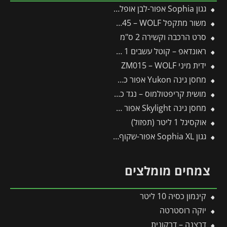
גגון Sophia אפור-לבן אופל 1X1.6 עיצוב מודרני מבית פלרם – Canopia
משור מתקפל SAW145 – WOLF
סרט הרכבה וקשירה 2 ס"מ
ראונדאפ – קוטל עשבים 1 ליטר
ידית מיני ZM015 – WOLF
מחסן גינה Yukon אפור כהה 3.3X5.2 מבית פלרם – קנופיה
מושית קריפטולמוס – נגד כנימות קמחיות
מחסן גינה Skylight אפור 1.9X2.3 מבית פלרם – קנופיה
אוקסיגל 1 ליטר (תפזול)
גגון Sophia XL אפור-שקוף 1.4X1.9 עיצוב מודרני מבית פלרם – Canopia
צמחים מומלצים
קינמון כסיה 10 ליטר
יוקה רוסטרטה
דרצנה – דרקונית