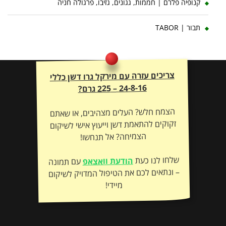
קנופיה פלרם | חממות, גגונים, גזיבו, פרגולה חניה
תבור | TABOR
צריכים עזרה עם מירקל גרו דשן כללי
24-8-16 – 225 גרם?
הצמח חלש? העלים מצהיבים, או שאתם
זקוקים להתאמת דשן וייעוץ אישי לשיקום
הצמיחה? אל תנחשו!
שלחו לנו כעת
הודעת וואצאפ
עם תמונה
– ונתאים לכם את הטיפול המדויק לשיקום
מיידי!