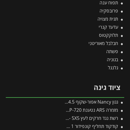
תפוח ענה
פרובסקיה
תגית מצויה
עדעד קנרי
תלוקקטוס
חבלבל מאוריטני
פשתה
בגוניה
גלנגל
ציוד גינה
גגון Nancy אפור-שקוף 0.9X4.5 עיצוב מודרני מבית פלרם – Canopia
מזמרה ARS נטענת V14.4 EP-720 -תבור
רשת נגד חרקים לעץ 5X5 -תבור
קודקוד תחליף קונפידור 1 ליטר (תפזול)