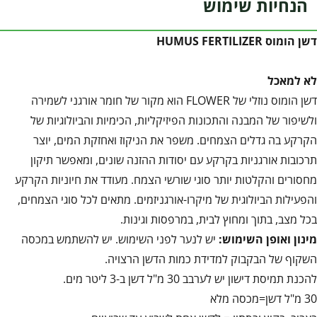
הנחיות שימוש
דשן הומוס
HUMUS FERTILIZER
לא למאכל
דשן הומוס נוזלי של FLOWER הוא מקור של חומר אורגני לשמירה
ולשיפור של המבנה והתכונות הפיזיקליות, הכימיות והביולוגיות של
הקרקע בה גדלים הצמחים. משפר את הניקוז ואחזקת המים, יוצר
תרכובות אורגניות בקרקע עם יסודות ההזנה שונים, ומאפשר תיקון
מחסורים והקלטות יותר סוגי שורשי הצמח. מעודד את חיוניות הקרקע
והפעילות הביולוגית של מיקרו-אורגניזמים. מתאים לכל סוגי הצמחים,
בכל מצב, בתוך ומחוץ לבית, במרפסות וגינות.
מינון ואופן השימוש
:
יש לנער לפני השימוש. יש להשתמש במכסה
השקוף של הבקבוק למדידת כמות הדשן הרצויה.
להכנת תמיסת דישון יש לערבב 30 מ"ל דשן ב-3 ליטר מים.
30 מ"ל דשן=מכסה מלא