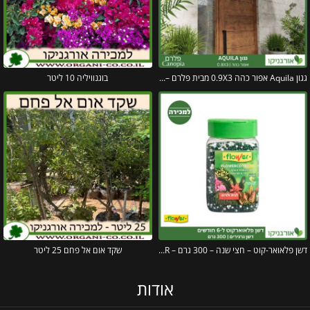
גגון Aquila אפור כהה 0.9X3 מבית פלרם – Canopia
בוגנוויליה 10 ליטר
דשן פלאואר-קוט – חצי שנה – 300 גרם – FLOWER
שקד אום אל פחם 25 ליטר
אודות