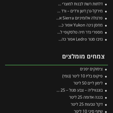
דלתות רשת לבנות למוצרי פלרם – Canopia
מירקל-גרן דשן ורדים – ורד – 18-24-16
פרגולה אלומיניום Sierra אפורה 3X7.4 מבית פלרם – Canopia
מחסן גינה Yukon אפור כהה 3.3X2.7 מבית פלרם – קנופיה
מספרי גדר חיה טלסקופי להב גלי 212-B -תבור
גזיבו סגור Ledro אפור כהה 3X3 מבית פלרם – Canopia
צמחים מומלצים
צימוקים יפנים
פיקוס בליז 10 ליטר (גומי)
לימון ליים 50 ליטר
בוגנוויליה – צבע סגול – 25 ליטר
בננה אדומה 25 ליטר
דקל טבעות 25 ליטר
שיזף סיני 10 ליטר