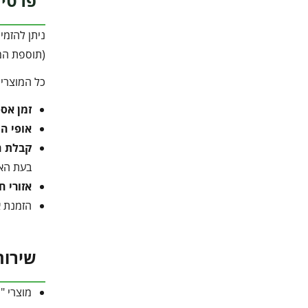
פרטי 
ניתן להזמי
(תוספת המ
כל המוצרי
זמן אס
אופי ה
קבלת ה
בעת הא
אזורי ח
הזמנת א
שירות
מוצרי "Canopia מבית פלרם" מותאמים להרכבה עצמית.