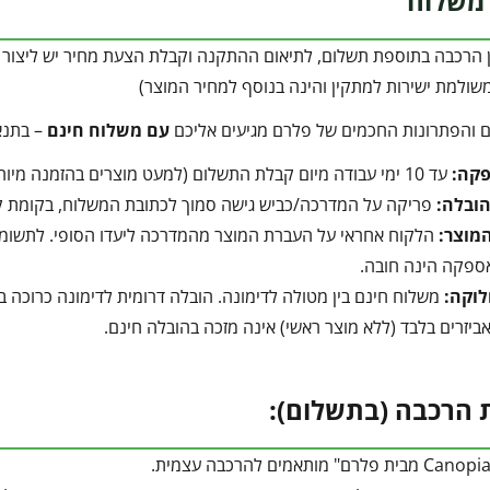
משלוח
ן הרכבה בתוספת תשלום, לתיאום ההתקנה וקבלת הצעת מחיר יש ליצור 
שולמת ישירות למתקין והינה בנוסף למחיר המוצר)
ם והפתרונות החכמים של פלרם מגיעים אליכם
עם משלוח חינם
– בתנא
פקה:
עד 10 ימי עבודה מיום קבלת התשלום (למעט מוצרים בהזמנה מיוחדת).
הובלה:
פריקה על המדרכה/כביש גישה סמוך לכתובת המשלוח, בקומת קרק
מוצר:
הלקוח אחראי על העברת המוצר מהמדרכה ליעדו הסופי. לתשומת ל
ספקה הינה חובה.
לוקה:
משלוח חינם בין מטולה לדימונה. הובלה דרומית לדימונה כרוכה בתוספת של 350 ₪ המשולמים ישירו
ביזרים בלבד (ללא מוצר ראשי) אינה מזכה בהובלה חינם.
 הרכבה (בתשלום):