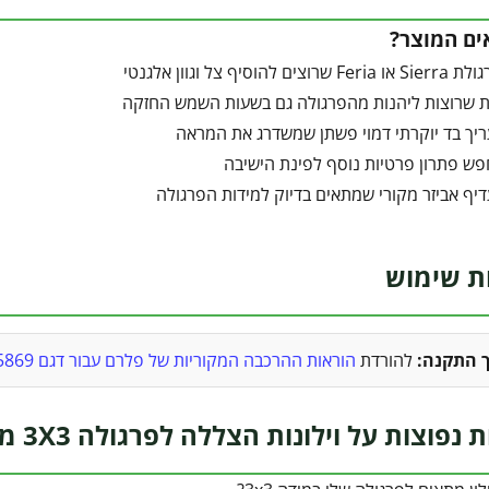
ים המוצר?
ים להוסיף צל וגוון אלגנטי
 שרוצות ליהנות מהפרגולה גם בשעות השמש החזקה
יך בד יוקרתי דמוי פשתן שמשדרג את המראה
ש פתרון פרטיות נוסף לפינת הישיבה
יף אביזר מקורי שמתאים בדיוק למידות הפרגולה
ת שימוש
ך התקנה:
להורדת
הוראות ההרכבה המקוריות של פלרם עבור דגם 705869 (קובץ PDF) לחצו כאן
וצות על וילונות הצללה לפרגולה 3X3 מבית פלרם – Canopia