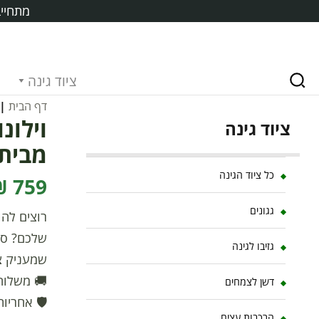
מתחייב
ציוד גינה
דף הבית
|
ציוד גינה
מבית פל
כל ציוד הגינה
759 ₪
גגונים
גזיבו לגינה
שמעניק צל
🚚 משלוח
דשן לצמחים
🛡️ אחריות
הרכבות עצים