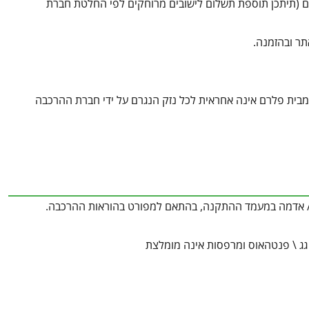
לום (תיתכן תוספת תשלום לישובים מרוחקים לפי החלטת חברת
תר ובהזמנה.
תקשרות הינה בצורה ישירה מול חברות ההרכבה ובכפוף לתנאיה. Canopia מבית פלרם אינה אחראית לכל נזק הנגרם על ידי חברת ההרכבה
ק / אדמה במעמד ההתקנה, בהתאם למפורט בהוראות ההרכבה.
 גג \ פנטהאוס ומרפסות אינה מומלצת