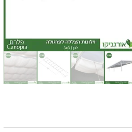
כמות
של
וילונות
הצללה
לפרגולה
3X3
מבית
פלרם
-
Canopia