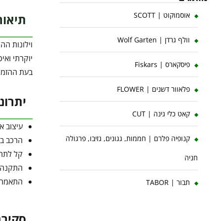
אוסמוקוט | SCOTT
תיאור
וולף גרדן | Wolf Garten
וילונות הה
פיסקארס | Fiskars
בעת ההזמנ
פלאוור דשנים | FLOWER
יתרונ
קאט כלי גינה | CUT
עיצוב אל
קנופיה פלרם | חממות, גגונים, גזיבו, פרגולה
הרכב בד איכות
קל לתחז
חניה
התקנה מ
התאמה מדו
תבור | TABOR
סקירת