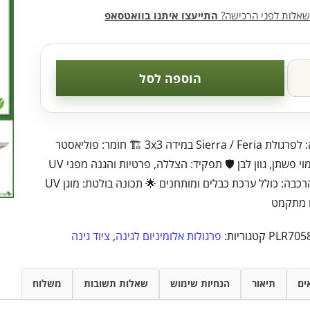
שאלות לפני הרכישה?
התייעצו איתנו בוואטסאפ
הוספה לסל
📏 התאמה: לפרגולת Sierra / Feria במידה 3x3 🏗️ חומר: פוליאסטר
אל-קמט דמוי פשתן, גוון לבן 🛡️ תפקיד: הצללה, פרטיות והגנה מפני UV
ועובש 🛠️ הרכבה: כולל ערכת כבלים ומותחנים 🌟 תכונה בולטת: מוגן UV
ו מתקמט
PLR705
קטגוריות:
פרגולות אלומיניום לגינה
,
ציוד גינה
ים
תיאור
הנחיות שימוש
שאלות תשובות
משלוח