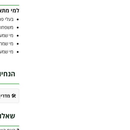
למי מתא
בעלי פרגולת Sierra או Feria שרוצ
משפחות
מי שמער
מי שמחפ
מי שמעד
הנחיו
🛠️ מדרי
שאלות נפ