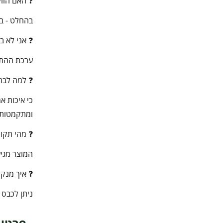
❓ האם הוויל
בהחלט - בעת ההזמנה בוח
❓ אני לא ב
ערכת ההתקנ
❓ למה לבחור במוצר
ומתקמטות ת
❓ מהי תקו
המוצר מגיע
❓ איך מנקים
ניתן לכבס 