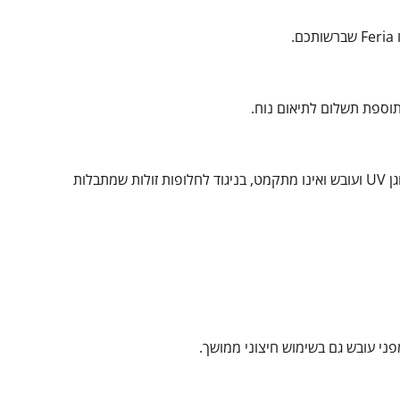
תוספת תשלום לתיאום נוח.
כי איכות אמיתית ניכרת רק אחרי כמה שנים - וזה בדיוק ההבדל. הבד דמוי הפשתן מוגן UV ועובש ואינו מתקמט, בניגוד לחלופות זולות שמתבלות
פני עובש גם בשימוש חיצוני ממושך.