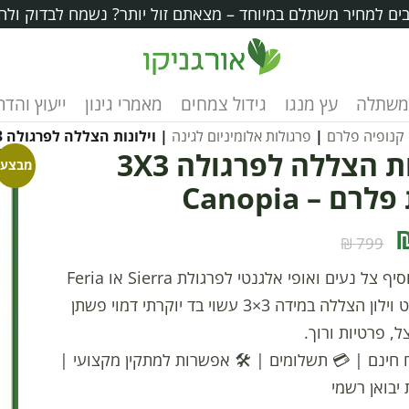
ים למחיר משתלם במיוחד – מצאתם זול יותר? נשמח לבדוק ולה
משתלה
עץ מנגו
גידול צמחים
מאמרי גינון
ייעוץ והד
קנופיה פלרם
|
פרגולות אלומיניום לגינה
| וילונות הצללה לפרגולה 3X3 מבית פלרם – Canopia
וילונות הצללה לפרגולה 3X3
מבצע!
רם – Canopia
799 ₪
רוצים להוסיף צל נעים ואופי אלגנטי לפרגולת Sierra או Feria
שלכם? סט וילון הצללה במידה 3×3 עשוי בד יוקרתי דמוי פשתן
, פרטיות ורוך.
 חינם
|
💳 תשלומים
|
🛠️ אפשרות למתקין מקצועי
|
 יבואן רשמי