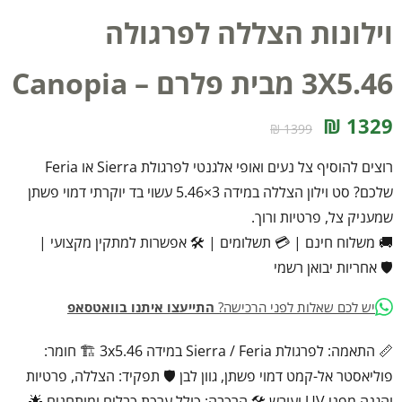
וילונות הצללה לפרגולה
3X5.46 מבית פלרם – Canopia
1329 ₪
1399 ₪
רוצים להוסיף צל נעים ואופי אלגנטי לפרגולת Sierra או Feria
שלכם? סט וילון הצללה במידה 3×5.46 עשוי בד יוקרתי דמוי פשתן
שמעניק צל, פרטיות ורוך.
🚚 משלוח חינם
|
💳 תשלומים
|
🛠️ אפשרות למתקין מקצועי
|
🛡️ אחריות יבואן רשמי
יש לכם שאלות לפני הרכישה?
התייעצו איתנו בוואטסאפ
📏 התאמה: לפרגולת Sierra / Feria במידה 3x5.46 🏗️ חומר:
פוליאסטר אל-קמט דמוי פשתן, גוון לבן 🛡️ תפקיד: הצללה, פרטיות
והגנה מפני UV ועובש 🛠️ הרכבה: כולל ערכת כבלים ומותחנים 🌟