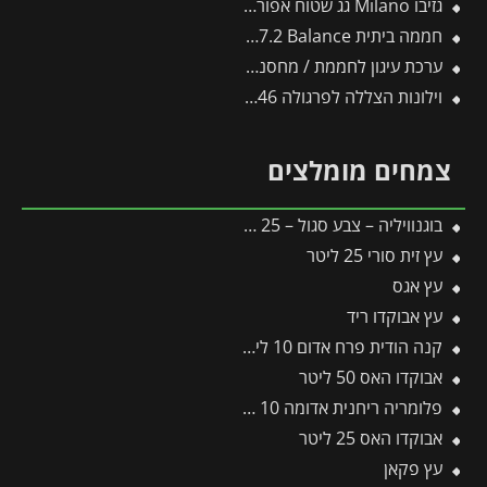
גזיבו Milano גג שטוח אפור כהה 3X3 מבית פלרם – Canopia
חממה ביתית 3X7.2 Balance מבית פלרם – Canopia
ערכת עיגון לחממת / מחסנים פלרם – Canopia
וילונות הצללה לפרגולה 3X5.46 מבית פלרם – Canopia
צמחים מומלצים
בוגנוויליה – צבע סגול – 25 ליטר
עץ זית סורי 25 ליטר
עץ אגס
עץ אבוקדו ריד
קנה הודית פרח אדום 10 ליטר
אבוקדו האס 50 ליטר
פלומריה ריחנית אדומה 10 ליטר
אבוקדו האס 25 ליטר
עץ פקאן