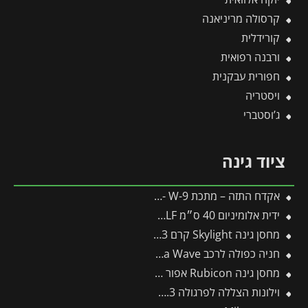
קרסולה מריניאנה
קורידלית
ורבנה רפואית
חפורית עבקנית
ויסטריה
ג’וסטברי
ציוד גינה
אקדח התזה – מתכת W-9 -תבור
ידית אלומיניום 40 ס״מ ZM04 – WOLF
מחסן גינה Skylight קרם 1.9X3 מבית פלרם – קנופיה
חניה כפולה לרכב 5.8X5 Arizona Wave סנטף מבית פלרם – Canopia
מחסן גינה Rubicon אפור כהה 1.9X3.8 מבית פלרם – קנופיה
וילונות הצללה לפרגולה 3X7.3 מבית פלרם – Canopia