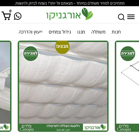
מתחייבים למחיר משתלם במיוחד – מצאתם זול יותר? נשמח לבדוק ולהשוות.
0
חנות
משתלה
מנגו
גידול צמחים
ייעוץ והדרכה
אין מוצרים בסל הקניות.
מבצע!