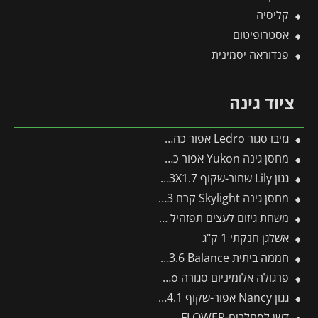
קליסיה
אסטרופיטום
פנדוראה יסמינית
ציוד גינה
גזיבו סגור Ledro אפור כהה 3X3 מבית פלרם – Canopia
מחסן גינה Yukon אפור כהה 3.3X4 מבית פלרם – קנופיה
גגון Lily שחור-שקוף 1.3X1.7 בעיצוב רטרו מבית פלרם – Canopia
מחסן גינה Skylight קרם 1.9X2.3 מבית פלרם – קנופיה
משחת גיזום לעצים תפזהיל 1 ק"ג (תפזול)
אשלגן חנקתי 1 ק"ג
חממה ביתית 3X3.6 Balance מבית פלרם – Canopia
פרגולה אלומיניום סגורה SanRemo אפורה 3X4.4 קירוי שקוף מבית Canopia
גגון Nancy אפור-שקוף 0.9X4.1 עיצוב מודרני מבית פלרם – Canopia
דשן לסחלבים-FLOWER