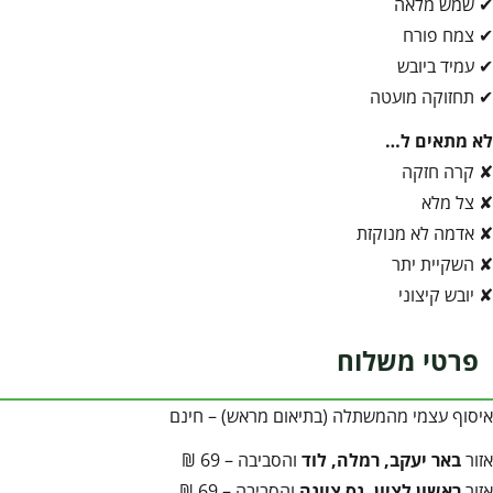
✔ שמש מלאה
✔ צמח פורח
✔ עמיד ביובש
✔ תחזוקה מועטה
לא מתאים ל…
✘ קרה חזקה
✘ צל מלא
✘ אדמה לא מנוקזת
✘ השקיית יתר
✘ יובש קיצוני
פרטי משלוח
איסוף עצמי מהמשתלה (בתיאום מראש) – חינם
אזור
באר יעקב, רמלה, לוד
והסביבה – 69 ₪
אזור
ראשון לציון, נס ציונה
והסביבה – 69 ₪