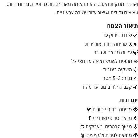
ואדמה מנוקזת היטב. היא מתאימה מאוד לגינות טרופיות, גדרות חיות,
עציצים גדולים ועיצוב אזורי ישיבה צבעוניים.
תיאור הצמח
🌿 שיח נוי ירוק עד
💗🌸 פריחה ורודה אוורירית
🍃 עלווה מנוצה ועדינה
☀️ מתאים לשמש מלאה עד חצי צל
💧 השקיה בינונית
📏 גובה: 2–5 מטר
🌱 קצב גדילה בינוני עד מהיר
יתרונות
🌟 פריחה ורודה ייחודית 💗
🌟 מראה טרופי ואוורירי 🌴
🌟 מושך פרפרים ומאביקים 🦋
🌟 מתאים לגינות ולעציצים 🪴