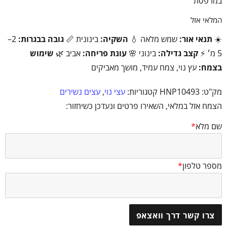
במרפסת
המלאי אזל
☀️
תנאי אור:
שמש מלאה 💧
השקיה:
בינונית 📏
גובה בבגרות:
2–
5 מ׳ ⚡
קצב גדילה:
בינוני 🌸
עונת פריחה:
אביב 🌿
שימוש
בצמח:
עץ נוי, צמח עמיד, מושך מאביקים
מק"ט:
HNP10493
קטגוריות:
עצי נוי
,
עצים נשירים
הצמח אזל במלאי, השאירו פרטים ונעדכן כשיחזור:
שם מלא
*
מספר טלפון
*
צרו קשר דרך וואצאפ