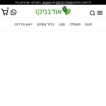
לרכישה בטלפון
050-8170400
או ב
וואצאפ
, כתובתינו -אורגניקו בוויז
0
חנות
משתלה
מנגו
גידול צמחים
ייעוץ והדרכה
אין מוצרים בסל הקניות.