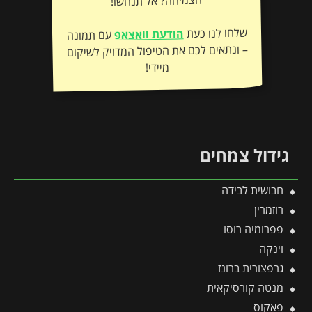
הצמיחה? אל תנחשו!
שלחו לנו כעת
הודעת וואצאפ
עם תמונה
– ונתאים לכם את הטיפול המדויק לשיקום
מיידי!
גידול צמחים
חבושית לבידה
רוזמרין
פפרומיה רוסו
וינקה
גרפצורית ברונז
מנטה קורסיקאית
פאקוס