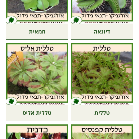
דיונאה
חמאית
טללית
טללית אליס