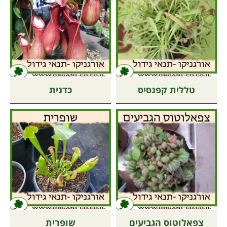
טללית קפנסיס
כדנית
צפאלוטוס הגביעים
שופרית