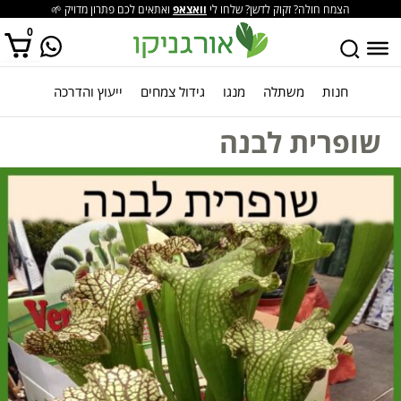
הצמח חולה? זקוק לדשן? שלחו לי
וואצאפ
ואתאים לכם פתרון מדויק 🌱
0
חנות
משתלה
מנגו
גידול צמחים
ייעוץ והדרכה
אין מוצרים בסל הקניות.
שופרית לבנה