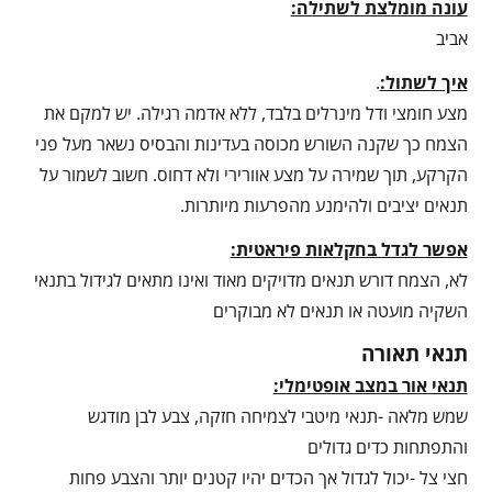
עונה מומלצת לשתילה:
אביב
איך לשתול:
.
מצע חומצי ודל מינרלים בלבד, ללא אדמה רגילה. יש למקם את
הצמח כך שקנה השורש מכוסה בעדינות והבסיס נשאר מעל פני
הקרקע, תוך שמירה על מצע אוורירי ולא דחוס. חשוב לשמור על
תנאים יציבים ולהימנע מהפרעות מיותרות.
אפשר לגדל בחקלאות פיראטית:
לא, הצמח דורש תנאים מדויקים מאוד ואינו מתאים לגידול בתנאי
השקיה מועטה או תנאים לא מבוקרים
תנאי תאורה
תנאי אור במצב אופטימלי:
שמש מלאה -תנאי מיטבי לצמיחה חזקה, צבע לבן מודגש
והתפתחות כדים גדולים
חצי צל -יכול לגדול אך הכדים יהיו קטנים יותר והצבע פחות