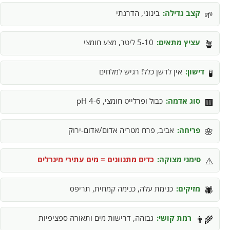
קצב גדילה:
בינוני, הדרגתי
🌱
עציץ מתאים:
5-10 ליטר, מצע חומצי
🪴
דישון:
אין לדשן כלל! רגיש למלחים
🧪
סוג אדמה:
כבול ופרלייט חומצי, pH 4-6
🟫
פריחה:
אביב, פרח מטריה אדום/אדום-ירוק
🌸
סימני מצוקה:
כדים מתנוונים = מים עתירי מינרלים
⚠️
מזיקים:
כנימת עלה, כנימה קמחית, תריפס
🕷️
רמת קושי:
גבוהה, דרישות מים ותאורה ספציפיות
👨‍🌾