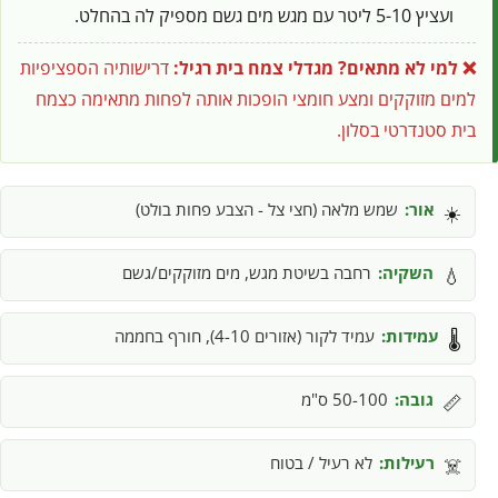
ועציץ 5-10 ליטר עם מגש מים גשם מספיק לה בהחלט.
❌ למי לא מתאים?
מגדלי צמח בית רגיל:
דרישותיה הספציפיות
למים מזוקקים ומצע חומצי הופכות אותה לפחות מתאימה כצמח
בית סטנדרטי בסלון.
אור:
שמש מלאה (חצי צל - הצבע פחות בולט)
☀️
השקיה:
רחבה בשיטת מגש, מים מזוקקים/גשם
💧
עמידות:
עמיד לקור (אזורים 4-10), חורף בחממה
🌡️
גובה:
50-100 ס"מ
📏
רעילות:
לא רעיל / בטוח
☠️