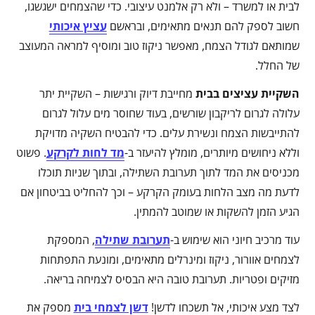
לבית או למשרד – ולא רק אלמנט עיצובי. כדי שהצמחים ישגשגו,
חשוב לספק להם תנאים מתאימים, ובראשם
עציץ איכותי
שמותאם לגודל הצמח, מאפשר ניקוז טוב ומוסיף למראה המעוצב
של החלל.
השקיית עציצים בבית
מחייבת דיוק ורגישות – השקיית יתר
עלולה לגרום לריקבון שורשים, בעוד שחוסר מים עלול לגרום
להתייבשות הצמח ונשירת עלים. כדי להבטיח השקיה מדויקת
וללא ניחושים מיותרים, מומלץ להיעזר ב-
מד לחות לקרקע
. פשוט
מכניסים את המד לתוך תערובת השתילה, ובתוך שניות תוכלו
לדעת מה מצב הלחות בעומק הקרקע – וכך להחליט בביטחון אם
הגיע הזמן להשקות או שמוטב להמתין.
עוד מרכיב חיוני הוא שימוש ב-
תערובת שתילה
, המספקת
לצמחים אוורור, ניקוז ומינרלים מתאימים, ומונעת התפתחות
מזיקים ופטריות. תערובת טובה היא הבסיס לצמיחה בריאה.
לצד מצע איכותי, אל תשכחו לדשן!
דשן לצמחי בית
מספק את