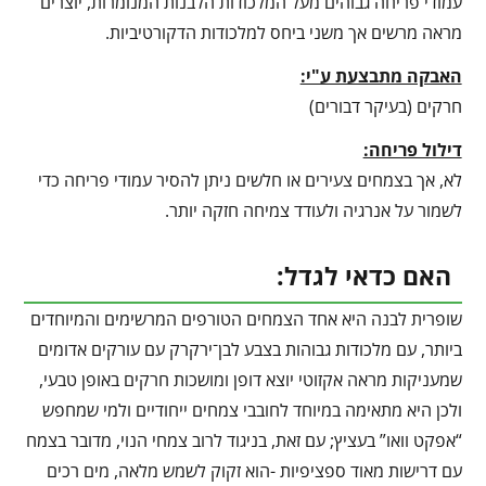
עמודי פריחה גבוהים מעל המלכודות הלבנות המנומרות, יוצרים
מראה מרשים אך משני ביחס למלכודות הדקורטיביות.
האבקה מתבצעת ע"י:
חרקים (בעיקר דבורים)
דילול פריחה:
לא, אך בצמחים צעירים או חלשים ניתן להסיר עמודי פריחה כדי
לשמור על אנרגיה ולעודד צמיחה חזקה יותר.
האם כדאי לגדל:
שופרית לבנה היא אחד הצמחים הטורפים המרשימים והמיוחדים
ביותר, עם מלכודות גבוהות בצבע לבן־ירקרק עם עורקים אדומים
שמעניקות מראה אקזוטי יוצא דופן ומושכות חרקים באופן טבעי,
ולכן היא מתאימה במיוחד לחובבי צמחים ייחודיים ולמי שמחפש
“אפקט וואו” בעציץ; עם זאת, בניגוד לרוב צמחי הנוי, מדובר בצמח
עם דרישות מאוד ספציפיות -הוא זקוק לשמש מלאה, מים רכים