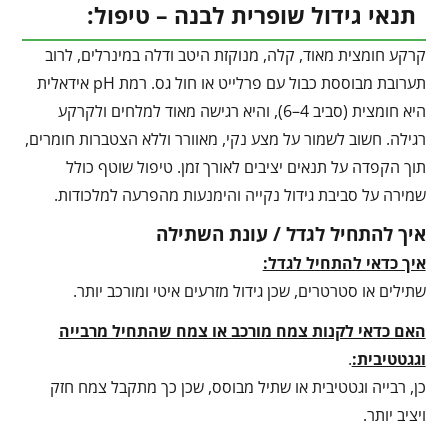
תנאי גידול שופרית לבנה – טיפול:
קרקע חומצית מאוד, קלה, מנוקזת היטב ודלה במינרלים, לרוב
תערובת מבוססת כבול עם פרלייט או חול גס. רמת pH אידאלית
היא חומצית (סביב 4–6), והיא רגישה מאוד למלחים ולקרקע
רגילה. חשוב לשמור על מצע נקי, מאוורר וללא הצטברות חומרים,
תוך הקפדה על תנאים יציבים לאורך זמן. טיפול שוטף כולל
שמירה על סביבת גידול נקייה והימנעות מהפרעה למלכודות.
איך להתחיל לגדל / עונת השתילה
איך כדאי להתחיל לגדל:
שתילים או סטרטרים, שכן גידול מזרעים איטי ומורכב יותר.
האם כדאי לקנות צמח מורכב או צמח שהתחיל מרבייה
וגגטטיבית:
.
כן, רבייה וגטטיבית או שתיל מבוסס, שכן כך מתקבל צמח חזק
ויציב יותר.