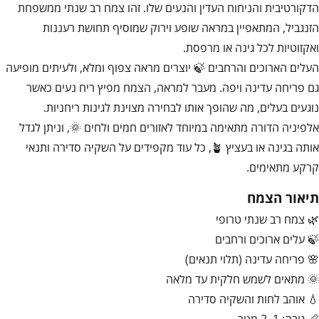
הדקורטיבית והניחוח העדין והנעים שלו. זהו צמח רב שנתי ממשפחת
הזנגביל, המתאפיין במראה שופע וירוק שמוסיף תחושת רעננות
ואקזוטיות לכל גינה או מרפסת.
העלים הארוכים והרחבים 🍃 יוצרים מראה צפוף ומלא, ולעיתים מופיעה
גם פריחה עדינה ויפה. מעבר למראה, הצמח מפיץ ריח נעים כאשר
נוגעים בעלים, מה שהופך אותו לבחירה מצוינת לגינות ריחניות.
אלפיניה הדורה מתאימה במיוחד לאזורים חמים ולחים 🌞, וניתן לגדל
אותה בגינה או בעציץ 🪴, כל עוד מקפידים על השקיה סדירה ותנאי
קרקע מתאימים.
תיאור הצמח
🌿 צמח רב שנתי טרופי
🍃 עלים ארוכים ורחבים
🌸 פריחה עדינה (תלוי תנאים)
🌞 מתאים לשמש חלקית עד מלאה
💧 אוהב לחות והשקיה סדירה