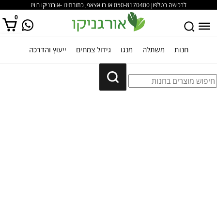
לרכישה בטלפון
050-8170400
או ב
וואצאפ
, כתובתינו -אורגניקו בוויז
0
חנות
משתלה
מנגו
גידול צמחים
ייעוץ והדרכה
אין מוצרים בסל הקניות.