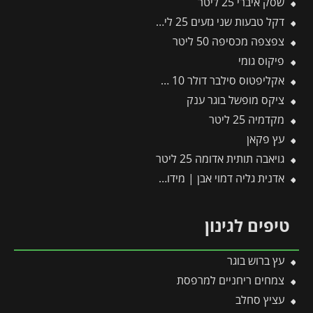
שסק איברי 25 ליטר
דקל טבעות שני גזעים 25 ליטר
צפצפה מכסיפה 50 ליטר
פיקוס גומי
אקליפטוס סילבר דולר 10 ליטר
ציקס מופשל בוגר ענק
מקדמיה 25 ליטר
עץ פקאן
גויאבה תותית אדומה 25 ליטר
אדנית גליה דמוי אבן | מידות 78x30x29 ס״מ | חול
טיפים לגינון
עץ ברוש בוגר
צמחים ריחניים למרפסת
עציץ סחלב