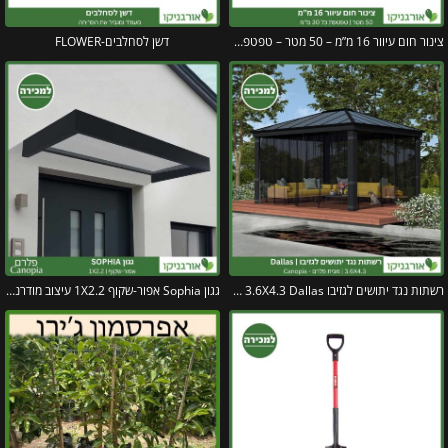
צינור חום עיוור 16 מ”מ – 50 מטר – טפטפת כל 30 ס"מ
דשן לסחלבים-FLOWER
רשתות נגד יתושים לגזיבו 3.6X4.3 Dallas מבית פלרם – Canopia
גגון Sophia אפור-שקוף 1X2.2 עיצוב מודרני מבית פלרם – Canopia