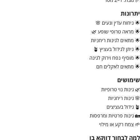
📏 גובה: 1–2 מטר
יתרונות
🌟 ניחוח עדין ונעים 🌸
🌟 מראה טרופי שופע 🌿
🌟 מתאים לגינות ריחניות
🌟 ניתן לגידול בעציץ 🪴
🌟 מוסיף נפח וירוק לגינה
🌟 מתאים לאקלים חם
שימושים
🌿 גינות נוי טרופיות
🌸 גינות ריחניות
🪴 גידול בעציצים
🏡 גינות פרטיות ומרפסות
🌱 צמח רקע או מילוי
למה לבחור דווקא בו