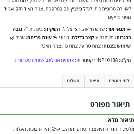
(אלפיניה הדורה) צמח עשבוני עם קנה שורש רב שנתי, צמח מוסיף
לאווירה טרופית ניתן לגדל בעציץ וגם במרפסת, צמח מאוד חזק ועמיד
מפני מזיקים
☀️
תנאי אור:
שמש מלאה, חצי צל 💧
השקיה:
בינונית 📏
גובה
בבגרות:
משתנה ⚡
קצב גדילה:
בינוני 🌸
עונת פריחה:
אביב 🌿
שימוש בצמח:
צמח טרופי, צמח נוי, צמח מאכל
מק"ט:
HNP10188
קטגוריות:
צמחים אכילים
,
צמחים עשבוניים
למי מתאים
תיאור
משלוח
תיאור מפורט
תיאור מלא
אלפיניה הדורה היא צמח טרופי מרהיב 🌿🌸, הידוע בזכות העלווה