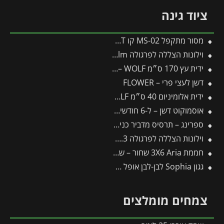
ציוד גינה
מסור מתקפל MS-02 קו CUT
וילונות הצללה לפרגולה 3.4X8.1 Stockholm מבית פלרם – Canopia
ידית עץ 170 ס״מ ZM170 – WOLF
דשן לעצי פרי – FLOWER
ידית אלומיניום 40 ס״מ ZM04 – WOLF
אוסמוקוט דשן – ל-6 חודשים – 3 ק"ג
ספרינג – תרסיס מדביר כנימות
וילונות הצללה לפרגולה 3X7.3 מבית פלרם – Canopia
חממת 3X6 Aria שחור – שקוף מבית פלרם – Canopia
גגון Sophia לבן-לבן אופל 1X1.6 עיצוב מודרני מבית פלרם – Canopia
צמחים מומלצים