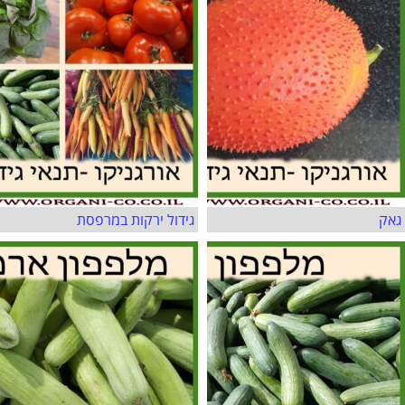
גאק
גידול ירקות במרפסת