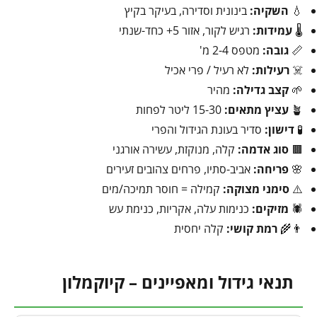
💧
השקיה:
בינונית וסדירה, בעיקר בקיץ
🌡️
עמידות:
רגיש לקור, אזור 5+ כחד-שנתי
📏
גובה:
מטפס 2-4 מ'
☠️
רעילות:
לא רעיל / פרי אכיל
🌱
קצב גדילה:
מהיר
🪴
עציץ מתאים:
15-30 ליטר לפחות
🧪
דישון:
סדיר בעונת הגידול והפרי
🟫
סוג אדמה:
קלה, מנוקזת, עשירה אורגני
🌸
פריחה:
אביב-סתיו, פרחים צהובים זעירים
⚠️
סימני מצוקה:
קמילה = חוסר תמיכה/מים
🕷️
מזיקים:
כנימות עלה, אקריות, כנימת עש
👨‍🌾
רמת קושי:
קלה יחסית
תנאי גידול ומאפיינים – קיוקמלון