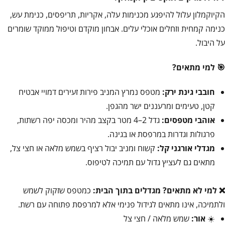
הקיוקמלון עלול להיפגע מכנימות עלה, אקריות, תריפסים, כנימת עש,
כנימה קמחית וזחלים אוכלי עלים. אבחון מוקדם וטיפול ממוקד שומרים
על היבול.
🎯 למי מתאים?
חובבי גינת ירק:
מטפס נמרץ המניב פירות זעירים דמויי אבטיח
קטן, טעימים ומרעננים ישר מהגפן.
אוהבי מטפסים:
גדל 2–4 מטר בקצב מהיר ומכסה יפה רשתות,
פרגולות וגדרות במרפסת או בגינה.
מגדלי אורגני קל:
קשוח ומניב יבול רציף בשמש מלאה או חצי צל,
מתאים גם לעציץ גדול עם תמיכה לטיפוס.
❌ למי לא מתאים?
מגדלים בתוך הבית:
כמטפס שזקוק לשמש
ולתמיכה, אינו מתאים לגידול פנימי אלא למרפסת פתוחה עם רשת.
☀️
אור:
שמש מלאה / חצי צל