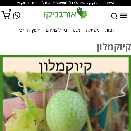
הצמח חולה? זקוק לדשן? שלחו לי
וואצאפ
ואתאים לכם פתרון מדויק 🌱
0
חנות
משתלה
מנגו
גידול צמחים
ייעוץ והדרכה
אין מוצרים בסל הקניות.
קיוקמלון