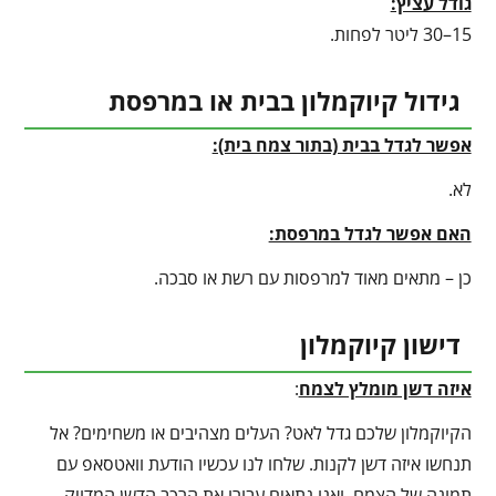
גודל עציץ:
15–30 ליטר לפחות.
גידול קיוקמלון בבית או במרפסת
אפשר לגדל בבית (בתור צמח בית):
לא.
האם אפשר לגדל במרפסת:
כן – מתאים מאוד למרפסות עם רשת או סבכה.
דישון קיוקמלון
איזה דשן מומלץ לצמח
:
הקיוקמלון שלכם גדל לאט? העלים מצהיבים או משחימים? אל
תנחשו איזה דשן לקנות. שלחו לנו עכשיו הודעת וואטסאפ עם
תמונה של הצמח, ואנו נתאים עבורו את הרכב הדשן המדויק