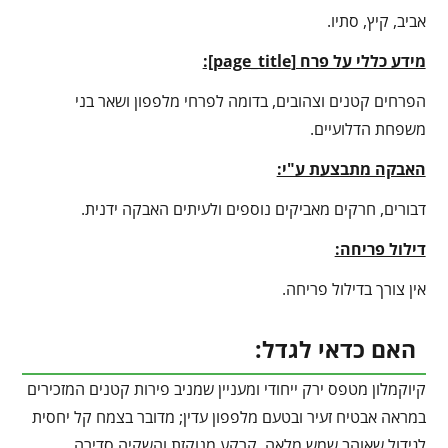
אביב, קיץ, סתיו.
מידע כללי על פרח [
page_title
]:
הפרחים קטנים וצהובים, בדומה לפרחי מלפפון ושאר בני
משפחת הדלועיים.
האבקה מתבצעת ע"י:
דבורים, חרקים מאביקים נוספים ולעיתים האבקה ידנית.
דילול פריחה:
אין צורך בדילול פריחה.
האם כדאי לגדל:
קיוקמלון מטפס ירק ייחודי ומעניין שמניב פירות קטנים המזכירים
במראה אבטיח זעיר ובטעם מלפפון עדין; מדובר בצמח קל יחסית
לגידול שאוהב שמש מלאה, קרקע מנוקזת והשקיה סדירה,