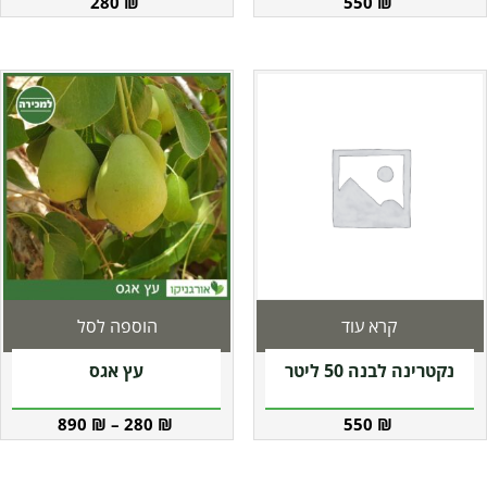
280
₪
550
₪
קרא עוד
הוספה לסל
נקטרינה לבנה 50 ליטר
עץ אגס
890
₪
–
280
₪
550
₪