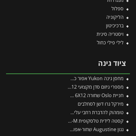
ספלול
הליקוניה
ברכיכיטון
ויסטריה סינית
לילי פילי כחול
ציוד גינה
מחסן גינה Yukon אפור כהה 3.3X4 מבית פלרם – קנופיה
מספרי גיזום סדן מקצועי 12 GG -תבור
חניית Oslo שחורה 6X12 מבית פלרם – Canopia
מירקל גרו דשן לסחלבים
טומהוק להדברת רחבי עלים (אגן) 1 ליטר
קסטה לידית טלסקופית ZS-M
גגון Augustine שחור-אפור 2.95*0.9 מבית פלרם – Canopia