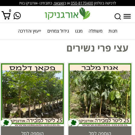
לרכישה בטלפון
050-8170400
או ב
וואצאפ
, כתובתינו -אורגניקו בוויז
0
חנות
משתלה
מנגו
גידול צמחים
ייעוץ והדרכה
אין מוצרים בסל הקניות.
עצי פרי נשירים
הוספה לסל
הוספה לסל