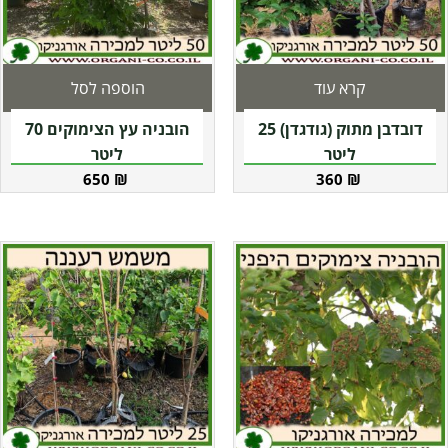
קרא עוד
הוספה לסל
דובדבן מתוק (גודגדן) 25
הובניה עץ הצימוקים 70
ליטר
ליטר
650
₪
360
₪