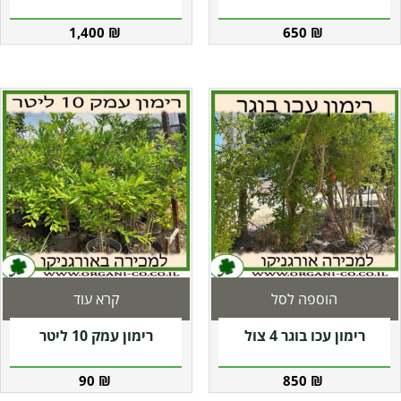
1,400
₪
650
₪
הוספה לסל
קרא עוד
רימון עכו בוגר 4 צול
רימון עמק 10 ליטר
90
₪
850
₪