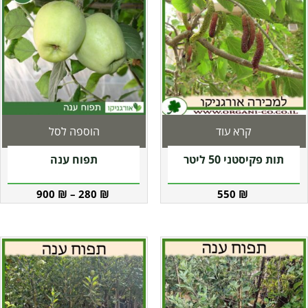
קרא עוד
הוספה לסל
תות פקיסטני 50 ליטר
תפוח ענה
900
₪
–
280
₪
550
₪