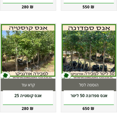
280
₪
550
₪
הוספה לסל
קרא עוד
אגס ספדונה 50 ליטר
אגס קוסטיה 25
280
₪
650
₪