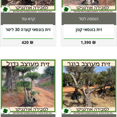
הוספה לסל
קרא עוד
זית בונסאי קטן
זית בונסאי קערה 30 ליטר
420
₪
1,390
₪