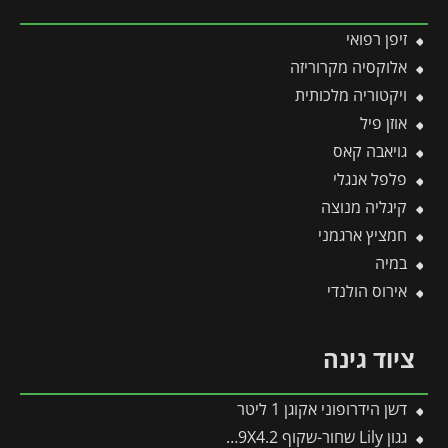
זיפן רפואי
אלוקסיה מקרוריזה
ויקטוריה מלכותית
אוזן פיל
גויאבה קאס
פלפל אנגלי
קיגליה מנוצה
חמציץ ארגמני
במיה
אירוס הולנדי
ציוד גינה
דשן הידרופוני אקוגן 1 ליטר
גגון Lily שחור-שקוף 0.9X4.2 בעיצוב רטרו מבית פלרם – Canopia