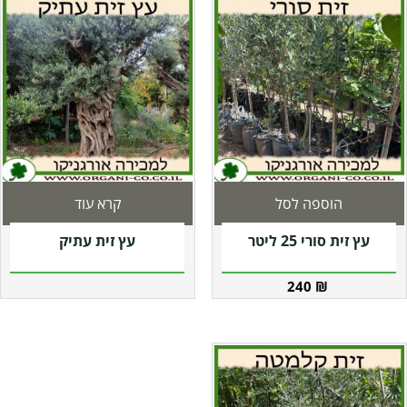
הוספה לסל
קרא עוד
עץ זית סורי 25 ליטר
עץ זית עתיק
240
₪