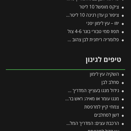
ציקס מופשל 10 ליטר
ציפור גן עדן רגינה 10 ליטר 2 יציאות
יוזו – עץ לימון יפני
תפוז סמי טבורי בוגר 4-6 צול
פלומריה ריחנית לבן צהוב 25 ליטר
טיפים לגינון
השקיה עץ לימון
סחלב לבן
גידול מנגו בעציץ: המדריך המלא למקסום פרי במרפסת ובגינה
מנגו עומר או מאיה: ראש בראש – מי מהם עדיף לגדל בגינה?
צמחי קיץ למרפסת
דשן לסחלבים
הרכבת עצים: המדריך המלא להרכבת עצי פרי בגינה 🌳