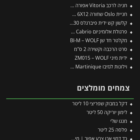
חניה לרכב Vitoria אפורה 2.9X5 מבית פלרם – Canopia
חניית Oslo שחורה 6X12 מבית פלרם – Canopia
קלשון קש ידית פיברגלס J-230 -תבור
פרגולת אלומיניום Sierra Cabrio אפורה 3X6.2 נפתחת מבית פלרם – Canopia
מקלטר חד שן BI-M – WOLF
סרט הרכבה וקשירה 2 ס"מ
ידית מיני ZM015 – WOLF
וילונות לגזיבו 3X4.3 Martinique מבית פלרם – Canopia
צמחים מומלצים
דקל במבוק שפריצי 10 ליטר
לימון יוריקה 50 ליטר
מנגו שלי
פלסה 25 ליטר
כד דמוי אבן צבע אפור | מידות 55×59 ס״מ