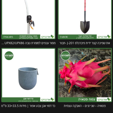
את שפיכה קצר ידית פיברגלס J-201 -תבור
מסור ענפים למזמרת גובה UPX82/UPX86 פיסקארס
פטאיה – שני זנים – האבקה עצמית
כד דמוי אבן צבע אפור | מידות 33.5×33 ס״מ