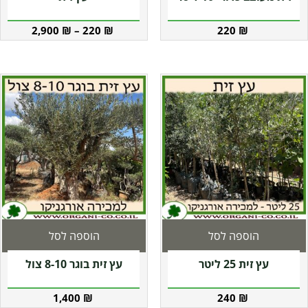
2,900
₪
–
220
₪
220
₪
הוספה לסל
הוספה לסל
עץ זית 25 ליטר
עץ זית בוגר 8-10 צול
1,400
₪
240
₪