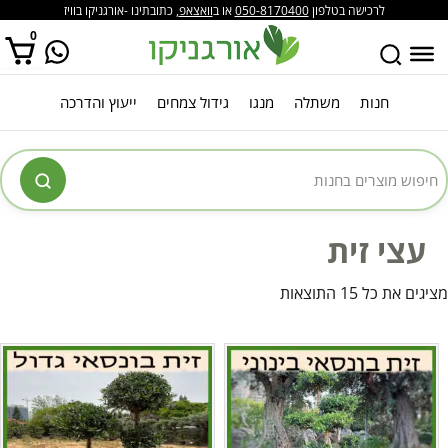
לרכישה בטלפון
050-8170400
או ב
וואצאפ
, כתובתינו -אורגניקו בוויז
0
חנות
משתלה
מנגו
גידול צמחים
ייעוץ והדרכה
אין מוצרים בסל הקניות.
עצי זית
מציגים את כל ⁦15⁩ התוצאות