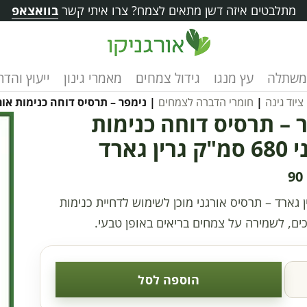
מתלבטים איזה דשן מתאים לצמח? צרו איתי קשר
בוואצאפ
משתלה
עץ מנגו
גידול צמחים
מאמרי גינון
ייעוץ והד
ציוד גינה
|
חומרי הדברה לצמחים
| נימפר – תרסיס דוחה כנימות אורגני 680 סמ"ק גרין
 – תרסיס דוחה כנימות
ין גארד
90
ן גארד – תרסיס אורגני מוכן לשימוש לדחיית כנימות
כים, לשמירה על צמחים בריאים באופן טבעי.
הוספה לסל