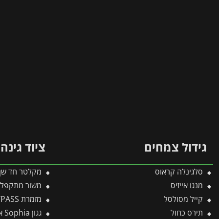
גידול צמחים
ציוד גינה
סלגינלה קראוס
מקלטר חד שן I-M – WOLF
מנגו אייזיס
משור מתקפל תבור 180 24
קייל מסולסל
מזמרת BYPASS טלסקופית RR900T – WOLF
תירס כחול
גגון Sophia אפור-שקוף 1X1.6 עיצוב מודרני מבית פלרם – Canopia