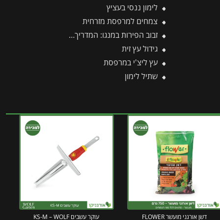
לימון ננסי בעציץ
צמחים למרפסת מזרחית
זבוב הפירות במנגו: המדריך המלא להגנה על היבול מפני עקיצות וריקבון
גידול עץ זית
עץ ליצ'י במרפסת
שתיל לימון
דשן אורגני מועשר FLOWER
עוקר עשבים KS-M – WOLF