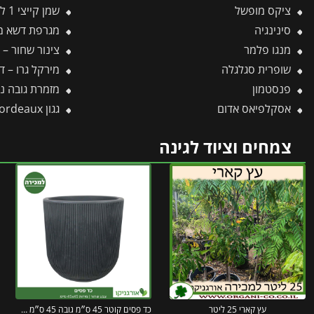
ציקס מופשל
שמן קייצי 1 ליטר – JMS
סינינגיה
מגרפת דשא מתכת 18 – 7
מנגו פלמר
צינור שחור – 16 מ"מ – 50 מטר דרג 4
שופרית סגלגלה
מירקל גרו – דשן יר
פנסטמון
מזמרת גובה נטענת 1.6 מטר 
אסקלפיאס אדום
גגון Bordeaux לבן-שקוף 1.4X2.2 מבית פלרם – Canopia
צמחים וציוד לגינה
עץ קארי 25 ליטר
כד פסים קוטר 45 ס״מ גובה 45 ס״מ שחור