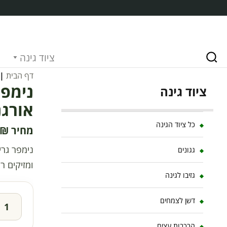
ציוד גינה
דף הבית
|
נימפר
ציוד גינה
אורגני 680 סמ"ק גר
כל ציוד הגינה
₪
נימפר גרי
גגונים
ומזיקים ר
גזיבו לגינה
דשן לצמחים
הרכבות עצים