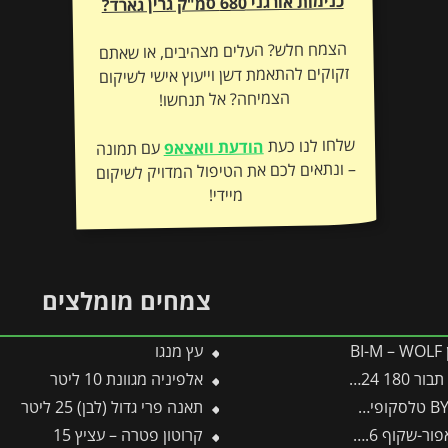
כנימות אורגני 680 סמ"ק גרין גארד?
הצמח חלש? העלים מצהיבים, או שאתם
זקוקים להתאמת דשן וייעוץ אישי לשיקום
הצמיחה? אל תנחשו!
שלחו לנו כעת
הודעת וואצאפ
עם תמונה
– ונתאים לכם את הטיפול המדויק לשיקום
מיידי!
צמחים מומלצים
B
עץ מנגו
TTS -תבור
אלפיניה מגוונת 10 ליטר
תאנה פרי גדול (לבן) 25 ליטר
קרוטון פטרה – עציץ 15