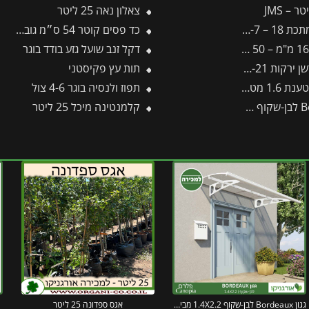
צאלון נאה 25 ליטר
J- -תבור
כד פסים קוטר 54 ס״מ גובה 54 ס״מ שחור
דקל זנב שועל גזע בודד בוגר
קות 18-18-21
תות עץ פקיסטני
400-R -תבור
תפוז ולנסיה בוגר 4-6 צול
קלמנטינה מיכל 25 ליטר
גגון Bordeaux לבן-שקוף 1.4X2.2 מבית פלרם – Canopia
אגס ספדונה 25 ליטר