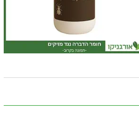
של
נימפר
-
תרסיס
דוחה
כנימות
אורגני
680
סמ"ק
גרין
גארד