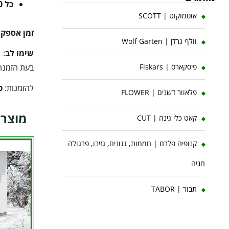
כל 10 ק"ג נוספים
אוסמוקוט | SCOTT
זמן אספק
וולף גרדן | Wolf Garten
שימו לב
:
בעת הזמנה 
פיסקארס | Fiskars
להזמנות:
ט
פלאוור דשנים | FLOWER
מוצרי
קאט כלי גינה | CUT
קנופיה פלרם | חממות, גגונים, גזיבו, פרגולה
חניה
תבור | TABOR