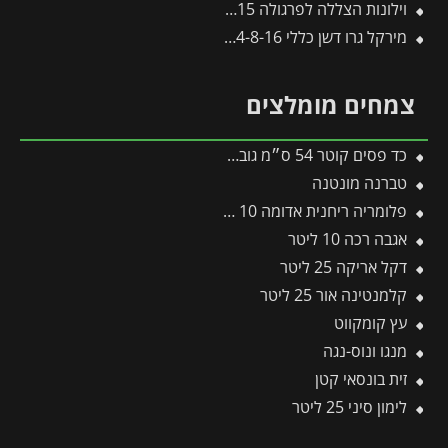
וילונות הצללה לפרגולה 3X9.15 מבית פלרם – Canopia
מירקל גרו דשן כללי 24-8-16 – 2.5 ק"ג
צמחים מומלצים
כד פסים קוטר 54 ס״מ גובה 54 ס״מ אפור כהה
טברנה מונטנה
פלומריה ריחנית אדומה 10 ליטר
אגבה רכה 10 ליטר
דקל אריקה 25 ליטר
קלמנטינה אור 25 ליטר
עץ קומקווט
מנגו ונוס-נגה
זית בונסאי קטן
לימון סיני 25 ליטר