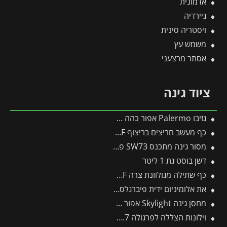
אדמונית
גיירדיה
ויסטריה סינית
משמש עץ
אסתר מרצעני
ציוד גינה
גזיבו Palermo אפור כהה 4.3X4.3 מבית פלרם – Canopia
כף מעשב חריצים בריצוף KF-2K – WOLF
מסור גינה מתכנס SW73 פיסקארס
דשן בוסט גת 1 ליטר
כף שתילה מגולוונת צרה LU-P – WOLF
את אלומיניום ידית פיברגלס -תבור
מחסן גינה Skylight אפור 1.9X3 מבית פלרם – קנופיה
וילונות הצללה לפרגולה 3X9.7 מבית פלרם – Canopia