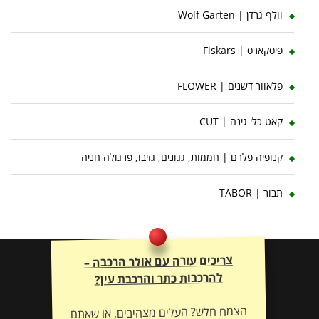
וולף גרדן | Wolf Garten
פיסקארס | Fiskars
פלאוור דשנים | FLOWER
קאט כלי גינה | CUT
קנופיה פלרם | חממות, גגונים, גזיבו, פרגולה חניה
תבור | TABOR
צריכים עזרה עם אולר הרכבה –
להרכבות כתר והרכבת עין?
הצמח חלש? העלים מצהיבים, או שאתם
זקוקים להתאמת דשן וייעוץ אישי לשיקום