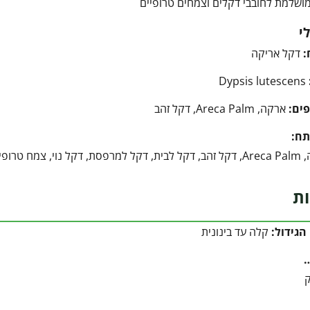
ושלמת לחובבי דקלים וצמחים טרופיים
י
:
דקל אריקה
Dypsis lutescens
ים:
ארקה, Areca Palm, דקל זהב
תח:
טרופיות, צמח לבית
ות
הגידול:
קלה עד בינונית