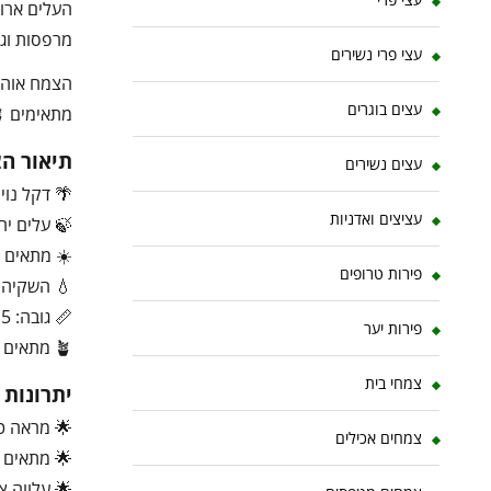
העלים ארוכ
מרפסות וגי
עצי פרי נשירים
הצמח אוהב 
עצים בוגרים
מתאימים 🪴.
תיאור ה
עצים נשירים
🌴 דקל נוי
עציצים ואדניות
🍃 עלים יר
☀️ מתאים ל
פירות טרופים
💧 השקיה ב
📏 גובה: 1.5–6 מטר
פירות יער
🪴 מתאים גם לעציצים וגידול ביתי
צמחי בית
יתרונות
🌟 מראה טר
צמחים אכילים
🌟 מתאים ג
🌟 עלווה צ