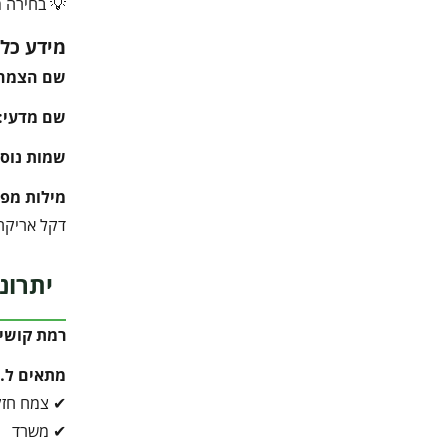
💡 בחירה מ
מידע כלל
שם הצמח
שם מדעי:
שמות נוספ
מילות מפ
דקל אריקה, Areca Palm, דקל זהב, דקל לבית, דקל למרפסת, דקל נוי, צמח טרופי, דקל לעציץ, גינות 
יתרונ
רמת קושי 
מתאים ל…
✔ צמח חזק
✔ משרד