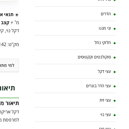
הדרים
☀️
תנאי או
מ׳ ⚡
קצב 
זני מנגו
דקל נוי, קל
חלוקי נחל
מק"ט:
142
סוקולנטים וקקטוסים
למי מתא
עצי דקל
תיאור
עצי הדר בוגרים
עצי זית
תיאור מ
דקל אריקה 
עצי נוי
למרפסת מוא
עצי פרי