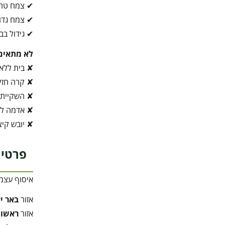
✔ צמח טרו
✔ צמח גדול
✔ גידול בב
לא מתאים
✘ בית ללא 
✘ קרה חז
✘ השקיית 
✘ אדמה לא
✘ יובש קיצו
פרטי 
איסוף עצמ
אזור
באר י
אזור
ראשון 