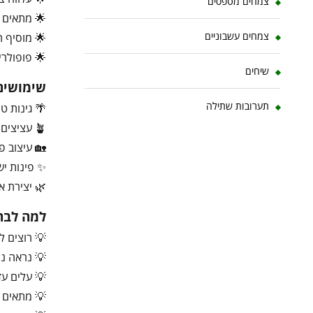
צמחים מטפסים
🌟 מתאים לע
צמחים עשבוניים
🌟 מוסיף ת
🌟 פופולרי
שיחים
שימושים
תערובות שתילה
🌴 גינות טר
🪴 עציצים לבית ולמרפסת
🏡 עיצוב פנ
✨ פינות יש
🌿 יצירת א
למה לבחו
💡 רוצים ל
💡 נראה נה
💡 עלים עד
💡 מתאים ל