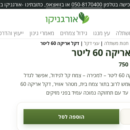
ישה בטלפון
050-8170400
או ב
וואצאפ
, כתובתינו -אורגניקו בוו
שתלה
עץ מנגו
גידול צמחים
מאמרי גינון
ייעוץ והדרכ
חנות משתלה
|
עצי דקל
| דקל אריקה 60 ליטר
ה 60 ליטר
750
דקל אריקה 60 ליטר – למכירה – צמח קל לגידול, אפשר לגדל
בעציץ משמש לרוב בתור צמח בית, מטהר אוויר, דקל אריקה 60
 עד עם תחזוקה נמוכה עמיד בפני מזיקים
הוספה לסל