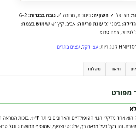
ר:
חצי צל 💧
השקיה:
בינונית, מרובה 📏
גובה בבגרות:
2–6
גדילה:
בינוני 🌸
עונת פריחה:
אביב, קיץ 🌿
שימוש בצמח:
 לגידול, צמח טרופי
HNP10
קטגוריות:
עצי דקל
,
עצים בוגרים
ים
תיאור
משלוח
 מפורט
לא
הוא אחד מדקלי הנוי הפופולריים והאהובים ביותר 🌴✨, בזכות המראה הט
רת. זהו דקל בעל מראה רך, אלגנטי וצפוף, שמוסיף תחושת ג'ונגל טרופ