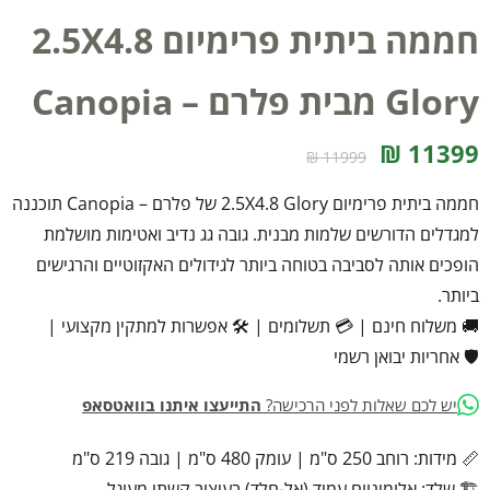
חממה ביתית פרימיום 2.5X4.8
Glory מבית פלרם – Canopia
11399 ₪
11999 ₪
חממה ביתית פרימיום 2.5X4.8 Glory של פלרם – Canopia תוכננה
למגדלים הדורשים שלמות מבנית. גובה גג נדיב ואטימות מושלמת
הופכים אותה לסביבה בטוחה ביותר לגידולים האקזוטיים והרגישים
ביותר.
🚚 משלוח חינם
|
💳 תשלומים
|
🛠️ אפשרות למתקין מקצועי
|
🛡️ אחריות יבואן רשמי
יש לכם שאלות לפני הרכישה?
התייעצו איתנו בוואטסאפ
📏 מידות: רוחב 250 ס"מ | עומק 480 ס"מ | גובה 219 ס"מ
🏗️ שלד: אלומיניום עמיד (אל-חלד) בעיצוב קשתי מעוגל