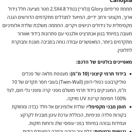
חממת פרימיום Glory (גלורי) בגודל 2.5X4.8 מטר מציעה חלל גידול
ארוך, מקצועי ורחב ידיים, המיועד למגדלים מתקדמים הדורשים הגנה
מקסימלית על גידולים רגישים ויקרים. החממה משלבת שלדת אלומיניום
מעובה במיוחד בגוון אנתרציט אלגנטי עם פתרונות בידוד ואוורור
מתקדמים ביותר, המאפשרים עבודה נוחה בסביבה מוגנת ומבוקרת
לחלוטין.
מאפיינים בולטים של הדגם:
בידוד תרמי קיצוני (10 מ"מ):
מעטפת מלאה של פנלים
פוליקרבונט כפולי-דופן (Twin-Wall) בעובי חסר תקדים של 10
מ"מ, המעניקים בידוד תרמי מושלם מפני קרה ומפני גלי חום, לצד
100% חסימת קרינת UV מזיקה.
חוסן מבני מקסימלי:
שלדת אלומיניום אל-חלד כבדה ומחוזקת
בקורות פלדה פנימיות, הכוללת ערכת עיגון מובנית לקרקע
ועמידות גבוהה במיוחד בפני עומסי שלג ורוחות חזקות.
נגישות ובטיחות:
דלת ציר גבוהה ורחבה המצוידת בידית