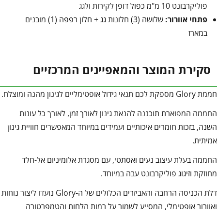
פוליקרבונט 10 מ"מ כפול דופן לקירות ולגג
פתחי אוורור:
שלושה (3) חלונות גג + חלון רפפה (1) מובנים
במארז
סקירת המוצר והמאפיינים המרכזיים
חממת Glory מספקת לכם תנאי גידול אופטימליים לגינון מהנה ומוצלח.
החממה המפוארת תוכננה להנאת גינון לאורך זמן, לאורך כל עונות
השנה, בזכות חומרים איכותיים ועמידים במיוחד המאפשרים חוויית גינון
אמיתית.
החממה בעלת עיצוב נעים ואסתטי, עם מסגרת אלומיניום אל-חלד
מחוזקת וזיגוג פוליקרבונט עבה במיוחד.
דלת הכניסה הרחבה והאביזרים הכלולים של ה-Glory נועדו ליצור נוחות
ואוורור אופטימלי, המסייע לשמור על רמות הלחות והטמפרטורה