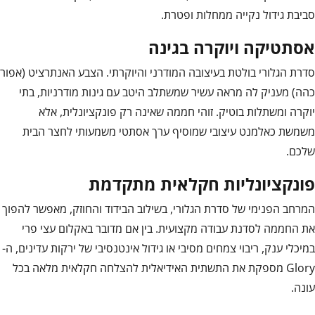
סביבת גידול נקייה ממחלות ופטרת.
אסתטיקה ויוקרה בגינה
סדרת הגלורי בולטת בעיצובה המודרני והיוקרתי. הצבע האנתרציט (אפור
כהה) מעניק לה מראה עשיר שמשתלב היטב עם גינות מודרניות, בתי
יוקרה ומשתלות בוטיק. זוהי חממה שאינה רק פונקציונלית, אלא
משמשת כאלמנט עיצובי שמוסיף ערך אסתטי משמעותי לחצר הבית
שלכם.
פונקציונליות חקלאית מתקדמת
המרחב הפנימי של סדרת הגלורי, בשילוב הבידוד והחוזק, מאפשר להפוך
את החממה לסדנת עבודה מקצועית. בין אם מדובר באקלום עצי פרי
במיכלי ענק, ריבוי צמחים מסיבי או גידול אינטנסיבי של ירקות עדינים, ה-
Glory מספקת את התשתית האידיאלית להצלחה חקלאית מלאה בכל
עונה.