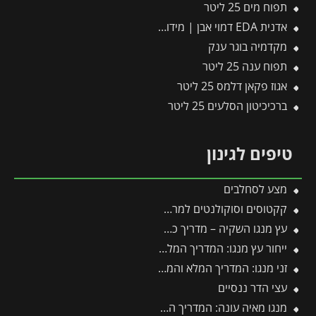
תפוח מים 25 ליטר
אדנית EDA דמוי אבן | מידות 78.5X29.5X60 ס"מ | אפור בהיר
מקדמיה בוגר ענק
תפוח ענה 25 ליטר
אגוז פקאן דלמס 25 ליטר
ברכיכיטון הסלעים 25 ליטר
טיפים לגינון
מצע לסחלבים
קקטוסים וסוקולנטים למרפסת
עץ מנגו השקיה – מדריך כמויות, תדירות ומשטר השקיה אופטימלי
ייחור עץ מנגו: המדריך המלא לריבוי וכל הסיבות למה עדיף לוותר על זה
זני מנגו: המדריך המלא והמקיף ביותר לזני מנגו
עצי הדר ננסיים
מנגו מאיה עונה: המדריך המלא לעונות הפרי, השתילה, הגיזום והטיפול