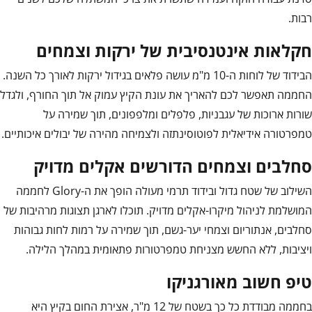
רבות.
חקלאות אינטנסיבית של ירקות וצמחים
הבידוד של לוחות ה-10 מ"מ עושה פלאים בגידול ירקות לאורך כל השנה.
החממה תאפשר לכם להאריך את עונת הקיץ עמוק אל תוך החורף, ולגדל
שורות ארוכות של עגבניות, פלפלים ומלפפונים, תוך שמירה על
טמפרטורה אידיאלית לפוטוסינתזה ולצמיחה מהירה של יבולים איכותיים.
סחלבים וצמחים הדורשים אקלים מדויק
השילוב של שטח גדול ובידוד תרמי מעולה הופך את ה-Glory לחממה
המושלמת לניהול מיקרו-אקלים מדויק. תוכלו לארגן תצוגות מרהיבות של
סחלבים, אנתוריום וצמחי יער-גשם, תוך שמירה על רמות לחות גבוהות
ויציבות, ללא החשש מצניחת טמפרטורות פתאומית במהלך הלילה.
טיפ חשוב מאורגניקו
בחממה מבודדת כל כך בשטח של 12 מ"ר, אצירת החום בקיץ היא