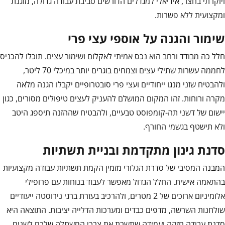
ויוקרתי בחצר, אידיאלי למגדלים הדורשים סביבת עבודה גדולה, מוגנת
ומקצועית ללא פשרות.
שימור והגנה על אוספי עצי פרי
חלל כה מבודד ורחב הוא נכס אמיתי לאקלום ושימור עצים. תוכלו להכניס
לחממה עשרות שתילי עצים וצמחים בוגרים יותר במיכלי 70 ליטר,
ולהבטיח שזני מנגו ייחודיים ועצי פרי סובטרופיים יקבלו הגנה מלאה
מקרה ורוחות. זהו המקום המושלם להעניק לעצים טיפולים מסורים, כגון
יישום של דשני תה-קומפוסט טבעיים, ולהבטיח שההזנה תיספג היטב
ולא תישטף בגשמי החורף.
סדנת גינון מתקדמת ובניית תשתיות
המבנה המסיבי של סדרת הגלורי מזמין הקמת תשתיות עבודה מקצועיות
בהתאמה אישית. החלל הגדול מאפשר לעבוד בנוחות עם פרופילי
אלומיניום ארוכים של 2 מטרים, ולהרכיב בעזרת ברגי נירוסטה ייעודיים
שולחנות השרשה, מדפים כבדים ומערכות הדלייה יציבות. התוצאה היא
סדנת עבודה חזקה ועמידה שתשרת את צרכי המשתלה שלכם לשנים