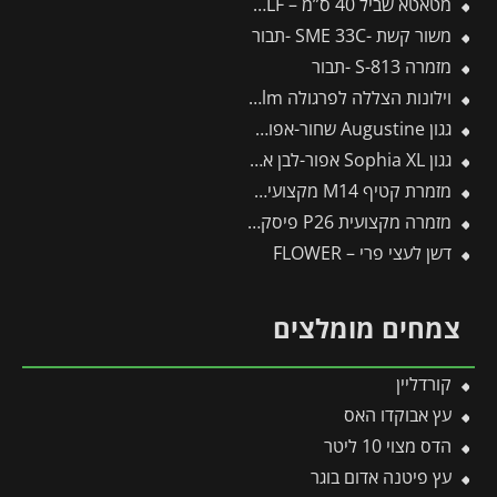
מטאטא שביל 40 ס”מ – SB400M – WOLF
משור קשת -SME 33C -תבור
מזמרה S-813 -תבור
וילונות הצללה לפרגולה 3.4X9.5 Stockholm מבית פלרם – Canopia
גגון Augustine שחור-אפור 2.6*0.9 מבית פלרם – Canopia
גגון Sophia XL אפור-לבן אופל 1.4X5.7 עיצוב מודרני מבית פלרם – Canopia
מזמרת קטיף M14 מקצועית קו CUT
מזמרה מקצועית P26 פיסקארס
דשן לעצי פרי – FLOWER
צמחים מומלצים
קורדליין
עץ אבוקדו האס
הדס מצוי 10 ליטר
עץ פיטנה אדום בוגר