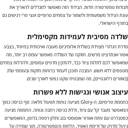
תנודות טמפרטורה חדות. הבידוד הזה מאפשר למגדלים להאריך את
עונת הגידול משמעותית ולשמור על צמחים טרופיים ועצי פרי רגישים גם
בחורף הישראלי.
שלדה מסיבית לעמידות מקסימלית
סדרת הגלורי מצוידת בשלדת אלומיניום מעובה ואיכותית במיוחד, בצבע
אפור-אנתרציט מרשים. חוזקה של השלדה מאפשר עומס רב יותר, מה
שמאפשר לכם לתלות ציוד כבד, להתקין מדפים עמוסים, ולהדלות צמחים
מטפסים ללא חשש. המבנה תוכנן לעמוד ברוחות חזקות ובעומסי שלג
(באזורים רלוונטיים), מה שמבטיח שקט נפשי לאורך שנים.
עיצוב אנושי ונגישות ללא פשרות
כחממת פרימיום, ה-Glory מציעה נוחות תפעול מלאה: סף כניסה נמוך
המאפשר מעבר קל עם ציוד, ודלת כניסה רחבה ונוחה. החממה מגיעה
כסטנדרט עם פתח אוורור אוטומטי בגג וחלון רפפה בדופן, המאפשרים
ניהול מדויק של זרימת האוויר, הלחות והטמפרטורה, תוך שמירה על