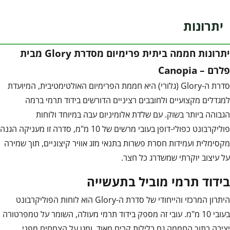
יתרונות
יתרונות חממה ביתית פרימיום מסדרת Glory מבית
פלרם – Canopia
סדרת ה-Glory (גלורי) היא חממת הפרימיום האולטימטיבית, המיועדת
למגדלים מקצועיים ולחובבים רציניים הדורשים בידוד תרמי ברמה
הגבוהה ביותר בשוק. עם שלדת אלומיניום עבה במיוחד ולוחות
פוליקרבונט כפולי-דופן בעובי מרשים של 10 מ"מ, סדרה זו מעניקה הגנה
מקסימלית ועמידות חסרת פשרות בתנאי מזג אוויר קיצוניים, תוך שמירה
על עיצוב יוקרתי שמשדרג כל חצר.
בידוד תרמי מוביל בתעשייה
היתרון המרכזי והייחודי של סדרת ה-Glory הוא לוחות הפוליקרבונט
בעובי 10 מ"מ. עובי זה מספק בידוד תרמי מעולה, השומר על טמפרטורה
יציבה בתוך החממה גם בלילות קרים מאוד, ומגן על הצמחים מפני