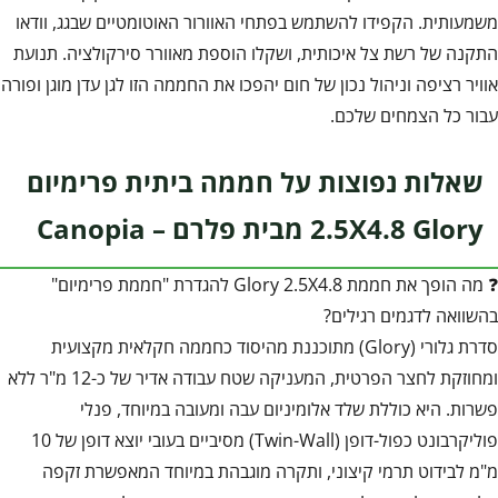
משמעותית. הקפידו להשתמש בפתחי האוורור האוטומטיים שבגג, וודאו
התקנה של רשת צל איכותית, ושקלו הוספת מאוורר סירקולציה. תנועת
אוויר רציפה וניהול נכון של חום יהפכו את החממה הזו לגן עדן מוגן ופורה
עבור כל הצמחים שלכם.
שאלות נפוצות על חממה ביתית פרימיום
2.5X4.8 Glory מבית פלרם – Canopia
❓ מה הופך את חממת Glory 2.5X4.8 להגדרת "חממת פרימיום"
בהשוואה לדגמים רגילים?
סדרת גלורי (Glory) מתוכננת מהיסוד כחממה חקלאית מקצועית
ומחוזקת לחצר הפרטית, המעניקה שטח עבודה אדיר של כ-12 מ"ר ללא
פשרות. היא כוללת שלד אלומיניום עבה ומעובה במיוחד, פנלי
פוליקרבונט כפול-דופן (Twin-Wall) מסיביים בעובי יוצא דופן של 10
מ"מ לבידוט תרמי קיצוני, ותקרה מוגבהת במיוחד המאפשרת זקפה