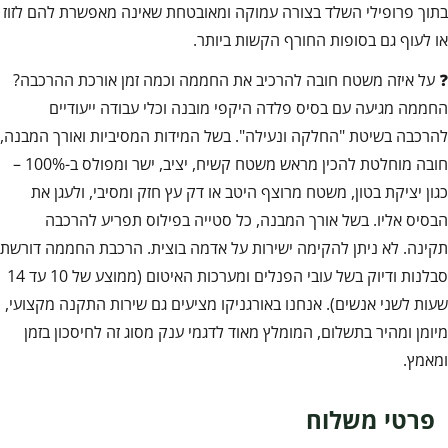
בתוך פרופילי השלד בצורה עמוקה ומאובטחת שאינה מאפשרת להם לזוז
או לעוף גם בסופות החורף הקשות ביותר.
❓ על איזה משטח חובה להרכיב את החממה וכמה זמן אורכת ההרכבה?
החממה מגיעה עם בסיס פלדה היקפי מובנה וכלי עבודה ייעודיים
להרכבה בשיטת "החלקה ונעילה". בשל המידות המסיביות ואורך המבנה,
חובה מוחלטת להכין מראש משטח קשיח, יציב, ישר ומפולס ב-100% –
כגון יציקת בטון, משטח מרוצף היטב או דק עץ חזק ומסיבי, ולעגן את
הבסיס אליו. בשל אורך המבנה, כל סטייה בפילוס תפריע להרכבה
תקינה. לא ניתן להקימה ישירות על אדמה בוצית. הרכבת החממה דורשת
סבלנות ודיוק בשל עובי הפנלים ומערכות האיטום (ממוצע של 10 עד 14
שעות לשני אנשים). אנחנו באורגניקו מציעים גם שירות התקנה מקצועי,
מיומן ומהיר בתשלום, המומלץ מאוד לדגמי ענק מסוג זה לחיסכון בזמן
ומאמץ.
פרטי משלוח