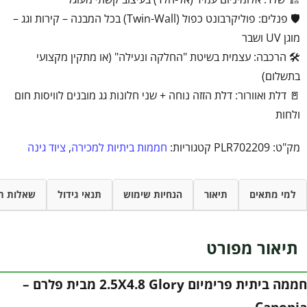
🛡️ פנלים: פוליקרבונט כפול (Twin-Wall) בכל המבנה – קירות וגג –
מוגן UV ושבר
🛠️ הרכבה: עצמית בשיטת "החלקה ונעילה" (או מתקין מקצועי
בתשלום)
🚪 דלת ואוורור: דלת הזזה נוחה + שני חלונות גג מובנים לוויסות חום
ולחות
מק"ט:
PLR702209
קטגוריות:
חממות ביתיות למכירה
,
ציוד גינה
למי מתאים
תיאור
הנחיות שימוש
תנאי גידול
שאלות ת
תיאור מפורט
חממה ביתית פרימיום 2.5X4.8 Glory מבית פלרם –
Canopia