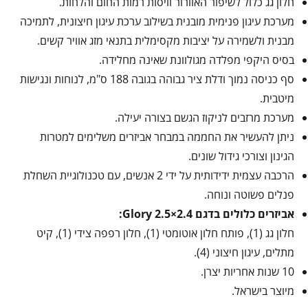
חלון גג כלול לשיפור האוורור וויסות רמות החום והלחות.
מערכת עיגון פנימית מובנית בשילוב ערכת עיגון חיצונית, לתמיכה
מבנית ולשמירה על יציבות מקסימלית בתנאי מזג אוויר קשים.
בסיס היקפי מפלדה מגולוונת שאינה מחלידה.
סף כניסה נמוך ודלת ציר גבוהה בגובה 188 ס"מ, לנוחות ונגישות
מיטבית.
מערכת מרזבים לניקוז הגשם בצורה יעילה.
ניתן להעשיר את החממה במבחר אביזרים משלימים למטרות
הגינון וצורכי גידול שונים.
הרכבה עצמית ידידותית על ידי 2 אנשים, עם טכנולוגיית השחלת
פנלים פשוטה ונוחה.
אביזרים כלולים בדגם Glory 2.5×2.4:
חלון גג (1), פותח חלון אוטומטי (1), חלון רפפה צידי (1), קיט
מתלים, עיגון חיצוני (4).
10 שנות אחריות יצרן.
מיוצר בישראל.