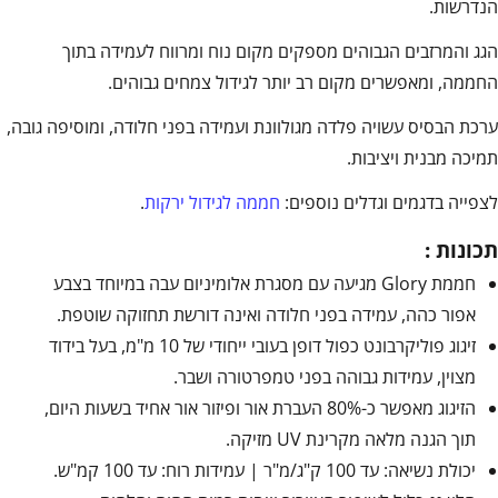
הנדרשות.
הגג והמרזבים הגבוהים מספקים מקום נוח ומרווח לעמידה בתוך
החממה, ומאפשרים מקום רב יותר לגידול צמחים גבוהים.
ערכת הבסיס עשויה פלדה מגולוונת ועמידה בפני חלודה, ומוסיפה גובה,
תמיכה מבנית ויציבות.
לצפייה בדגמים וגדלים נוספים:
חממה לגידול ירקות
.
תכונות :
חממת Glory מגיעה עם מסגרת אלומיניום עבה במיוחד בצבע
אפור כהה, עמידה בפני חלודה ואינה דורשת תחזוקה שוטפת.
זיגוג פוליקרבונט כפול דופן בעובי ייחודי של 10 מ"מ, בעל בידוד
מצוין, עמידות גבוהה בפני טמפרטורה ושבר.
הזיגוג מאפשר כ-80% העברת אור ופיזור אור אחיד בשעות היום,
תוך הגנה מלאה מקרינת UV מזיקה.
יכולת נשיאה: עד 100 ק"ג/מ"ר | עמידות רוח: עד 100 קמ"ש.