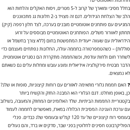
החלונות האוטומטיים?
בחלל מסיבי ומוארך של קרוב ל-5 מטרים, ויסות האקלים והלחות הוא
הלב של הצלחת הגידולים. דגם זה מצויד ב-2 חלונות גג מתכווננים
המגיעים עם פותחנים אוטומטיים מובנים בערכה, לצד חלון רפפה (קיק)
תחתון לאוורור משלים. הפותחנים האוטומטיים מבוססים על זרוע
הידראולית עם שעווה ייעודית המתפשטת בחום (ללא צורך בחשמל או
סוללות) – כשהטמפרטורה בחממה עולה, החלונות נפתחים מעצמם כדי
לשחרר חום ולחות עודפת, וכשהחממה מתקררת הם נסגרים אוטומטית.
הדבר מבטיח סירקולציה אידיאלית ומונע עובש ומחלות עלים גם כשאתם
לא נמצאים.
❓ האם חממת גלורי מתאימה לאזורים עם רוחות קיצוניות, סופות או שלג?
כן, באופן מוחלט. דגם הגלורי הוא המבנה החזק והקשיח ביותר
בקטגוריית החממות הביתיות. שלד האלומיניום המחוזק והמעובה, בשילוב
עם ערכת העגינה המסיבית הכלולה במארז, מאפשרים לחממה לעמוד
בעומסי רוח קיצוניים של עד 120 קמ"ש ובעומסי שלג כבדים. פנלי
הפוליקרבונט חסינים לחלוטין בפני שבר, סדקים או ברד, והם נעולים