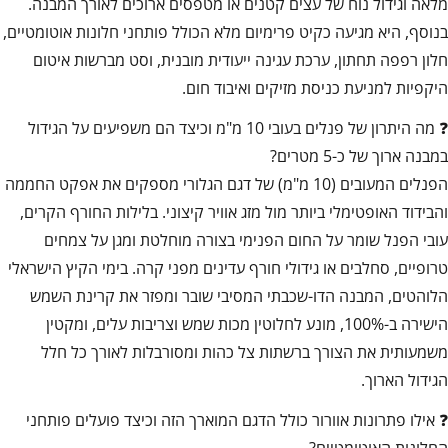
מלאה וגידול נוח של עצים קטנים או מטפסים ארוכים לאורך המבנה.
בנוסף, היא מגיעה כקיט פרימיום מלא הכולל פותחני חלונות אוטומטיים,
חלון רפפה תחתון, ערכת עגינה ייעודית מובנית, וסט מברשות איטום
היקפיות למניעת כניסת מזיקים ואיבוד חום.
❓ מה היתרון של פנלים בעובי 10 מ"מ וכיצד הם משפיעים על הגידול
במבנה ארוך של כ-5 מטרים?
הפנלים המעובים (10 מ"מ) של דגם הגלורי מספקים את אפקט החממה
והבידוד האופטימלי ביותר מול מזג אוויר קיצוני. בלילות החורף הקרים,
עובי הפנל שומר על החום הפנימי בצורה מוחלטת ומגן על צמחים
טרופיים, סחלבים או גידולי חורף עדינים מפני קרה. בימי הקיץ הישראלי
הלוהטים, המבנה הדו-שכבתי המסיבי שובר ומפזר את קרינת השמש
הישירה ב-100%, מונע לחלוטין מכות שמש וצריבות עלים, ומקטין
משמעותית את הצורך ברשתות צל כהות ומסורבלות לאורך כל חלל
הגידול הארוך.
❓ אילו פתרונות אוורור כולל הדגם המוארך הזה וכיצד פועלים פותחני