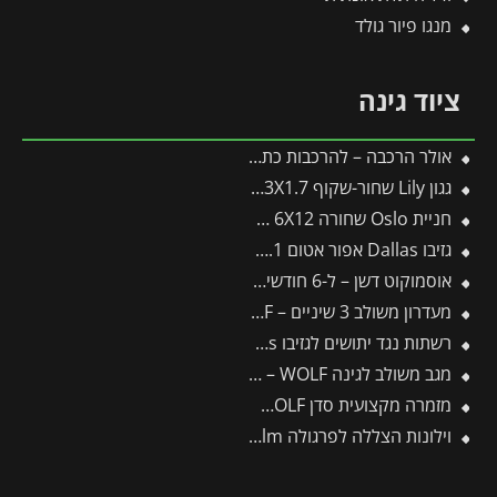
מנגו פיור גולד
ציוד גינה
אולר הרכבה – להרכבות כתר והרכבת עין
גגון Lily שחור-שקוף 1.3X1.7 בעיצוב רטרו מבית פלרם – Canopia
חניית Oslo שחורה 6X12 מבית פלרם – Canopia
גזיבו Dallas אפור אטום 3.6X6.1 מבית פלרם – Canopia
אוסמוקוט דשן – ל-6 חודשים – 3 ק"ג
מעדרון משולב 3 שיניים – IL-M3 – WOLF
רשתות נגד יתושים לגזיבו 3.6X4.3 Dallas מבית פלרם – Canopia
מגב משולב לגינה FS450M – WOLF
מזמרה מקצועית סדן RS4000 – WOLF
וילונות הצללה לפרגולה 3.4X5.9 Stockholm מבית פלרם – Canopia