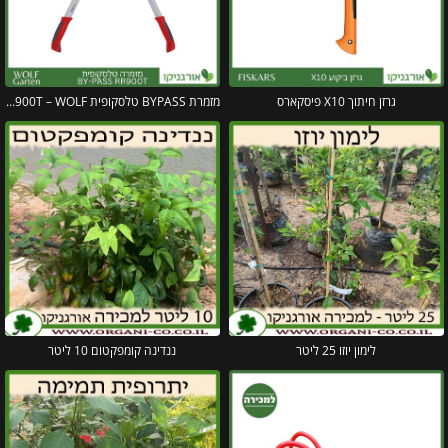
גרזן חיתוך X10 פיסקארס
מזמרת BYPASS טלסקופית RR900T – WOLF
לימון יוזו 25 ליטר
ננדינה קומפקטום 10 ליטר