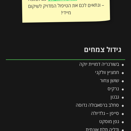
מיידי!
גידול צמחים
בשורנריה דמויית יוקה
חמציץ וולקני
שושן צחור
נרקיס
גבנון
סחלב ברסאבולה נדוסה
סייפן – גלדיולה
גפן מוסקט
ודליה תלת אונתית