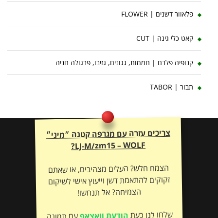
פלאוור דשנים | FLOWER
קאט כלי גינה | CUT
קנופיה פלרם | חממות, גגונים, גזיבו, פרגולה חניה
תבור | TABOR
צריכים עזרה עם מגרפה קטנה ״מיני״
LJ-M/zm15 – WOLF
?
הצמח חלש? העלים מצהיבים, או שאתם
זקוקים להתאמת דשן וייעוץ אישי לשיקום
הצמיחה? אל תנחשו!
שלחו לנו כעת
הודעת וואצאפ
עם תמונה
– ונתאים לכם את הטיפול המדויק לשיקום