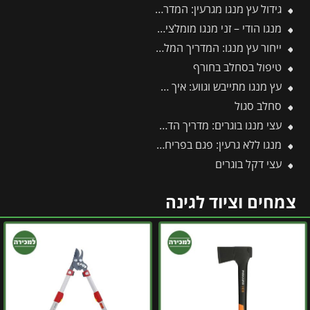
גידול עץ מנגו מגרעין: המדריך להנבטה, תנאי גידול וכדאיות
מנגו הודי – זני מנגו מומלצים בעלי פרופיל טעם עשיר וארומטי
ייחור עץ מנגו: המדריך המלא לריבוי וכל הסיבות למה עדיף לוותר על זה
טיפול בסחלב בחורף
עץ מנגו מתייבש וגווע: איך מזהים את הבעיה ומצילים את העץ בזמן?
סחלב סגול
עצי מנגו בוגרים: מדריך הדרך המהירה לפירות וצל בגינה
מנגו ללא גרעין: פגם בפריחה או יתרון אקזוטי?
עצי דקל בוגרים
צמחים וציוד לגינה