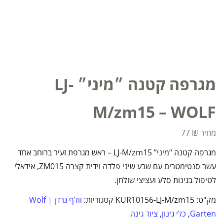
מגרפה קטנה ״מיני״ LJ-
M/zm15 – WOLF
77
₪
מגרפה קטנה “מיני” LJ-M/zm15 – ראש מגרפת זעיר ברוחב אחד
עשר סנטימטרים עם שבע שיני פלדה וידית קצרה ZM015, אידאלי
לטיפול בגינות סלע ועציצי שולחן.
מק"ט:
KUR10156-LJ-M/zm15
קטגוריות:
וולף גרדן | Wolf
Garten
,
כלי גינון
,
ציוד גינה