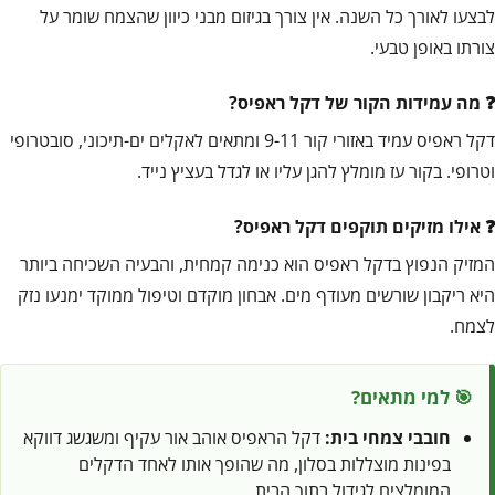
לבצעו לאורך כל השנה. אין צורך בגיזום מבני כיוון שהצמח שומר על
צורתו באופן טבעי.
מה עמידות הקור של דקל ראפיס?
דקל ראפיס עמיד באזורי קור 9-11 ומתאים לאקלים ים-תיכוני, סובטרופי
וטרופי. בקור עז מומלץ להגן עליו או לגדל בעציץ נייד.
אילו מזיקים תוקפים דקל ראפיס?
המזיק הנפוץ בדקל ראפיס הוא כנימה קמחית, והבעיה השכיחה ביותר
היא ריקבון שורשים מעודף מים. אבחון מוקדם וטיפול ממוקד ימנעו נזק
לצמח.
🎯 למי מתאים?
חובבי צמחי בית:
דקל הראפיס אוהב אור עקיף ומשגשג דווקא
בפינות מוצללות בסלון, מה שהופך אותו לאחד הדקלים
המומלצים לגידול בתוך הבית.