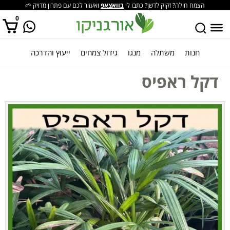
הצמח חולה? זקוק לדשן? כתבו לי
בוואצאפ
ואעזור לכם עם פתרון מדויק 🌱
0
חנות
משתלה
מנגו
גידול צמחים
ייעוץ והדרכה
אין מוצרים בסל הקניות.
דקל ראפיס