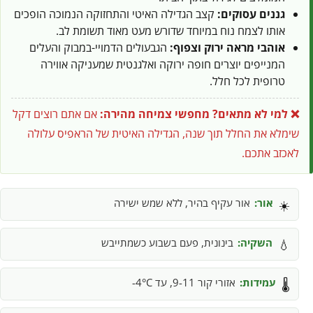
גננים עסוקים:
קצב הגדילה האיטי והתחזוקה הנמוכה הופכים
אותו לצמח נוח במיוחד שדורש מעט מאוד תשומת לב.
אוהבי מראה ירוק וצפוף:
הגבעולים הדמויי-במבוק והעלים
המנייפים יוצרים חופה ירוקה ואלגנטית שמעניקה אווירה
טרופית לכל חלל.
❌ למי לא מתאים?
מחפשי צמיחה מהירה:
אם אתם רוצים דקל
שימלא את החלל תוך שנה, הגדילה האיטית של הראפיס עלולה
לאכזב אתכם.
אור:
אור עקיף בהיר, ללא שמש ישירה
☀️
השקיה:
בינונית, פעם בשבוע כשמתייבש
💧
עמידות:
אזורי קור 9-11, עד 4°C-
🌡️