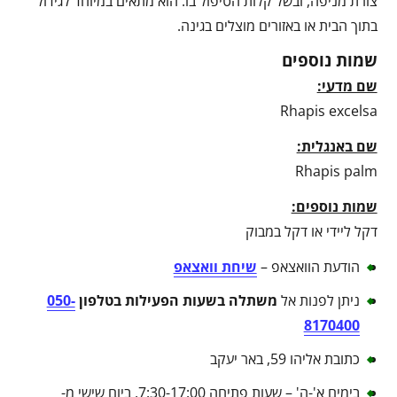
צורת מניפה, ובשל קלות הטיפול בו. הוא מתאים במיוחד לגידול
בתוך הבית או באזורים מוצלים בגינה.
שמות נוספים
שם מדעי:
Rhapis excelsa
שם באנגלית:
Rhapis palm
שמות נוספים:
דקל ליידי או דקל במבוק
הודעת הוואצאפ –
שיחת וואצאפ
ניתן לפנות אל
משתלה בשעות הפעילות בטלפון
050-
8170400
כתובת אליהו 59, באר יעקב
בימים א'-ה' – שעות פתיחה 7:30-17:00, ביום שישי מ-