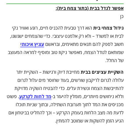
אפשר לגדל בבית (בתור צמח בית):
כן
גידול צמחי בית
הוא דרך טבעית להכניס חיים, רוגע ואוויר נקי
לבית או למשרד – ולא רק אלמנט עיצובי. כדי שהצמחים ישגשגו,
חשוב לספק להם תנאים מתאימים, ובראשם
עציץ איכותי
שמותאם לגודל הצמח, מאפשר ניקוז טוב ומוסיף למראה המעוצב
של החלל.
השקיית עציצים בבית
מחייבת דיוק ורגישות – השקיית יתר
עלולה לגרום לריקבון שורשים, בעוד שחוסר מים עלול לגרום
להתייבשות הצמח ונשירת עלים. כדי להבטיח השקיה מדויקת
וללא ניחושים מיותרים, מומלץ להיעזר ב-
מד לחות לקרקע
. פשוט
מכניסים את המד לתוך תערובת השתילה, ובתוך שניות תוכלו
לדעת מה מצב הלחות בעומק הקרקע – וכך להחליט בביטחון אם
הגיע הזמן להשקות או שמוטב להמתין.