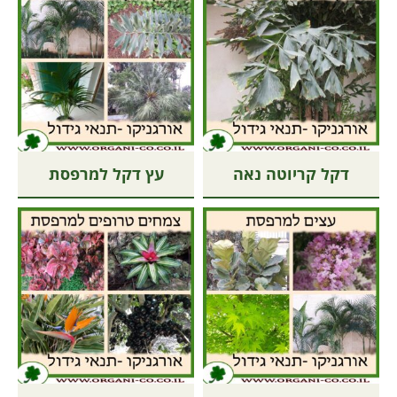
דקל קריוטה נאה
עץ דקל למרפסת