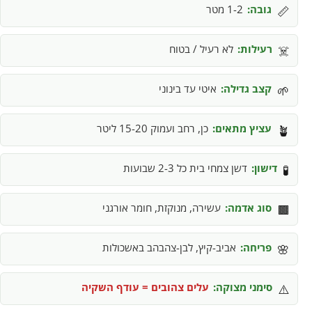
גובה:
1-2 מטר
📏
רעילות:
לא רעיל / בטוח
☠️
קצב גדילה:
איטי עד בינוני
🌱
עציץ מתאים:
כן, רחב ועמוק 15-20 ליטר
🪴
דישון:
דשן צמחי בית כל 2-3 שבועות
🧪
סוג אדמה:
עשירה, מנוקזת, חומר אורגני
🟫
פריחה:
אביב-קיץ, לבן-צהבהב באשכולות
🌸
סימני מצוקה:
עלים צהובים = עודף השקיה
⚠️