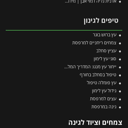
אדנית גליה דמוי אבן | מידות 78x30x29 ס״מ | חול
טיפים לגינון
עץ ברוש בוגר
צמחים ריחניים למרפסת
עציץ סחלב
סוגי עץ לימון
ייחור עץ מנגו: המדריך המלא לריבוי וכל הסיבות למה עדיף לוותר על זה
טיפול בסחלב בחורף
עץ פומלה טיפול
גידול עץ לימון
עצים למרפסת
גינה במרפסת
צמחים וציוד לגינה