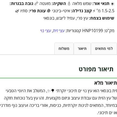
☀️
תנאי אור:
שמש מלאה 💧
השקיה:
מועטה 📏
גובה בבגרות:
1.5-2.5 מ׳ ⚡
קצב גדילה:
איטי–בינוני 🍇
עונת פרי:
סתיו 🌿
שימוש בצמח:
עץ פרי, עמיד ליובש, בונסאי
מק"ט:
HNP10199
קטגוריות:
עצי זית
,
עצי נוי
למי מתאים
תיאור
משלוח
תיאור מפורט
תיאור מלא
זית בונסאי הוא עץ נוי ים תיכוני יוקרתי 🌳✨, המשלב את היופי הטבעי
של עץ הזית עם עבודת עיצוב וגיזום מקצועית. זהו עץ בעל נוכחות חזקה
במיוחד, המתאים לגינות יוקרתיות, כניסות, אזורי בריכה ועיצוב נוף מודרני
או ים תיכוני.