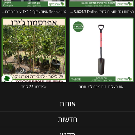
רשתות נגד יתושים לגזיבו 3.6X4.3 Dallas מבית פלרם – Canopia
גגון Sophia אפור-שקוף 1X2.2 עיצוב מודרני מבית פלרם – Canopia
את תעלות ידית פיברגלס -תבור
אפרסמון 25 ליטר
אודות
חדשות
תקנון