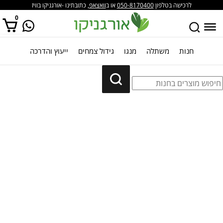
לרכישה בטלפון
050-8170400
או ב
וואצאפ
, כתובתינו -אורגניקו בוויז
0
חנות
משתלה
מנגו
גידול צמחים
ייעוץ והדרכה
אין מוצרים בסל הקניות.