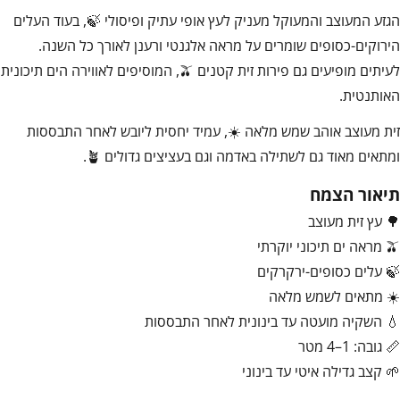
הגזע המעוצב והמעוקל מעניק לעץ אופי עתיק ופיסולי 🍃, בעוד העלים
הירוקים-כסופים שומרים על מראה אלגנטי ורענן לאורך כל השנה.
לעיתים מופיעים גם פירות זית קטנים 🫒, המוסיפים לאווירה הים תיכונית
האותנטית.
זית מעוצב אוהב שמש מלאה ☀️, עמיד יחסית ליובש לאחר התבססות
ומתאים מאוד גם לשתילה באדמה וגם בעציצים גדולים 🪴.
תיאור הצמח
🌳 עץ זית מעוצב
🫒 מראה ים תיכוני יוקרתי
🍃 עלים כסופים-ירקרקים
☀️ מתאים לשמש מלאה
💧 השקיה מועטה עד בינונית לאחר התבססות
📏 גובה: 1–4 מטר
🌱 קצב גדילה איטי עד בינוני