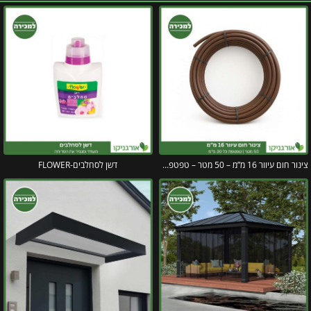
צינור חום עיוור 16 מ”מ – 50 מטר – טפטפת כל 30 ס"מ
דשן לסחלבים-FLOWER