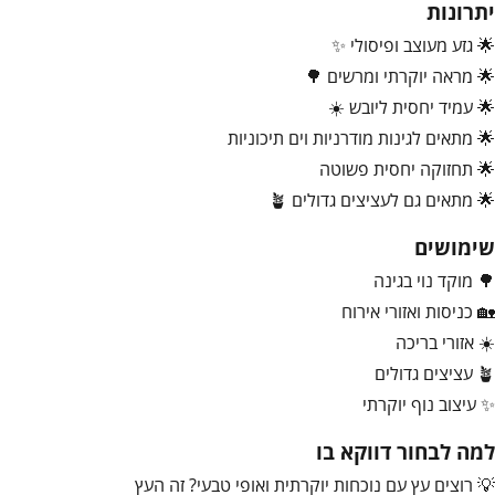
יתרונות
🌟 גזע מעוצב ופיסולי ✨
🌟 מראה יוקרתי ומרשים 🌳
🌟 עמיד יחסית ליובש ☀️
🌟 מתאים לגינות מודרניות וים תיכוניות
🌟 תחזוקה יחסית פשוטה
🌟 מתאים גם לעציצים גדולים 🪴
שימושים
🌳 מוקד נוי בגינה
🏡 כניסות ואזורי אירוח
☀️ אזורי בריכה
🪴 עציצים גדולים
✨ עיצוב נוף יוקרתי
למה לבחור דווקא בו
💡 רוצים עץ עם נוכחות יוקרתית ואופי טבעי? זה העץ