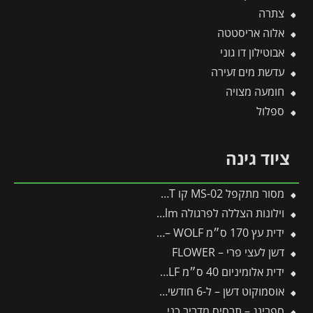
צתרה
אלוה אריסטטה
אבוטילון דו גוני
עדשת מים זעירה
חומעה מצויה
ספלול
ציוד גינה
מסור מתקפל MS-02 קו CUT
וילונות הצללה לפרגולה 3.4X8.1 Stockholm מבית פלרם – Canopia
ידית עץ 170 ס״מ ZM170 – WOLF
דשן לעצי פרי – FLOWER
ידית אלומיניום 40 ס״מ ZM04 – WOLF
אוסמוקוט דשן – ל-6 חודשים – 3 ק"ג
ספרינג – תרסיס מדביר כנימות