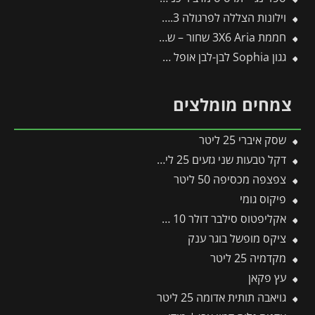
וילונות הצללה לפרגולה 3X7.3 מבית פלרם – Canopia
חממת 3X6 Aria שחור – שקוף מבית פלרם – Canopia
גגון Sophia לבן-לבן אופל 1X1.6 עיצוב מודרני מבית פלרם – Canopia
צמחים מומלצים
שסק איברי 25 ליטר
דקל טבעות שני גזעים 25 ליטר
צפצפה מכסיפה 50 ליטר
פיקוס גומי
אקליפטוס סילבר דולר 10 ליטר
ציקס מופשל בוגר ענק
מקדמיה 25 ליטר
עץ פקאן
גויאבה תותית אדומה 25 ליטר