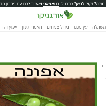
ולה? זקוק לדשן? כתבו לי
בוואצאפ
ואעזור לכם עם פתרון מדו
משתלה
עץ מנגו
גידול צמחים
מאמרי גינון
ייעוץ והד
מח