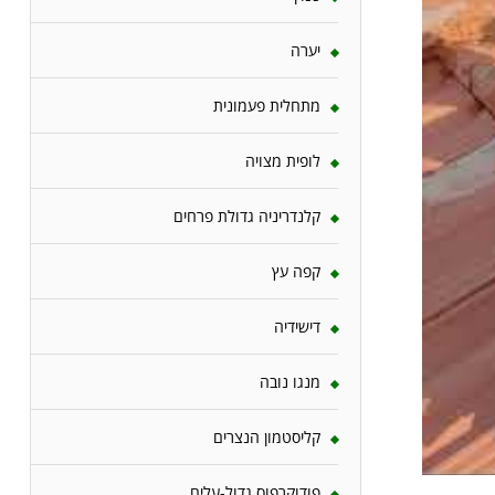
יערה
מתחלית פעמונית
לופית מצויה
קלנדריניה גדולת פרחים
קפה עץ
דישידיה
מנגו נובה
קליסטמון הנצרים
פודוקרפוס גדול-עלים