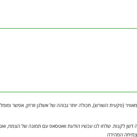
וויר (פקעית השורש), תכולה יותר גבוהה של אשלגן וזרחן, אפשר ומומל
דשן לקנות. שלחו לנו עכשיו הודעת וואטסאפ עם תמונה של הצמח, ואנו
הצמיחה המהירה