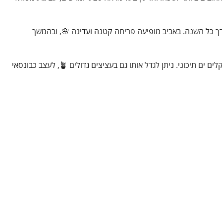
אורך כל השנה. באביב מופיעה פריחה קטנה ועדינה 🌸, ובהמשך
עץ הזית אוהב שמש מלאה ☀️, עמיד יחסית ליובש לאחר התבססות ומתאים מאוד לאקלים ים תיכוני. ניתן לגדל אותו גם בעציצים גדולים 🪴, לעצב כבונסאי