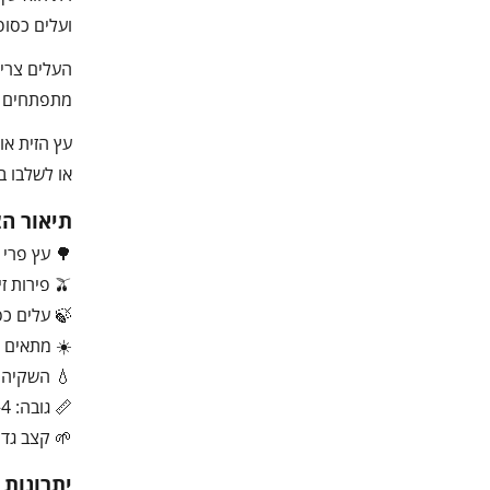
ועלים כסופ
העלים צרים
מתפתחים פי
או לשלבו בג
תיאור ה
🌳 עץ פרי 
🫒 פירות זית למאכל או שמן
🍃 עלים כס
☀️ מתאים 
💧 השקיה 
📏 גובה: 4–10 מטר
🌱 קצב גדיל
יתרונות