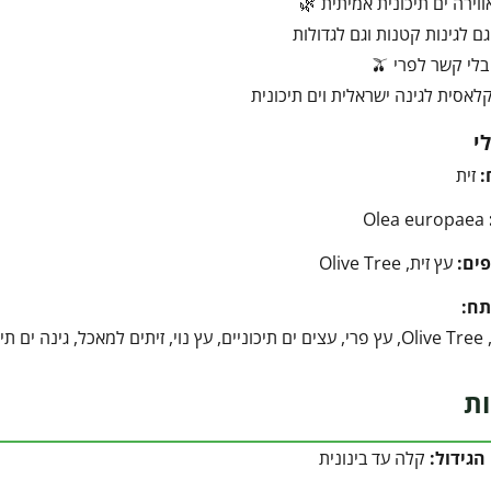
ווירה ים תיכונית אמיתית 🌿
ם לגינות קטנות וגם לגדולות
לי קשר לפרי 🫒
לאסית לגינה ישראלית וים תיכונית
י
:
זית
Olea europaea
ים:
עץ זית, Olive Tree
תח:
 פרי לגינה
ות
הגידול:
קלה עד בינונית