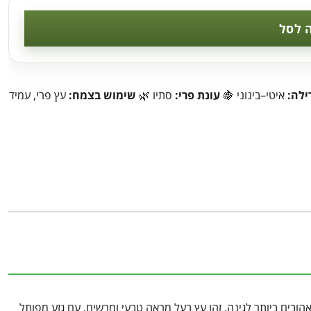
 לסל
ילה:
איטי–בינוני 🍇
עונת פרי:
סתיו 🌿
שימוש בצמח:
עץ פרי, עמיד
העתיקים, העמידים והאהובים ביותר לגינה. זהו עץ בעל מראה טבעי ומרשים, עם גזע מפותל