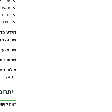
💡 מוסיף א
💡 מתאים ג
💡 יפה גם ב
💡 בחירה ק
מידע כלל
שם הצמח
שם מדעי:
שמות נוספ
מילות מפ
זית, עץ זית, Olive Tree, עץ פרי, עצים ים תיכוניים, עץ נוי, זיתים למאכל, גינה ים תיכונית, עץ עמיד ליובש, עצי
יתרונ
רמת קושי 