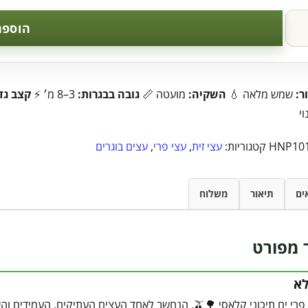
הוספה
ר:
שמש מלאה 💧
השקיה:
מועטה 📏
גובה בבגרות:
3–8 מ׳ ⚡
קצב גד
וי
HNP10
קטגוריות:
עצי זית
,
עצי פרי
,
עצים בוגרים
ים
תיאור
משלוח
 מפורט
לא
זית הוא עץ פרי ים תיכוני קלאסי 🌳🫒, הנחשב לאחד העצים 