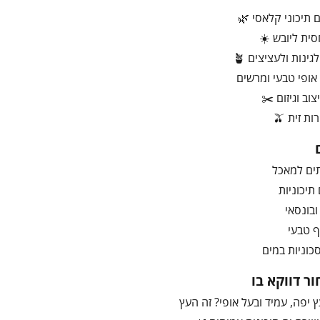
 תיכוני קלאסי 🌿
סית ליובש ☀️
ינות ולעציצים 🪴
אופי טבעי ומרשים
צוב וגיזום ✂️
ת זית 🫒
 תיכוניות
ף טבעי
סכוניות במים
ר דווקא בו
ץ יפה, עמיד ובעל אופי? זה העץ