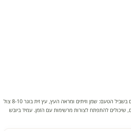
עץ זית בוגר 8-10 צול – למכירה, עץ ירוק עד קטן עד בינוני, עץ זית מגדלים בשביל הטעם: שמן וזיתים ומראה העץ, עץ זית בוגר 8-10 צול
ם, שיכולים להתפתח לצורות מרשימות עם הזמן. עמיד ביובש