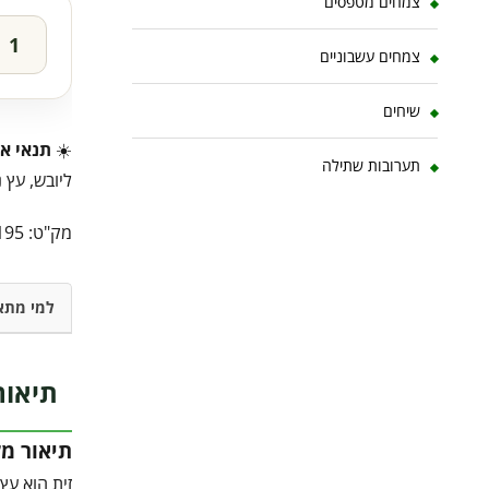
צמחים מטפסים
כמות
צמחים עשבוניים
של
שיחים
עץ
☀️
תנאי או
זית
תערובות שתילה
ליובש, עץ נ
בוגר
8-
מק"ט:
195
10
צול
למי מתא
תיאור
תיאור מ