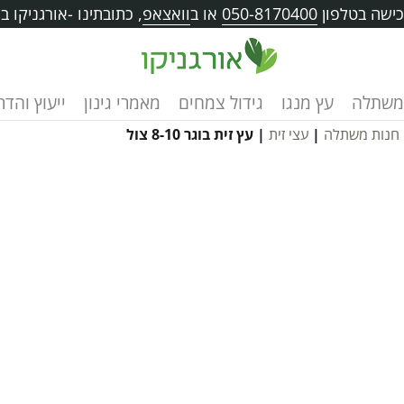
ישה בטלפון
050-8170400
או ב
וואצאפ
, כתובתינו -אורגניקו בוו
משתלה
עץ מנגו
גידול צמחים
מאמרי גינון
ייעוץ והד
חנות משתלה
|
עצי זית
| עץ זית בוגר 8-10 צול