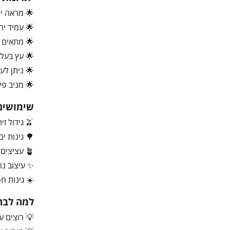
🌟 מראה ים
🌟 עמיד יח
🌟 מתאים לג
🌟 עץ בעל 
🌟 ניתן לעי
🌟 מניב פירו
שימושים
🫒 גידול זיתים למאכל
🌳 גינות ים
🪴 עציצים ובונסאי
✨ עיצוב נו
☀️ גינות ח
למה לבחו
💡 רוצים ע