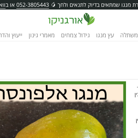
ת מנגו שמתאים בדיוק לתנאים ולחך 🥭
052-3805443
או ב
ווא
משתלה
עץ מנגו
גידול צמחים
מאמרי גינון
ייעוץ והד
ן
ן