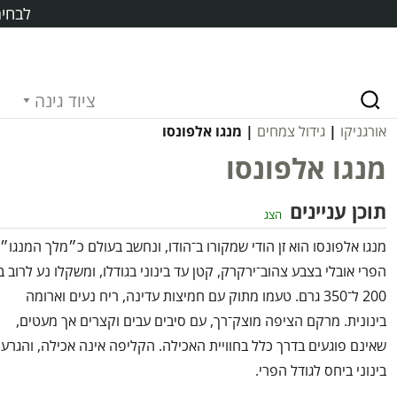
לבחיר
ציוד גינה
אורגניקו
|
גידול צמחים
| מנגו אלפונסו
מנגו אלפונסו
תוכן עניינים
הצג
מנגו אלפונסו הוא זן הודי שמקורו ב־הודו, ונחשב בעולם כ״מלך המנגו״.
הפרי אובלי בצבע צהוב־ירקרק, קטן עד בינוני בגודלו, ומשקלו נע לרוב בי
200 ל־350 גרם. טעמו מתוק עם חמיצות עדינה, ריח נעים וארומה
בינונית. מרקם הציפה מוצק־רך, עם סיבים עבים וקצרים אך מעטים,
שאינם פוגעים בדרך כלל בחוויית האכילה. הקליפה אינה אכילה, והגרעי
בינוני ביחס לגודל הפרי.