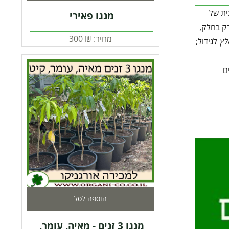
ית של
מנגו פאירי
רק בחלק,
מחיר:
₪
300
לץ
לגידול;
ים
הוספה לסל
מנגו 3 זנים - מאיה, עומר,