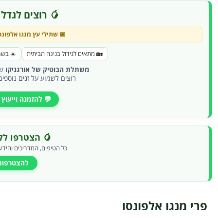
🥭 רוצים לגדל 
📅 שתילי עץ
מנגו אלפונס
🏡 מתאים לגידול בגינה הביתית
☀️ בשר
משתלת הבוטיק של אורגניקו
שו
רוצים לשמוע על זנים נוספים
💬 להזמנה וייעוץ
🥭 הצטרפו לקב
כל הטיפים, המדריכים והידע
להצטרפות
פרי מנגו אלפונסו