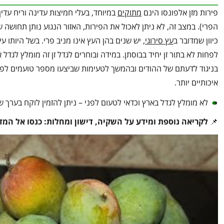
פירות מזן אלפונסו הינם
מתוקים
במיוחד, בעלי חמיצות עדינה וריח עדין
הפרי). במצב זה, לא ניתן לאכול את הפירות, האזור הנגוע נותן תחושה
כיוון שמדובר ב
עץ סירוגי
, יש שנים בהן העץ אינו מניב פרי. בשל היותו עץ
לפחות לא בתור זן יחיד בבוסתן. במידה ובוחרים לגדל זן זה מומלץ לגדל 
בניגוד לדעתם של ההודים ובהמשך לטעימות שביצעו מספר טועמים לפרי
איכותיים יותר.
לא מומלץ לגדל בארץ וכדאי לטעום לפני – ניתן להזמין לוקח בערך 
📌
לקריאה נוספת ומידע על השקיה, דישון ומחלות: כנסו אל המד