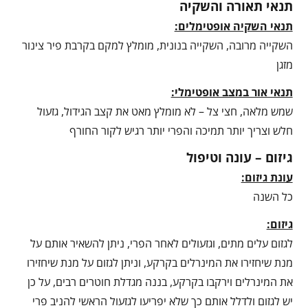
תנאי תאורה והשקיה
תנאי השקיה אופטימלים:
השקייה מרובה, השקייה בנונית, מומלץ למקם בקרבת פיר צינור
מזגן
תנאי אור במצב אופטימלי:
שמש מלאה, חצי צל – לא מומלץ מאט את קצב הגידול, גזעול
חלש וצריך יותר תמיכה והפרי יותר רגיש לקור החורף
גיזום – עונה וטיפול
עונת גיזום:
כל השנה
גיזום:
לגזום עלים מתים, וגזעולים לאחר הפרי, ניתן להשאיר אותם על
מנת שיחזירו את המינרלים בקרקע, וניתן לגזום על מנת שיחזירו
את המינרלים וירקבו בקרקע, בננה מגדלת חוטרים רבים, על כן
יש לגזום ולדלל אותם כך שלא יפריעו לגזעול הראשי להניב פרי