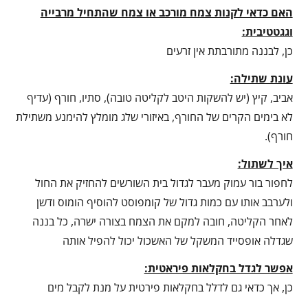
האם כדאי לקנות צמח מורכב או צמח שהתחיל מרבייה
וגגטטיבית:
כן, לבננה מתורבתת אין זרעים
עונת שתילה:
אביב, קיץ (יש להשקות היטב לקליטה טובה), סתיו, חורף (עדיף
לא בימים הקרים של החורף, באיזורי שלג מומלץ להימנע משתילת
חורף).
איך לשתול:
לחפור בור עמוק מעבר לגדול בית השורשים להחזיק את החול
ולערבב אותו עם כמות גדול של קומפוסט להוסיף הומוס ודשן
לאחר הקליטה, חובה למקם את הצמח בצורה ישרה, כל בננה
שגדלה אופסייד המשקל של האשכול יכול להפיל אותה
אפשר לגדל בחקלאות פיראטית:
כן, אך כדאי גם לדלל בחקלאות פירטית על מנת לקבל מים