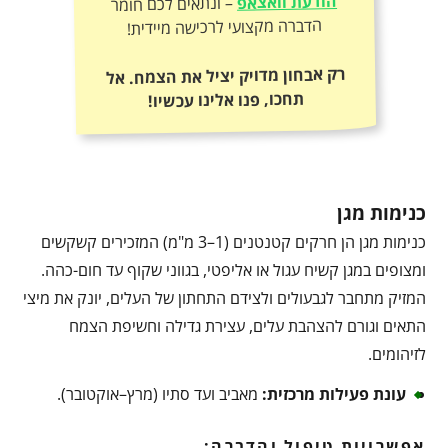
הודעת וואצאפ
– ונתאים לכם חומר
הדברה מקצועי לרכישה מיידית!
רק אבחון מדויק יציל את הצמח. אל
תחכו, פנו אלינו עכשיו!
כנימות מגן
כנימות מגן הן חרקים קטנטנים (1–3 מ"מ) המזכירים קשקשים
ומצופים במגן קשיח עגול או אליפטי, בגווני שקוף עד חום-כהה.
המזיק מתחבר לגבעולים ולצידם התחתון של העלים, יונק את מיצי
התאים וגורם להצהבת עלים, עצירת גדילה וחשיפת הצמח
לזיהומים.
עונת פעילות מרכזית
:
מאביב ועד סתיו (מרץ–אוקטובר).
אפשרויות טיפול והדברה: