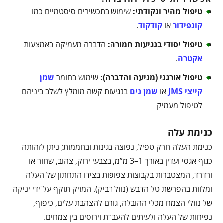
טיפול מהיר ונקודתי
:
שימוש בתכשירים סיסטמיים כמו
קונפידור
או
קודקוד
.
טיפול יסודי בנגיעות חמורה
:
הדברה מעמיקה באמצעות
אקטרה
.
טיפול אורגני (מניעה והדברה)
:
שימוש בחומר
שמן
קייצי JMS
או
שמן נים
בנגיעות קשה מומלץ לשלב ביניהם
לטיפול מעמיק
כנימת עלה
כנימת העלה חרק טפיל, נפוצה בגינות ובחממות; ניתן לזהותה
כגוף אגסי ועדין באורך 1–3 מ”מ, בצבעי ירוק, צהוב, שחור או
ורדרד, המצטברות בקבוצות צפופות בצידו התחתון של העלה
ומלוות בהפרשת טל הדבש (נוזל דביק). המזיק תוקף על־ידי יניקה
של נוזלי הצמח מכלי ההובלה, גורם להצהבת עלים, כיפוף,
נפיחות של העלה ולעיתים להעברת וירוסים בין צמחים.