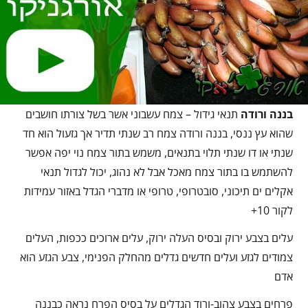
בננה ורודה
תנאי גידול – צמח עשבוני אשר בשל צורתו חושבים
שהוא עץ ננסי, בננה ורודה צמח רב שנתי תדיר אך גזעול הוא חד
שנתי או דו שנתי תלוי בתנאים, משמש בתור צמח נוי יפה אפשר
להשתמש בו בתור צמח מאכל אבל לא נהוג, יכול לגדול תנאי
אקלים ים תיכוני, סובטרופי, טרופי או מדברי הגדל באזור עמידות
לקור 10+
עלים בצבע ירוק ובסיס העלה ירוק, עלים ארוכים ככפות, העלים
צמודים לגזע ועלים חדשים גדלים מהחלק הפנימי, צבע הגזע הוא
אדם
פרחים בצבע צהוב-ורוד הגדלים על בסיס הפרח נראה כבננה