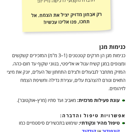
הדברה מקצועי לרכישה מיידית!
רק אבחון מדויק יציל את הצמח. אל
תחכו, פנו אלינו עכשיו!
כנימות מגן
כנימות מגן הן חרקים קטנטנים (1–3 מ"מ) המזכירים קשקשים
ומצופים במגן קשיח עגול או אליפטי, בגווני שקוף עד חום-כהה.
המזיק מתחבר לגבעולים ולצידם התחתון של העלים, יונק את מיצי
התאים וגורם להצהבת עלים, עצירת גדילה וחשיפת הצמח
לזיהומים.
עונת פעילות מרכזית
:
מאביב ועד סתיו (מרץ–אוקטובר).
אפשרויות טיפול והדברה:
טיפול מהיר ונקודתי
:
שימוש בתכשירים סיסטמיים כמו
קונפידור
או
קודקוד
.