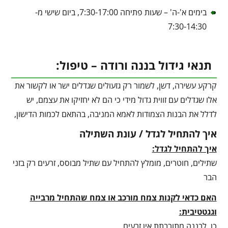
בימים א'-ה' – שעות פתיחה 7:30-17:00, ביום שישי מ-
7:30-14:30
תנאי גידול בננה ורודה – טיפול:
קרקע עשירה, דשן, לשמור רק גזעולים שגדלים ישר או לקשור את
אלו שגדלים עם זווית גדול מידי כי הם לא יחזיקו את עצמם, יש
לדלל את הבנות הצמודות לאמא המניבה, בהתאם לכמות הדישון,
איך להתחיל לגדל / עונת השתילה
איך להתחיל לגדל:
שתילים, חוטרים, מומלץ להתחיל עם שתיל מבוסס, זרעים רק בזני
הבר
האם כדאי לקנות צמח מורכב או צמח שהתחיל מרבייה
וגגטטיבית:
כן, לבננה מתורבתת אין זרעים