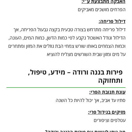
האבקה מתבצעת ע"י:
הפרחים מושכים מאביקים
דילול פריחה:
דילול פריחה מתרחש בצורה טבעית בקצה גבעול הפריחה, אך
הדילול וגודל האשכול נקבע לפי כמות הדשן, כמות המים, העונה,
וכמות הצמחים באותו שורש צמחי הבת גוזלים את המזון ומתחרים
על מים ומזון שבית השורשים מצליח להוציא
פירות בננה ורודה – מידע, טיפול,
ותחזוקה
עונת תנובת הפרי:
סתיו עד אביב, אך יכול להיות כל השנה
מזיקים בגידול פרי:
עטלפים וציפורים
מה ניתן לעשות עם פירות הבננה ורודה?