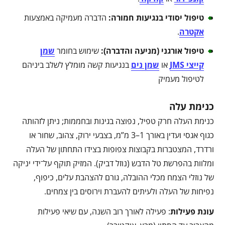
טיפול יסודי בנגיעות חמורה
:
הדברה מעמיקה באמצעות
אקטרה
.
טיפול אורגני (מניעה והדברה)
:
שימוש בחומר
שמן
קייצי JMS
או
שמן נים
בנגיעות קשה מומלץ לשלב ביניהם
לטיפול מעמיק
כנימת עלה
כנימת העלה חרק טפיל, נפוצה בגינות ובחממות; ניתן לזהותה
כגוף אגסי ועדין באורך 1–3 מ”מ, בצבעי ירוק, צהוב, שחור או
ורדרד, המצטברות בקבוצות צפופות בצידו התחתון של העלה
ומלוות בהפרשת טל הדבש (נוזל דביק). המזיק תוקף על־ידי יניקה
של נוזלי הצמח מכלי ההובלה, גורם להצהבת עלים, כיפוף,
נפיחות של העלה ולעיתים להעברת וירוסים בין צמחים.
עונת פעילות
: פעילה לאורך רוב השנה, עם שיאי פעילות