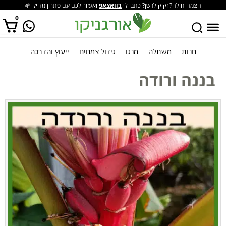
הצמח חולה? זקוק לדשן? כתבו לי
בוואצאפ
ואעזור לכם עם פתרון מדויק 🌱
0
חנות
משתלה
מנגו
גידול צמחים
ייעוץ והדרכה
אין מוצרים בסל הקניות.
בננה ורודה