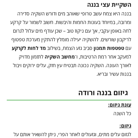
השקיית עצי בננה
בננה היא צמח עשב טרופי שאוהב מים ודורש השקיה סדירה
ומרובה, במיוחד בעונות החמות והיבשות. חשוב לשמור על קרקע
לחה באופן עקבי, אך עם ניקוז טוב – שכן עודף מים עלול לגרום
לריקבון שורשים. להשקיה יעילה מומלץ להתקין מערכת טפטוף
עם
טפטפות תמנון
סביב גזע הצמח, בשילוב
מד לחות לקרקע
למעקב אחר רמת הרטיבות, ו־
מחשב השקיה
לתזמון מדויק
לאורך העונה. השקיה נכונה תבטיח עץ חזק, עלים ירוקים ויבול
בננות עשיר ובריא.
גיזום בננה ורודה
עונת גיזום:
כל השנה
גיזום:
לגזום עלים מתים, וגזעולים לאחר הפרי, ניתן להשאיר אותם על