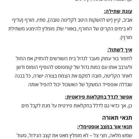
עונת שתילה:
אביב, קיץ (יש להשקות היטב לקליטה טובה), סתיו, חורף (עדיף
לא בימים הקרים של החורף, באזורי שלג מומלץ להימנע משתילת
חורף).
איך לשתול:
לחפור בור עמוק מעבר לגדול בית השורשים להחזיק את החול
ולערבב אותו עם כמות גדול של קומפוסט להוסיף הומוס ודשן
לאחר הקליטה, חובה למקם את הצמח בצורה ישרה, כל בננה
שגדלה אופסייד המשקל של האשכול יכול להפיל אותה
אפשר לגדל בחקלאות פיראטית:
כן, אך כדאי גם לדלל בחקלאות פירטית על מנת לקבל מים
תנאי תאורה
תנאי אור במצב אופטימלי:
שמש מלאה, חצי צל – לא מומלץ מאט את קצב הגידול, גזעול