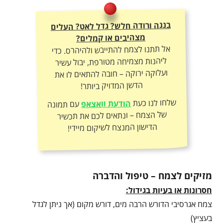
בננה ורודה חלש? גדל לאט? העלים
מצהיבים או קמלים?
אל תתנו לצמח להתייבש ולהיהרס. כדי
ליהנות מצמיחה מטורפת, יבול עשיר
ועלוקה ירוקה – חובה להתאים לו את
הדשן המדויק ביותר!
שלחו לנו כעת
הודעת וואצאפ
עם תמונה
של הצמח – ונתאים לכם את תכשיר
הדישון המנצח לשיקום מיידי!
מזיקים לצמח – טיפול והדברה
חסרונות או בעיות בגידול:
צמח אגרסיבי הדורש הרבה מים, דורש מקום (אך ניתן לגדל
בעציץ)