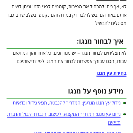
לא, אך ניתן להבחיל את הפירות, קוטפים לפני הזמן וניתן לשים
אותם באור הם יבשילו לבד רק במידה והם נקטפו בשלב שהם כבר
מסוגלים להבשיל
איך לבחור מנגו:
לא מצליחים לבחור מנגו – יש מגוון זנים, כל אחד והזן המותאם
עבורו, הכנו עבורך אפשרות לבחור את המנגו לפי דרישותיכם
בחירת עץ מנגו
מידע נוסף על מנגו
גידול עץ מנגו מגרעין: המדריך להנבטה, תנאי גידול וכדאיות
גיזום עץ מנגו: המדריך המקצועי לעיצוב, הגברת היבול והדברת
מזיקים