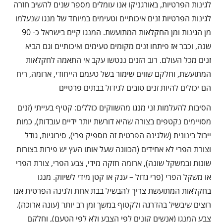
לגינות הפרטיות, באורגניקו אנו עומלים מספר שנים להשיב חזרה
לגינות הפרטיות זנים איכותיים וטעימים במיוחד של מנגו שנעלמו
מן הגינות ומן החקלאות המתועשת. המנגו קיים בישראל כ- 90
שנה, וכבר אז פיתחו זנים מקומים טעימים ואיכותיים וגם הביא
זנים מכל העולם. רוב הזנים ננטשו עקב אי התאמה לחקלאות
המתועשת, וחלקם שווים שימור בשל טעמם הייחודי, ארומה, ריח
הם יכולים להיות זנים טובים לגידול בבתים פרטיים
הסיבות להעלמות זני מנגו מהשווקים כוללים: קטיף בעייתי (זנים
מסויימים נקטפים בצורה שהיא דורשת יותר ידיים עובדות), כמות
ייבול בינונית (שלגינה הפרטית זה מספיק פרי), סירוגיות, גודל
וצורת הפרי לא אחידים (הכוונה שעל אותו העץ יש פירות בצורות
שונות ובמשקל שונה), ארומה חזקה מידי, צבע הפרי, צורת הפרי
או משקל הפרי (פרי גדול – ענק או קטן מידי לשיווק. מנגו
בחקלאות המתועשת צריך להבשיל בבת אחת ולגינה הפרטית אנו
רוצים שיבשיל בהדרגה ולקטוף במשך זמן רב יותר (עונה ארוכה).
צבע המנגו (אנשים קונים לפי הצבע ולא לפי הטעם), וחלקם