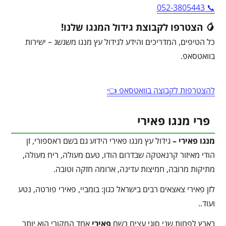
📞 052-3805443
🥭 הצטרפו לקבוצת גידול המנגו שלנו!
כל הטיפים, המדריכים והידע לגידול עץ מנגו משגשג – ישירות
בוואטסאפ.
להצטרפות לקבוצה בוואטסאפ 👈
פרי מנגו פאירי
מנגו פאירי –
גידול עץ מנגו פאירי הידוע גם בשם ראספורי, זן
הודי מאיזור קרנאטקה שבדרום הודו, טעם מעולה, ריח מעולה,
מתיקות מרובה, חמיצות עדינה, ארומה חזקה וטובה.
לזן פאירי צאצאים רבים בישראל כגון: בומביי, פאירי פורטה, נטע
ועוד..
בארץ לפחות שני סוגי עצים בשם
פאירי
אחד המקורי הוא יותר