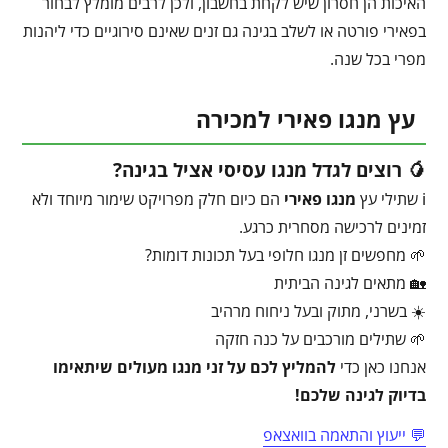
האיכות הן חסרון שיש לקחת בחשבון, ולכן לרבים מומלץ לבחור
בפאירי פורטה או לשלב בגינה גם זנים שאינם סירוגיים כדי ליהנות
מפרי בכל שנה.
עץ מנגו פאירי למכירה
🥭 רוצים לגדל מנגו עסיסי אציל בגינה?
ℹ️ שתילי עץ
מנגו פאירי
הם כיום חלק מפרויקט שימור מיוחד ולא
זמינים לרכישה מסחרית כרגע.
🌱 מחפשים זן מנגו חלופי בעל תכונות דומות?
🏡 מתאים לגינה הביתית
☀️ בשרני, מתוק ובעל ניחוח מרהיב
🌱 שתילים מורכבים על כנה חזקה
אנחנו כאן כדי
להמליץ לכם על זני מנגו מעולים שיתאימו
בדיוק לגינה שלכם!
💬 ייעוץ והתאמה בוואצאפ