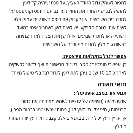
לחפור לעומק גדול הגודל העציץ, על מנת שיהיה קל לעץ
להתאקלם, יש להחזיר את החול מעורבב עם הומוס וקומפסט על
לגובה בית השורשים, אין לקבוק את בסיס השורשים עמוק אלא
לשים אותו בגובה הקרקע. יש לשים דשן בשחרור איטי במועד
השתילה או לחכות שבועים ואז לדשן את הצמח לאחר צמיחה
ראשונה, מומלץ למרוח מיקוריזה על השורשים
אפשר לגדל בחקלאות פיראטית:
כן, אפשרי מומלץ לטפל בו בשנים הראשונות ואף לדאוג להשקיה,
לאחר כ 10-20 שנים ניתן לתת לעץ לגדול לבד בלי טיפול מיוחד
תנאי תאורה
תנאי אור במצב אופטימלי:
שמש מלאה (חשיפה של ענפים לשמש מפחיתה את כמות
הכנימות), חצי צל (כשהעץ קטן, פחות שמש יפגע בכמות הפרי),
אך עדיין העץ יכול להניב בתנאים אלו, קצב גידול העץ יורד ופחות
מומלץ