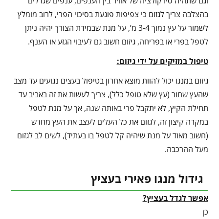
וגם שתהיה סירקולציה של אוויר בין הענפים, ענפים שגדלים
בהצלבה צריך לגזום כי צפיפות פוגעת בסיכוי הפרי, לרוב מומלץ
לשמור על עץ נמוך 3-4 מ’, על מנת שבמידת הצורך יהיה ניתן
לטפל בפרי או בפריחה, גיזום חשוב גם לעיבוי הגזע או הענף.
טיפול במזיקים על ידי גיזום:
גיזום במנגו יכול להוות מוצא אחרון בטיפול בעצים נגועים עד מצב
שהעץ שחור (עץ שלא טופל כלל), צריך לעשות את זה באביב עד
תחילת הקיץ, לא יתקבל פרי באותה שנה, אך על מנת לטפל
במקרה קיצון זה, לגזום את כל העלים לעצב את העץ מחדש
(חשוב מאוד על מנת שיהיה קל לטפל בו בעתיד), לשים לב לגזום
מעל ההרכבה.
גידול מנגו פאירי בעציץ
אפשר לגדל בעציץ?
כן