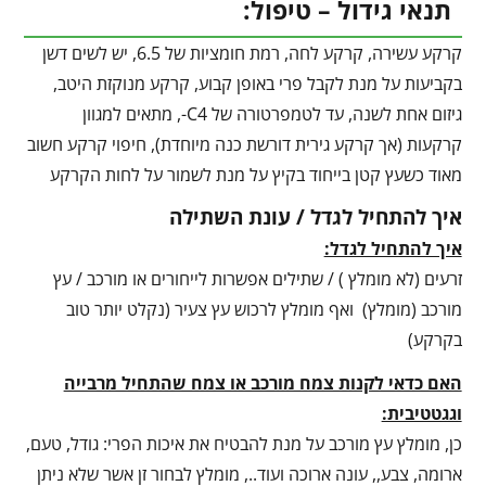
תנאי גידול – טיפול:
קרקע עשירה, קרקע לחה, רמת חומציות של 6.5, יש לשים דשן
בקביעות על מנת לקבל פרי באופן קבוע, קרקע מנוקזת היטב,
גיזום אחת לשנה, עד לטמפרטורה של C4-, מתאים למגוון
קרקעות (אך קרקע גירית דורשת כנה מיוחדת), חיפוי קרקע חשוב
מאוד כשעץ קטן בייחוד בקיץ על מנת לשמור על לחות הקרקע
איך להתחיל לגדל / עונת השתילה
איך להתחיל לגדל:
זרעים (לא מומלץ ) / שתילים אפשרות לייחורים או מורכב / עץ
מורכב (מומלץ) ואף מומלץ לרכוש עץ צעיר (נקלט יותר טוב
בקרקע)
האם כדאי לקנות צמח מורכב או צמח שהתחיל מרבייה
וגגטטיבית:
כן, מומלץ עץ מורכב על מנת להבטיח את איכות הפרי: גודל, טעם,
ארומה, צבע,, עונה ארוכה ועוד.., מומלץ לבחור זן אשר שלא ניתן