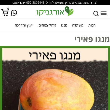
לבחירת מנגו שמתאים בדיוק לתנאים ולחך 🥭
052-3805443
או ב
וואצאפ
0
חנות
משתלה
מנגו
גידול צמחים
ייעוץ והדרכה
אין מוצרים בסל הקניות.
מנגו פאירי