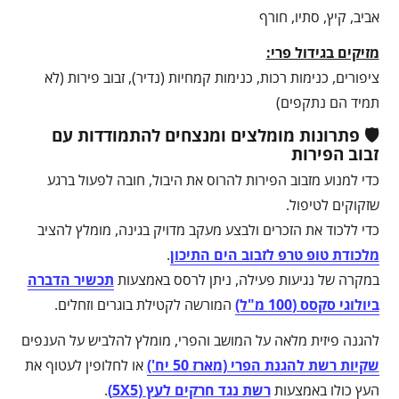
אביב, קיץ, סתיו, חורף
מזיקים בגידול פרי:
ציפורים, כנימות רכות, כנימות קמחיות (נדיר), זבוב פירות (לא
תמיד הם נתקפים)
🛡️ פתרונות מומלצים ומנצחים להתמודדות עם
זבוב הפירות
כדי למנוע מזבוב הפירות להרוס את היבול, חובה לפעול ברגע
שזקוקים לטיפול.
כדי ללכוד את הזכרים ולבצע מעקב מדויק בגינה, מומלץ להציב
מלכודת טופ טרפ לזבוב הים התיכון
.
במקרה של נגיעות פעילה, ניתן לרסס באמצעות
תכשיר הדברה
ביולוגי סקסס (100 מ"ל)
המורשה לקטילת בוגרים וזחלים.
להגנה פיזית מלאה על המושב והפרי, מומלץ להלביש על הענפים
שקיות רשת להגנת הפרי (מארז 50 יח')
או לחלופין לעטוף את
העץ כולו באמצעות
רשת נגד חרקים לעץ (5X5)
.