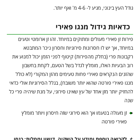
גודל העץ בינוני, מגיע ל- 4-6 מ' ואף יותר.
כדאיות גידול מנגו פאירי
פירות זן פאירי מעולים ומתוקים במיוחד. זהו זן ארומטי וטעים
במיוחד, אך יש לו חסרונות סירוגיות וחסרון ניכר המתבטא
רקבונות פרי (בחלק מהפירות) קיטוף לפני הזמן יכול למנוע את
רוב הבעיות האלו, מומלץ לגדל בשל הטעם, לקחת בחשבון
שהזנים הנקראים פאירי פחות טעימים מהזן המקורי (לא כולל
מנגו פאירי פורטה שהוא יותר משובח), בגלל הסירוגיות אולי כדאי
להחזיק יותר מזן אחד של עץ שאינו סירוגי, על מנת שיהיה פרי כל
שנה
זן מעולה בטעמו אך הוא סירוגי שזה חיסרון ויותר מומלץ
פאירי פורטה
📌
לקריאה נוספת ומידע על השקיה, דישון ומחלות: כנסו