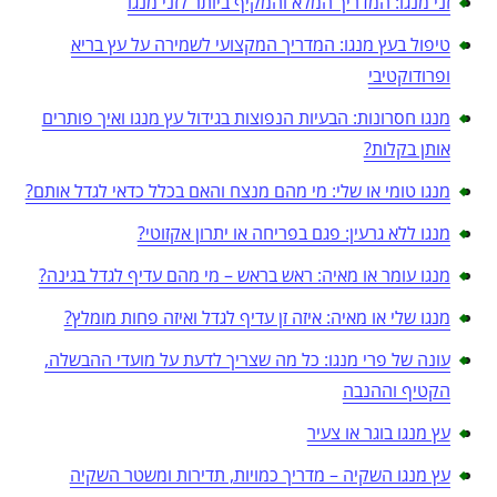
זני מנגו: המדריך המלא והמקיף ביותר לזני מנגו
טיפול בעץ מנגו: המדריך המקצועי לשמירה על עץ בריא
ופרודוקטיבי
מנגו חסרונות: הבעיות הנפוצות בגידול עץ מנגו ואיך פותרים
אותן בקלות?
מנגו טומי או שלי: מי מהם מנצח והאם בכלל כדאי לגדל אותם?
מנגו ללא גרעין: פגם בפריחה או יתרון אקזוטי?
מנגו עומר או מאיה: ראש בראש – מי מהם עדיף לגדל בגינה?
מנגו שלי או מאיה: איזה זן עדיף לגדל ואיזה פחות מומלץ?
עונה של פרי מנגו: כל מה שצריך לדעת על מועדי ההבשלה,
הקטיף וההנבה
עץ מנגו בוגר או צעיר
עץ מנגו השקיה – מדריך כמויות, תדירות ומשטר השקיה