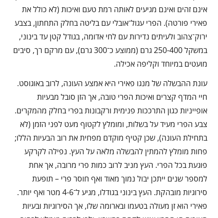
אינם זהים ואינם מגיעים לאותה רמת טעם ואיכות (לא כולל את
פאירי פורטה). הפרי עגול־אובלי עם בליטה בחלק התחתון, בצבע
ירוק־צהוב ולעיתים נדירות עם לחי אדומה, בגודל קטן עד בינוני,
במשקל 250-400 גרם (ממוצע כ־300 גרם), עם מרקם רך, סיבים
מועטים במיוחד וקליפה אכילה.
עונת ההבשלה של מנגו פאירי היא אמצע העונה, לרוב באוגוסט.
חיי המדף קצרים ואיכות הפרי טובה, אך הזן סובל מבעיות
אופייניות כגון התרככות פנימית ורקבונות בפרי בחלק מהמקרים.
צבע הפרי מעיד על בשלות, ומומלץ לקטוף מעט לפני הזמן (לא
בתחילת העונה), שכן קטיף מוקדם מפחית את רוב הבעיות הללו;
פחות מומלץ להמתין להבשלה מלאה על העץ. נפילה לקרקע
פוגעת בכל הפרי. העץ מניב לרוב כמות פרי מרובה, אך אחת
למספר שנים ייתכן יבול נמוך מאוד ואף חוסר פרי – תופעת
סירוגיות מובהקת. העץ בינוני בגודלו, מגיע ל־4-6 מטר ואף יותר.
פאירי הוא זן מעולה בטעמו ובארומה שלו, אך הסירוגיות ובעיות