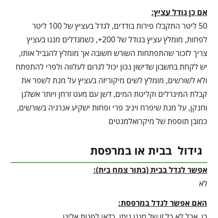
אם כן גודל עציץ:
50 ליטר התקבלו פירות בודדים, לגדל בעציץ של 100 ליטר
לפחות, מומלץ עציץ בגודל של 200+, כשמגדלים מנגו בעציץ
צריך לזכור שהתפתחות השורש חשובה אך מומלץ להגביל אותו,
יש לקחת בחשבון שדישון נכון יכול לגרום לעלווה ולפרי להתפתח
ולא לשורשים, מומלץ לשים מיקוריזה בעציץ על מנת לשפר את
קבלת המינרלים וקליטת המים, דשן עם מעט זרחן ויותר אשלגן
וחנקן, על מנת שיפרח ויניב פרי ופחות ישקיע אנרגיה בשורשים,
כמובן תוספת של מיקרואלמנטים
גידול בבית או במרפסת
אפשר לגדל בבית (בתור צמח בית):
לא
האם אפשר לגדל במרפסת:
כן, אבל לא כל זן של מנגו ניתן, כדאי לפנות אלינו