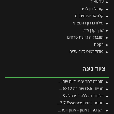
ער אציל
קוטילידון לביד
קלתאה אינסיגניס
פילודנדרון דו-נוצתי
שרך קרן אייל
תונברגיה גדולת פרחים
רקפת
פודוקרפוס גדול-עלים
ציוד גינה
מזמרה להב יפני-ידיות שחורות (205mm) קו CUT
חניית Oslo שחורה 6X12 מבית פלרם – Canopia
וילונות הצללה לפרגולה 3X7.3 מבית פלרם – Canopia
חממה ביתית 2.4X3.7 Essence מבית פלרם – Canopia
דשן גפרת אמון – אמון גופרתי – 1 ק"ג