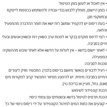
• אין לאכול או לעשן בזמן הטיפול
• בזמן היישום, מומלץ ללבוש בגדי עבודה ולהשתמש בכפפות לייטקס
ובמשקפי מגן.
• בעת ריסוס יש להקפיד שמשב רוח ישא את חומר ההדברה מהמפעיל
והלאה.
• רצוי לרסס מוקדם בבקר או לפנות ערב כשאין רוח וכשאין אנשים ובעלי
חיים בסביבה.
• לאחר יישום בדשא – אין לעלות על הדשא אלא לאחר שיבש מההשקיה
המפעילה.
סכנות לסביבה:
• רעיל לדבורים (כאשר מיושם בריסוס בלבד). התכשיר מזיק ליצורים
החיים בסביבה מימית. יש להימנע מפיזור התכשיר קרוב למקורות מים
(אגם, נחל, מעיין או בריכת נוי).
הכנת קונפידור לשימוש:
הכנת תרסיס לטיפול בדשא ובשטחים עם צמחי כיסוי:
• קובעים את כמות המים למיהול הקונפידור על ידי ריסוס ניסוי של כל