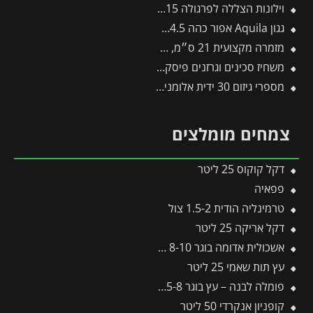
וילונות הצללה לפרגולה 3X9.15 מבית פלרם – Canopia
גגון Aquila אפור כהה 0.9X4.5 מבית פלרם – Canopia
מזמרה מקצועית 21 ס״מ, להב בציפוי כרום – תבור
משחיז סכינים וגרזנים פיסקארס
מספרי גיזום 30 ידית אלומניום W-30 -תבור
צמחים מומלצים
דקל קוקוס 25 ליטר
פפאיה
טרמינליה הודית 1.5-2 צול
דקל אריקה 25 ליטר
אשכולית אדומה בוגר 8-10 צול
עץ תות שאמי 25 ליטר
פומלה לבנה – עץ בוגר 5-8 צול
קופניון אנקרדי 50 ליטר