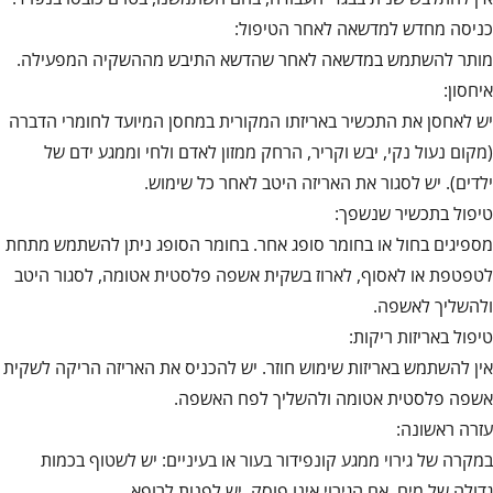
כניסה מחדש למדשאה לאחר הטיפול:
מותר להשתמש במדשאה לאחר שהדשא התיבש מההשקיה המפעילה.
איחסון:
יש לאחסן את התכשיר באריזתו המקורית במחסן המיועד לחומרי הדברה
(מקום נעול נקי, יבש וקריר, הרחק ממזון לאדם ולחי וממגע ידם של
ילדים). יש לסגור את האריזה היטב לאחר כל שימוש.
טיפול בתכשיר שנשפך:
מספיגים בחול או בחומר סופג אחר. בחומר הסופג ניתן להשתמש מתחת
לטפטפת או לאסוף, לארוז בשקית אשפה פלסטית אטומה, לסגור היטב
ולהשליך לאשפה.
טיפול באריזות ריקות:
אין להשתמש באריזות שימוש חוזר. יש להכניס את האריזה הריקה לשקית
אשפה פלסטית אטומה ולהשליך לפח האשפה.
עזרה ראשונה:
במקרה של גירוי ממגע קונפידור בעור או בעיניים: יש לשטוף בכמות
גדולה של מים. אם הגירוי אינו פוסק, יש לפנות לרופא.