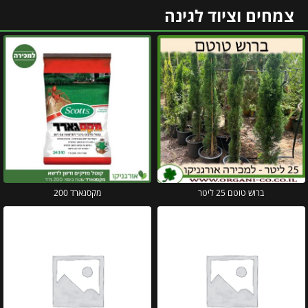
צמחים וציוד לגינה
ברוש טוטם 25 ליטר
מקסגארד 200