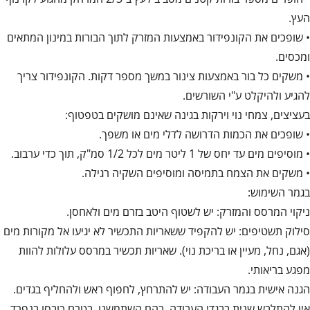
העץ.
• שופכים את הקונפידור באמצעות המזרק לתוך הבורות במינון המתאים
ומכסים.
• משקים כל בור באמצעות צינור במשך מספר דקות. הקונפידור צריך
להגיע ולהיקלט ע"י השורשים.
בעציצים, צמחי נוי וירקות בגינה שאינם מושקים בטפטוף:
• שופכים את הכמות הדרושה לדלי מים או משפך.
• מוסיפים מים עד יחס של 1 ליטר מים לכל 1/2 סמ"ק, תוך כדי ערבוב.
• משקים את הצמח בתמיסה ומוסיפים השקיה רגילה.
בגמר השימוש:
ניקוי המרסס והמזרק: יש לשטוף היטב בזרם מים ולאחסן.
סילוק תשטיפים: יש להקפיד ששאריות התכשיר לא יגיעו אל מקורות מים
(אגם, נחל, מעיין או בריכת נוי). שאריות תכשיר במרסס עלולות להוות
מפגע בריאותי.
הגנה אישית בגמר העבודה: יש להתרחץ, לחפוף ראש ולהחליף בגדים.
אין להתלבש שנית בבגדי העבודה, בהם השתמשנו, בטרם כובסו בנפרד.