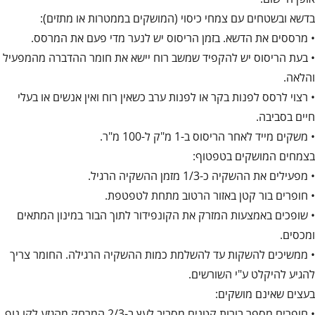
בדשא ובשטחים עם צמחי כיסוי (המושקים בממטרות או מתזים):
• מרססים את הדשא. בזמן הריסוס יש לנער מדי פעם את המרסס.
• בעת הריסוס יש להקפיד שמשב רוח יישא את חומר ההדברה מהמפעיל
והלאה.
• רצוי לרסס לפנות בקר או לפנות ערב כשאין רוח ואין אנשים או בעלי
חיים בסביבה.
• משקים מייד לאחר הריסוס ב-1 מ"ק ל-100 מ"ר.
בצמחים המושקים בטפטוף:
• מפעילים את ההשקיה כ-1/3 מזמן ההשקיה הרגיל.
• חופרים בור קטן באזור הרטוב מתחת לטפטפת.
• שופכים באמצעות המזרק את הקונפידור לתוך הבור במינון המתאים
ומכסים.
• ממשיכים להשקות עד להשלמת כמות ההשקיה הרגילה. החומר צריך
להגיע להיקלט ע"י השורשים.
בעצים שאינם מושקים:
• חופרים מספר בורות קטנים מסביב לעץ ב-2/3 המרחק מהגזע לקו נוף