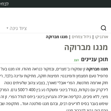
לבחיר
ציוד גינה
אורגניקו
|
גידול צמחים
| מנגו מברוקה
מנגו מברוקה
תוכן עניינים
הצג
מנגו מברוקה
זן שמקורו ב־מצרים, ובמקור כנראה מהודו. זהו מנגו בעל
פרופיל טעם חמצמץ ודומיננטי: חמיצות חזקה, מתיקות עדינה בלבד, רי
חזק וארומה מודגשת. הפרי אובלי־מאורך, בצבע צהוב שלעיתים נוטה
לירקרק עם נקודות, בגודל בינוני ומשקלו נע בין 400 ל־500 ג
מיצי, ללא סיבים, הקליפה אכילה והגרעין בינוני ביחס לגודל הפרי. זן זה
שימש בעבר בסיס לזריעים רבים, ובהם מנגו סולטנה ועוד.. מתקופה שב
טרם היה נהוג להרכיב מנגו.