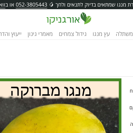
ת מנגו שמתאים בדיוק לתנאים ולחך 🥭
052-3805443
או ב
ווא
משתלה
עץ מנגו
גידול צמחים
מאמרי גינון
ייעוץ והד
ח
רם. המרקם
ה