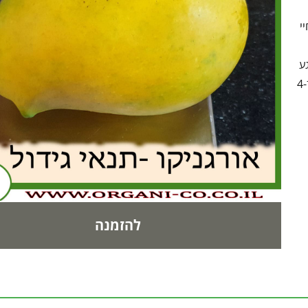
י
ע
בטעם. נפילה לקרקע גורמת לנזק ברוב חלקי הפרי. העץ בינוני־גדול (כ־4-
להזמנה